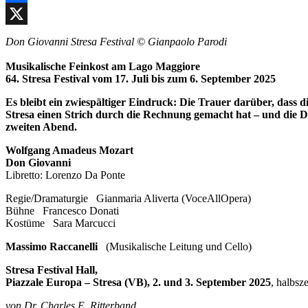
Facebook
X
Don Giovanni Stresa Festival © Gianpaolo Parodi
Musikalische Feinkost am Lago Maggiore
64. Stresa Festival vom 17. Juli bis zum 6. September 2025
Es bleibt ein zwiespältiger Eindruck: Die Trauer darüber, dass 
Stresa einen Strich durch die Rechnung gemacht hat – und die D
zweiten Abend.
Wolfgang Amadeus Mozart
Don Giovanni
Libretto: Lorenzo Da Ponte
Regie/Dramaturgie Gianmaria Aliverta (VoceAllOpera)
Bühne Francesco Donati
Kostüme Sara Marcucci
Massimo Raccanelli
(Musikalische Leitung und Cello)
Stresa Festival Hall,
Piazzale Europa – Stresa (VB), 2. und 3. September 2025
, halbsz
von Dr. Charles E. Ritterband