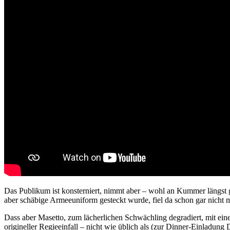
Das Publikum ist konsterniert, nimmt aber – wohl an Kummer längst 
aber schäbige Armeeuniform gesteckt wurde, fiel da schon gar nicht 
Dass aber Masetto, zum lächerlichen Schwächling degradiert, mit ein
origineller Regieeinfall – nicht wie üblich als (zur Dinner-Einladu