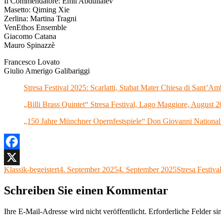
Il Commendatore: Emil Abdullaiev
Masetto: Qiming Xie
Zerlina: Martina Tragni
VenEthos Ensemble
Giacomo Catana
Mauro Spinazzè
Francesco Lovato
Giulio Amerigo Galibariggi
Stresa Festival 2025: Scarlatti, Stabat Mater Chiesa di Sant’A
„Billi Brass Quintet“ Stresa Festival, Lago Maggiore, August 
„150 Jahre Münchner Opernfestspiele“ Don Giovanni National
Facebook
Autor
Veröffentlicht
Kategorien
Klassik-begeistert
4. September 2025
4. September 2025
Stresa Festiva
X
am
Schreiben Sie einen Kommentar
Ihre E-Mail-Adresse wird nicht veröffentlicht.
Erforderliche Felder si