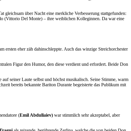
Tat gleichsam über Nacht eine merkliche Verbesserung stattgefunden:
o (Vittorio Del Monte) – ihre weiblichen Kolleginnen. Da war eine
ersten eher zäh dahinschleppte. Auch das winzige Streichorchester
zentralen Figur den Humor, den diese verdient und erfordert. Beide Don
e auf seiner Laute selbst und höchst musikalisch. Seine Stimme, warm
hzeit bereits bekannte Bariton Durante begeisterte das Publikum mit
mendatore (
Emil Abdullaiev)
war stimmlich sehr akzeptabel, aber
Tragni
als reizende, berührende Zerlina, welche die von beiden Don