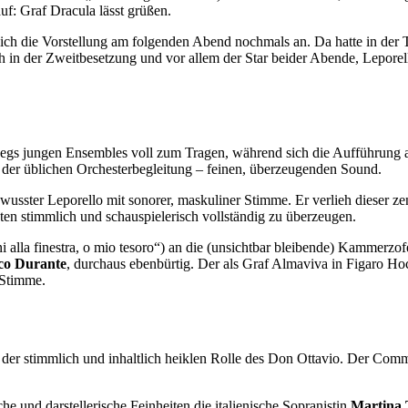
uf: Graf Dracula lässt grüßen.
sich die Vorstellung am folgenden Abend nochmals an. Da hatte in der 
in der Zweitbesetzung und vor allem der Star beider Abende, Leporell
 jungen Ensembles voll zum Tragen, während sich die Aufführung am 
s der üblichen Orchesterbegleitung – feinen, überzeugenden Sound.
bewusster Leporello mit sonorer, maskuliner Stimme. Er verlieh dieser 
en stimmlich und schauspielerisch vollständig zu überzeugen.
 alla finestra, o mio tesoro“) an die (unsichtbar bleibende) Kammerzof
co Durante
, durchaus ebenbürtig. Der als Graf Almaviva in Figaro Hoc
 Stimme.
 der stimmlich und inhaltlich heiklen Rolle des Don Ottavio. Der Com
e und darstellerische Feinheiten die italienische Sopranistin
Martina 