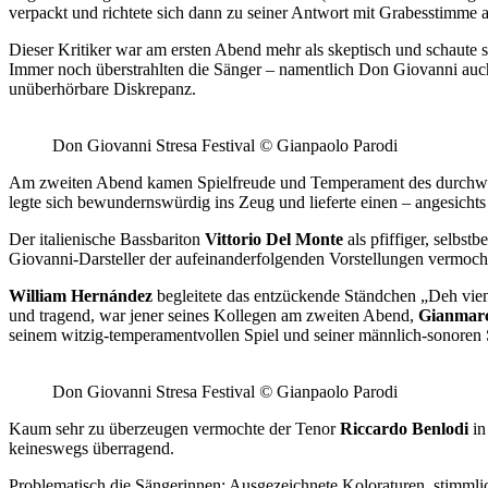
verpackt und richtete sich dann zu seiner Antwort mit Grabesstimme a
Dieser Kritiker war am ersten Abend mehr als skeptisch und schaute 
Immer noch überstrahlten die Sänger – namentlich Don Giovanni auch 
unüberhörbare Diskrepanz.
Don Giovanni Stresa Festival
©
Gianpaolo Parodi
Am zweiten Abend kamen Spielfreude und Temperament des durchwegs
legte sich bewundernswürdig ins Zeug und lieferte einen – angesicht
Der italienische Bassbariton
Vittorio Del Monte
als pfiffiger, selbst
Giovanni-Darsteller der aufeinanderfolgenden Vorstellungen vermocht
William Hernández
begleitete das entzückende Ständchen „Deh vieni
und tragend, war jener seines Kollegen am zweiten Abend,
Gianmar
seinem witzig-temperamentvollen Spiel und seiner männlich-sonoren
Don Giovanni Stresa Festival
©
Gianpaolo Parodi
Kaum sehr zu überzeugen vermochte der Tenor
Riccardo Benlodi
in
keineswegs überragend.
Problematisch die Sängerinnen: Ausgezeichnete Koloraturen, stimmlich