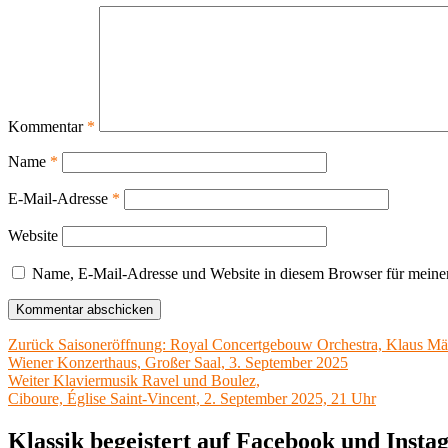
Kommentar
*
Name
*
E-Mail-Adresse
*
Website
Name, E-Mail-Adresse und Website in diesem Browser für meine
Beitragsnavigation
Vorheriger
Zurück
Saisoneröffnung: Royal Concertgebouw Orchestra, Klaus Mä
Beitrag:
Wiener Konzerthaus, Großer Saal, 3. September 2025
Nächster
Weiter
Klaviermusik Ravel und Boulez,
Beitrag:
Ciboure, Église Saint-Vincent, 2. September 2025, 21 Uhr
Klassik begeistert auf Facebook und Inst