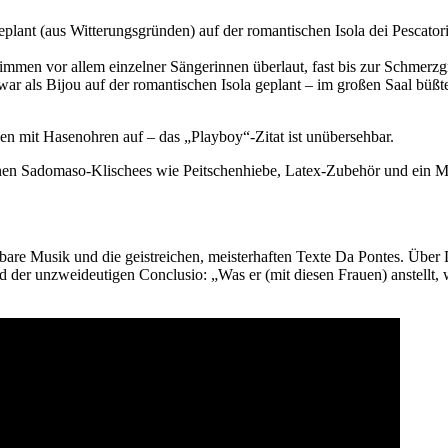
plant (aus Witterungsgründen) auf der romantischen Isola dei Pescato
timmen vor allem einzelner Sängerinnen überlaut, fast bis zur Schmerz
war als Bijou auf der romantischen Isola geplant – im großen Saal büßt
en mit Hasenohren auf – das „Playboy“-Zitat ist unübersehbar.
nen Sadomaso-Klischees wie Peitschenhiebe, Latex-Zubehör und ein Ma
rbare Musik und die geistreichen, meisterhaften Texte Da Pontes. Über 
nd der unzweideutigen Conclusio: „Was er (mit diesen Frauen) anstellt, 