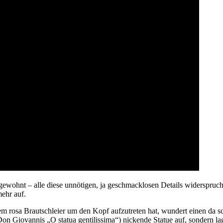
gewohnt – alle diese unnötigen, ja geschmacklosen Details widerspru
mehr auf.
em rosa Brautschleier um den Kopf aufzutreten hat, wundert einen da sc
ng Don Giovannis „O statua gentilissima“) nickende Statue auf, sonde