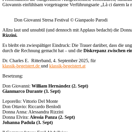
Giovannis einfühlsam vorgetragene Verführungsarie „Là ci darem la 
Don Giovanni Stresa Festival
©
Gianpaolo Parodi
Allzu laut und unsubtil (und dennoch mit Applaus bedacht) die Donn
Rizzini.
Es bleibt ein zwiespältiger Eindruck: Die Trauer darüber, dass die u
durch die Rechnung gemacht hat – und die
Diskrepanz zwischen ein
Dr. Charles E. Ritterband, 4. September 2025, für
klassik-begeistert.de
und
klassik-begeistert.at
Besetzung:
Don Giovanni:
William Hernández (2. Sept)
Gianmarco Durante (3. Sept)
Leporello: Vittorio Del Monte
Don Ottavio: Riccardo Benlodi
Donna Anna: Alessandra Rizzini
Donna Elvira:
Alessia Panza (2. Sept)
Johanna Padula (3. Sept)