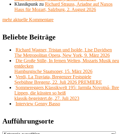
Klassikpunk
zu
Richard Strauss, Ariadne auf Naxos
Haus für Mozart, Salzburg, 2. August 2026
mehr aktuelle Kommentare
Beliebte Beiträge
Richard Wagner, Tristan und Isolde, Lise Davidsen
The Metropolitan Opera, New York, 9. März 2026
Die Große Stille, In fernen Welten, Mozarts Musik neu
entdecken
Hamburgische Staatsoper, 15. März 2026
Verdi, La Traviata, Bregenzer Festspiele
Seebühne Bregenz, 22. Juli 2026 PREMIERE
Sommereggers Klassikwelt 195: Jarmila Novotná- Ihre
Lippen, die küssten so heiß
klassik-begeistert.de, 27. Juli 2023
Interview Genny Basso
Aufführungsorte
Aufführungsorte