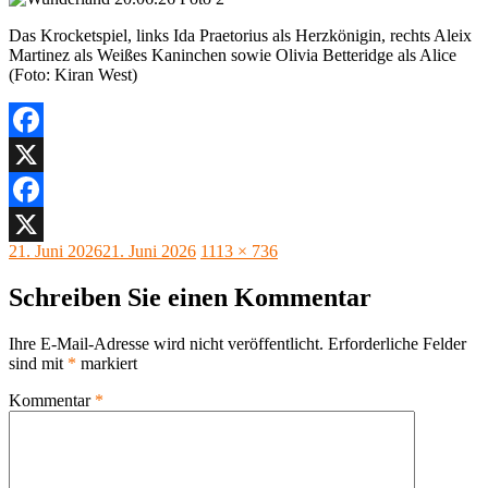
Das Krocketspiel, links Ida Praetorius als Herzkönigin, rechts Aleix
Martinez als Weißes Kaninchen sowie Olivia Betteridge als Alice
(Foto: Kiran West)
Facebook
X
Facebook
Veröffentlicht
Originalgröße
21. Juni 2026
21. Juni 2026
1113 × 736
X
am
Schreiben Sie einen Kommentar
Ihre E-Mail-Adresse wird nicht veröffentlicht.
Erforderliche Felder
sind mit
*
markiert
Kommentar
*