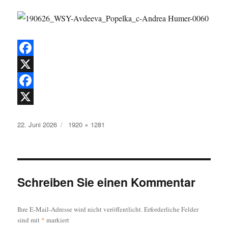
F
a
X
c
F
e
a
X
Veröffentlicht
Originalgröße
22. Juni 2026
1920 × 1281
b
c
am
o
e
o
b
k
o
Schreiben Sie einen Kommentar
o
Ihre E-Mail-Adresse wird nicht veröffentlicht.
Erforderliche Felder
k
sind mit
*
markiert