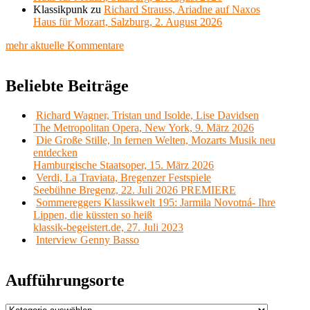
Klassikpunk
zu
Richard Strauss, Ariadne auf Naxos
Haus für Mozart, Salzburg, 2. August 2026
mehr aktuelle Kommentare
Beliebte Beiträge
Richard Wagner, Tristan und Isolde, Lise Davidsen
The Metropolitan Opera, New York, 9. März 2026
Die Große Stille, In fernen Welten, Mozarts Musik neu
entdecken
Hamburgische Staatsoper, 15. März 2026
Verdi, La Traviata, Bregenzer Festspiele
Seebühne Bregenz, 22. Juli 2026 PREMIERE
Sommereggers Klassikwelt 195: Jarmila Novotná- Ihre
Lippen, die küssten so heiß
klassik-begeistert.de, 27. Juli 2023
Interview Genny Basso
Aufführungsorte
Aufführungsorte