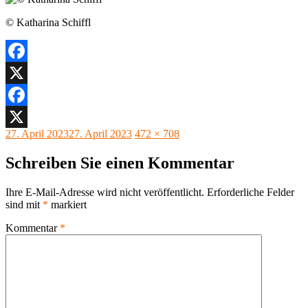
© Katharina Schiffl
Facebook
X
Facebook
Veröffentlicht
Originalgröße
27. April 2023
27. April 2023
472 × 708
X
am
Schreiben Sie einen Kommentar
Ihre E-Mail-Adresse wird nicht veröffentlicht.
Erforderliche Felder
sind mit
*
markiert
Kommentar
*