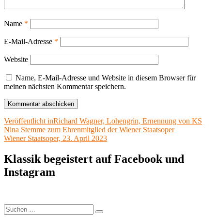
Name
*
E-Mail-Adresse
*
Website
Name, E-Mail-Adresse und Website in diesem Browser für
meinen nächsten Kommentar speichern.
Beitragsnavigation
Veröffentlicht in
Richard Wagner, Lohengrin, Ernennung von KS
Nina Stemme zum Ehrenmitglied der Wiener Staatsoper
Wiener Staatsoper, 23. April 2023
Klassik begeistert auf Facebook und
Instagram
Suchen
Suchen
nach: