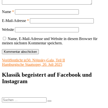
Name
*
E-Mail-Adresse
*
Website
Name, E-Mail-Adresse und Website in diesem Browser für
meinen nächsten Kommentar speichern.
Beitragsnavigation
Veröffentlicht in
50. Nijinsky-Gala, Teil II
Hamburgische Staatsoper, 20. Juli 2025
Klassik begeistert auf Facebook und
Instagram
Suchen
Suchen
nach: