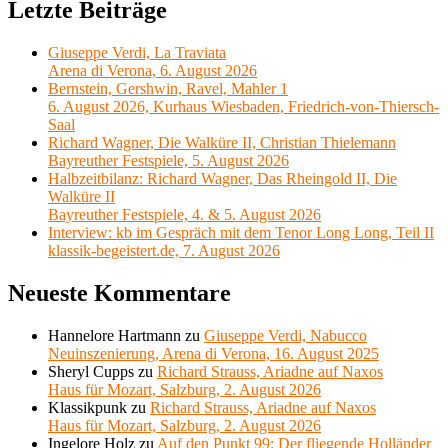
Letzte Beiträge
Giuseppe Verdi, La Traviata
Arena di Verona, 6. August 2026
Bernstein, Gershwin, Ravel, Mahler 1
6. August 2026, Kurhaus Wiesbaden, Friedrich-von-Thiersch-
Saal
Richard Wagner, Die Walküre II, Christian Thielemann
Bayreuther Festspiele, 5. August 2026
Halbzeitbilanz: Richard Wagner, Das Rheingold II, Die
Walküre II
Bayreuther Festspiele, 4. & 5. August 2026
Interview: kb im Gespräch mit dem Tenor Long Long, Teil II
klassik-begeistert.de, 7. August 2026
Neueste Kommentare
Hannelore Hartmann
zu
Giuseppe Verdi, Nabucco
Neuinszenierung, Arena di Verona, 16. August 2025
Sheryl Cupps
zu
Richard Strauss, Ariadne auf Naxos
Haus für Mozart, Salzburg, 2. August 2026
Klassikpunk
zu
Richard Strauss, Ariadne auf Naxos
Haus für Mozart, Salzburg, 2. August 2026
Ingelore Holz
zu
Auf den Punkt 99: Der fliegende Holländer