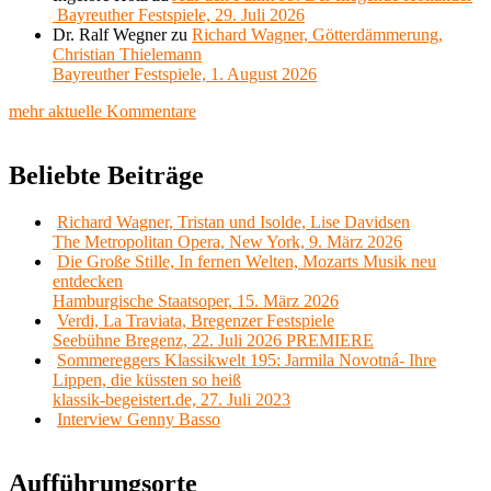
Bayreuther Festspiele, 29. Juli 2026
Dr. Ralf Wegner
zu
Richard Wagner, Götterdämmerung,
Christian Thielemann
Bayreuther Festspiele, 1. August 2026
mehr aktuelle Kommentare
Beliebte Beiträge
Richard Wagner, Tristan und Isolde, Lise Davidsen
The Metropolitan Opera, New York, 9. März 2026
Die Große Stille, In fernen Welten, Mozarts Musik neu
entdecken
Hamburgische Staatsoper, 15. März 2026
Verdi, La Traviata, Bregenzer Festspiele
Seebühne Bregenz, 22. Juli 2026 PREMIERE
Sommereggers Klassikwelt 195: Jarmila Novotná- Ihre
Lippen, die küssten so heiß
klassik-begeistert.de, 27. Juli 2023
Interview Genny Basso
Aufführungsorte