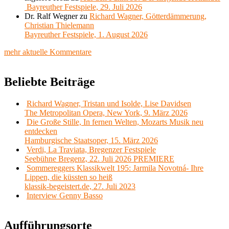
Bayreuther Festspiele, 29. Juli 2026
Dr. Ralf Wegner
zu
Richard Wagner, Götterdämmerung,
Christian Thielemann
Bayreuther Festspiele, 1. August 2026
mehr aktuelle Kommentare
Beliebte Beiträge
Richard Wagner, Tristan und Isolde, Lise Davidsen
The Metropolitan Opera, New York, 9. März 2026
Die Große Stille, In fernen Welten, Mozarts Musik neu
entdecken
Hamburgische Staatsoper, 15. März 2026
Verdi, La Traviata, Bregenzer Festspiele
Seebühne Bregenz, 22. Juli 2026 PREMIERE
Sommereggers Klassikwelt 195: Jarmila Novotná- Ihre
Lippen, die küssten so heiß
klassik-begeistert.de, 27. Juli 2023
Interview Genny Basso
Aufführungsorte