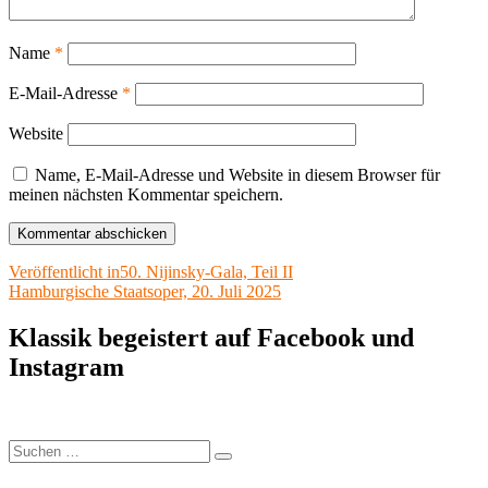
Name
*
E-Mail-Adresse
*
Website
Name, E-Mail-Adresse und Website in diesem Browser für
meinen nächsten Kommentar speichern.
Beitragsnavigation
Veröffentlicht in
50. Nijinsky-Gala, Teil II
Hamburgische Staatsoper, 20. Juli 2025
Klassik begeistert auf Facebook und
Instagram
Suchen
Suchen
nach: