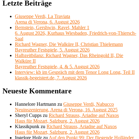
Letzte Beiträge
Giuseppe Verdi, La Traviata
Arena di Verona, 6. August 2026
Bernstein, Gershwin, Ravel, Mahler 1
6. August 2026, Kurhaus Wiesbaden, Friedrich-von-Thiersch-
Saal
Richard Wagner, Die Walküre II, Christian Thielemann
Bayreuther Festspiele, 5. August 2026
Halbzeitbilanz: Richard Wagner, Das Rheingold II, Die
Walküre II
Bayreuther Festspiele, 4. & 5. August 2026
Interview: kb im Gespräch mit dem Tenor Long Long, Teil II
klassik-begeistert.de, 7. August 2026
Neueste Kommentare
Hannelore Hartmann
zu
Giuseppe Verdi, Nabucco
Neuinszenierung, Arena di Verona, 16. August 2025
Sheryl Cupps
zu
Richard Strauss, Ariadne auf Naxos
Haus für Mozart, Salzburg, 2. August 2026
Klassikpunk
zu
Richard Strauss, Ariadne auf Naxos
Haus für Mozart, Salzburg, 2. August 2026
Ingelore Holz
zu
Auf den Punkt 99: Der fliegende Holländer