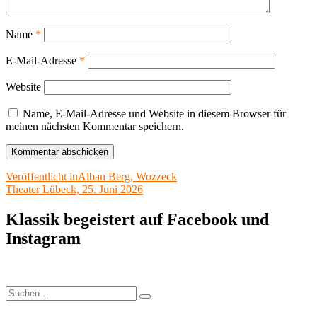
Name
*
E-Mail-Adresse
*
Website
Name, E-Mail-Adresse und Website in diesem Browser für
meinen nächsten Kommentar speichern.
Beitragsnavigation
Veröffentlicht in
Alban Berg, Wozzeck
Theater Lübeck, 25. Juni 2026
Klassik begeistert auf Facebook und
Instagram
Suchen
Suchen
nach: