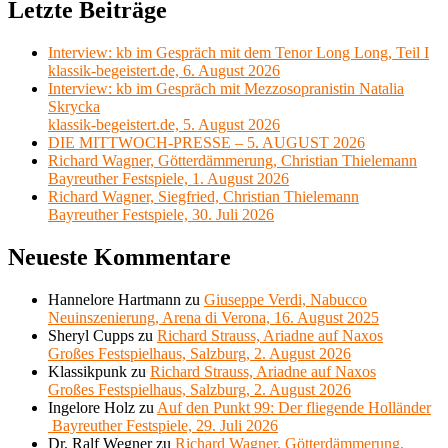
Letzte Beiträge
Interview: kb im Gespräch mit dem Tenor Long Long, Teil I
klassik-begeistert.de, 6. August 2026
Interview: kb im Gespräch mit Mezzosopranistin Natalia
Skrycka
klassik-begeistert.de, 5. August 2026
DIE MITTWOCH-PRESSE – 5. AUGUST 2026
Richard Wagner, Götterdämmerung, Christian Thielemann
Bayreuther Festspiele, 1. August 2026
Richard Wagner, Siegfried, Christian Thielemann
Bayreuther Festspiele, 30. Juli 2026
Neueste Kommentare
Hannelore Hartmann
zu
Giuseppe Verdi, Nabucco
Neuinszenierung, Arena di Verona, 16. August 2025
Sheryl Cupps
zu
Richard Strauss, Ariadne auf Naxos
Großes Festspielhaus, Salzburg, 2. August 2026
Klassikpunk
zu
Richard Strauss, Ariadne auf Naxos
Großes Festspielhaus, Salzburg, 2. August 2026
Ingelore Holz
zu
Auf den Punkt 99: Der fliegende Holländer
Bayreuther Festspiele, 29. Juli 2026
Dr. Ralf Wegner
zu
Richard Wagner, Götterdämmerung,