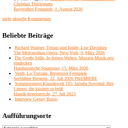
Christian Thielemann
Bayreuther Festspiele, 1. August 2026
mehr aktuelle Kommentare
Beliebte Beiträge
Richard Wagner, Tristan und Isolde, Lise Davidsen
The Metropolitan Opera, New York, 9. März 2026
Die Große Stille, In fernen Welten, Mozarts Musik neu
entdecken
Hamburgische Staatsoper, 15. März 2026
Verdi, La Traviata, Bregenzer Festspiele
Seebühne Bregenz, 22. Juli 2026 PREMIERE
Sommereggers Klassikwelt 195: Jarmila Novotná- Ihre
Lippen, die küssten so heiß
klassik-begeistert.de, 27. Juli 2023
Interview Genny Basso
Aufführungsorte
Aufführungsorte