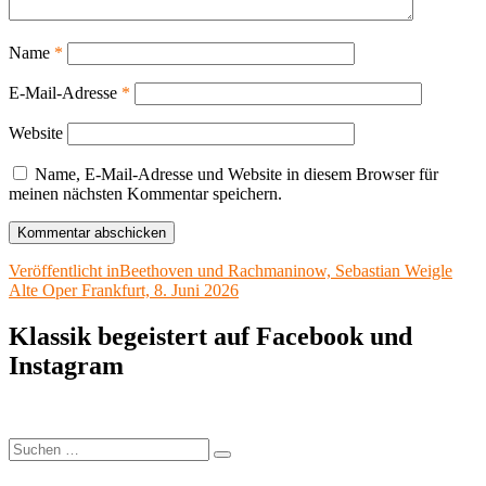
Name
*
E-Mail-Adresse
*
Website
Name, E-Mail-Adresse und Website in diesem Browser für
meinen nächsten Kommentar speichern.
Beitragsnavigation
Veröffentlicht in
Beethoven und Rachmaninow, Sebastian Weigle
Alte Oper Frankfurt, 8. Juni 2026
Klassik begeistert auf Facebook und
Instagram
Suchen
Suchen
nach: