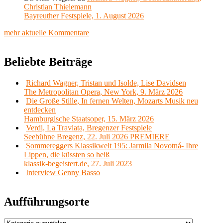
Christian Thielemann
Bayreuther Festspiele, 1. August 2026
mehr aktuelle Kommentare
Beliebte Beiträge
Richard Wagner, Tristan und Isolde, Lise Davidsen
The Metropolitan Opera, New York, 9. März 2026
Die Große Stille, In fernen Welten, Mozarts Musik neu
entdecken
Hamburgische Staatsoper, 15. März 2026
Verdi, La Traviata, Bregenzer Festspiele
Seebühne Bregenz, 22. Juli 2026 PREMIERE
Sommereggers Klassikwelt 195: Jarmila Novotná- Ihre
Lippen, die küssten so heiß
klassik-begeistert.de, 27. Juli 2023
Interview Genny Basso
Aufführungsorte
Aufführungsorte