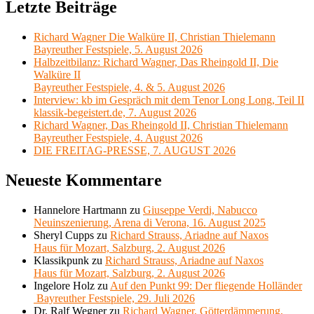
Letzte Beiträge
Richard Wagner Die Walküre II, Christian Thielemann
Bayreuther Festspiele, 5. August 2026
Halbzeitbilanz: Richard Wagner, Das Rheingold II, Die
Walküre II
Bayreuther Festspiele, 4. & 5. August 2026
Interview: kb im Gespräch mit dem Tenor Long Long, Teil II
klassik-begeistert.de, 7. August 2026
Richard Wagner, Das Rheingold II, Christian Thielemann
Bayreuther Festspiele, 4. August 2026
DIE FREITAG-PRESSE, 7. AUGUST 2026
Neueste Kommentare
Hannelore Hartmann
zu
Giuseppe Verdi, Nabucco
Neuinszenierung, Arena di Verona, 16. August 2025
Sheryl Cupps
zu
Richard Strauss, Ariadne auf Naxos
Haus für Mozart, Salzburg, 2. August 2026
Klassikpunk
zu
Richard Strauss, Ariadne auf Naxos
Haus für Mozart, Salzburg, 2. August 2026
Ingelore Holz
zu
Auf den Punkt 99: Der fliegende Holländer
Bayreuther Festspiele, 29. Juli 2026
Dr. Ralf Wegner
zu
Richard Wagner, Götterdämmerung,