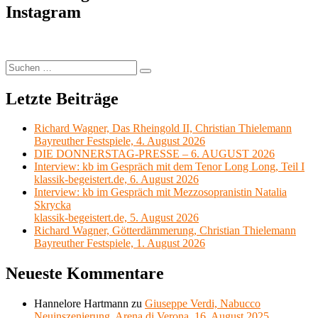
Changya
2019“
Instagram
Kang
Qiaoxuan
Chinese
Orchestra
Brüssel,
Suchen
Suchen
21.
nach:
Januar
Letzte Beiträge
2019
Richard Wagner, Das Rheingold II, Christian Thielemann
Bayreuther Festspiele, 4. August 2026
DIE DONNERSTAG-PRESSE – 6. AUGUST 2026
Interview: kb im Gespräch mit dem Tenor Long Long, Teil I
klassik-begeistert.de, 6. August 2026
Interview: kb im Gespräch mit Mezzosopranistin Natalia
Skrycka
klassik-begeistert.de, 5. August 2026
Richard Wagner, Götterdämmerung, Christian Thielemann
Bayreuther Festspiele, 1. August 2026
Neueste Kommentare
Hannelore Hartmann
zu
Giuseppe Verdi, Nabucco
Neuinszenierung, Arena di Verona, 16. August 2025