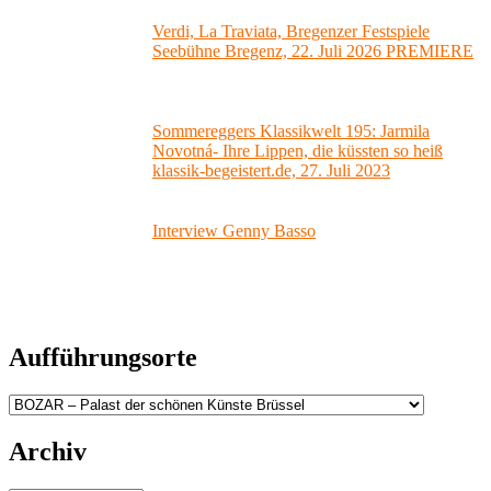
Verdi, La Traviata, Bregenzer Festspiele
Seebühne Bregenz, 22. Juli 2026 PREMIERE
Sommereggers Klassikwelt 195: Jarmila
Novotná- Ihre Lippen, die küssten so heiß
klassik-begeistert.de, 27. Juli 2023
Interview Genny Basso
Aufführungsorte
Aufführungsorte
Archiv