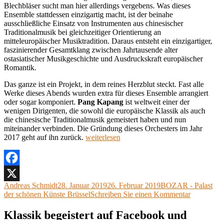
Blechbläser sucht man hier allerdings vergebens. Was dieses
Ensemble stattdessen einzigartig macht, ist der beinahe
ausschließliche Einsatz von Instrumenten aus chinesischer
Traditionalmusik bei gleichzeitiger Orientierung an
mitteleuropäischer Musiktradition. Daraus entsteht ein einzigartiger,
faszinierender Gesamtklang zwischen Jahrtausende alter
ostasiatischer Musikgeschichte und Ausdruckskraft europäischer
Romantik.
Das ganze ist ein Projekt, in dem reines Herzblut steckt. Fast alle
Werke dieses Abends wurden extra für dieses Ensemble arrangiert
oder sogar komponiert.
Pang Kapang
ist weltweit einer der
wenigen Dirigenten, die sowohl die europäische Klassik als auch
die chinesische Traditionalmusik gemeistert haben und nun
miteinander verbinden. Die Gründung dieses Orchesters im Jahr
„Pang
2017 geht auf ihn zurück.
weiterlesen
Kapang, Zhu
Changyao,
Kang
Qiaoxuan, Suzhou
Facebook
Chinese
Autor
Veröffentlicht
Kategorien
Andreas Schmidt
28. Januar 2019
26. Februar 2019
BOZAR - Palast
X
Orchestra,
am
zu
der schönen Künste Brüssel
Schreiben Sie einen Kommentar
Brüssel,
Pang
21.
Kapang,
Klassik begeistert auf Facebook und
Januar