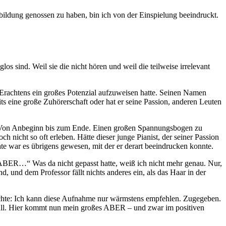
sbildung genossen zu haben, bin ich von der Einspielung beeindruckt.
s sind. Weil sie die nicht hören und weil die teilweise irrelevant
s Erachtens ein großes Potenzial aufzuweisen hatte. Seinen Namen
its eine große Zuhörerschaft oder hat er seine Passion, anderen Leuten
en. Von Anbeginn bis zum Ende. Einen großen Spannungsbogen zu
h nicht so oft erleben. Hätte dieser junge Pianist, der seiner Passion
te war es übrigens gewesen, mit der er derart beeindrucken konnte.
, ABER…“ Was da nicht gepasst hatte, weiß ich nicht mehr genau. Nur,
, und dem Professor fällt nichts anderes ein, als das Haar in der
chte: Ich kann diese Aufnahme nur wärmstens empfehlen. Zugegeben.
er Fall. Hier kommt nun mein großes ABER – und zwar im positiven