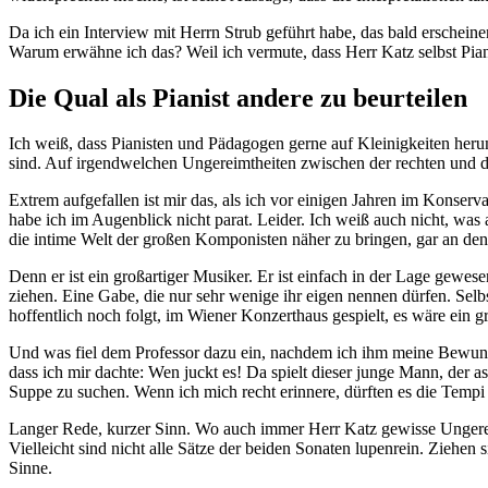
Da ich ein Interview mit Herrn Strub geführt habe, das bald erschein
Warum erwähne ich das? Weil ich vermute, dass Herr Katz selbst Pian
Die Qual als Pianist andere zu beurteilen
Ich weiß, dass Pianisten und Pädagogen gerne auf Kleinigkeiten herumr
sind. Auf irgendwelchen Ungereimtheiten zwischen der rechten und d
Extrem aufgefallen ist mir das, als ich vor einigen Jahren im Konser
habe ich im Augenblick nicht parat. Leider. Ich weiß auch nicht, was 
die intime Welt der großen Komponisten näher zu bringen, gar an den 
Denn er ist ein großartiger Musiker. Er ist einfach in der Lage ge
ziehen. Eine Gabe, die nur sehr wenige ihr eigen nennen dürfen. Selbst
hoffentlich noch folgt, im Wiener Konzerthaus gespielt, es wäre ein
Und was fiel dem Professor dazu ein, nachdem ich ihm meine Bewunder
dass ich mir dachte: Wen juckt es! Da spielt dieser junge Mann, der a
Suppe zu suchen. Wenn ich mich recht erinnere, dürften es die Tempi
Langer Rede, kurzer Sinn. Wo auch immer Herr Katz gewisse Ungere
Vielleicht sind nicht alle Sätze der beiden Sonaten lupenrein. Ziehe
Sinne.