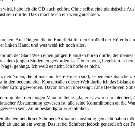
en wird, habe ich die CD auch gehört. Ohne selbst eine pianistische Au
ist sein dürfte. Dazu möchte ich ein wenig ausholen.
eiten. Auf Dingen, die im Endeffekt für den Großteil der Hörer belanglo
er linken Hand, und was weiß ich noch alles.
vatorium der Stadt Wien einen jungen Pianisten hören durfte, der meine
aus dem jungen Studenten geworden ist. Übt er noch, begeistert er bere
Nagel gehängt. Ich weiß es nicht. Ich hoffe es nicht.
wesen, den Noten, die oftmals nur leere Hülsen sind, Leben einzuhauch
 in den bedeutenden Konzertsälen dieser Welt durfte ich das bislang noc
 großer Erfolg geworden. Davon bin ich überzeugt. Eine Beethoven-Sona
ung über den jungen Mann mitteilte: „Ja, er ist zwar sehr talentiert
siatischer Abstammung gewesen ist, alle seine Kommilitonen an die Wand
 gewesen sein. Zu unbeständig oder so ähnlich.
imtheiten bei dieser Schubert-Aufnahme ausfindig gemacht haben mö
n sich ab und an ein wenig. Das ist bei Schubert jedoch generell oft d