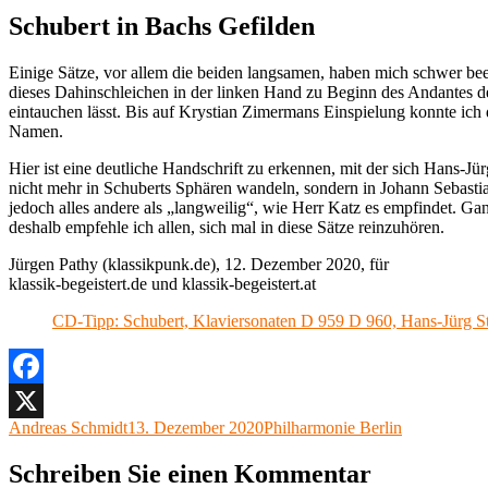
Schubert in Bachs Gefilden
Einige Sätze, vor allem die beiden langsamen, haben mich schwer beei
dieses Dahinschleichen in der linken Hand zu Beginn des Andantes de
eintauchen lässt. Bis auf Krystian Zimermans Einspielung konnte ich
Namen.
Hier ist eine deutliche Handschrift zu erkennen, mit der sich Hans-
nicht mehr in Schuberts Sphären wandeln, sondern in Johann Sebastian
jedoch alles andere als „langweilig“, wie Herr Katz es empfindet. Ga
deshalb empfehle ich allen, sich mal in diese Sätze reinzuhören.
Jürgen Pathy (klassikpunk.de), 12. Dezember 2020, für
klassik-begeistert.de und klassik-begeistert.at
CD-Tipp: Schubert, Klaviersonaten D 959 D 960, Hans-Jürg S
Facebook
Autor
Veröffentlicht
Kategorien
Andreas Schmidt
13. Dezember 2020
Philharmonie Berlin
X
am
Schreiben Sie einen Kommentar