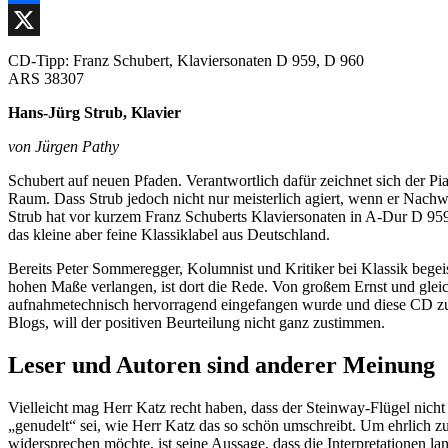
Facebook
X
CD-Tipp: Franz Schubert, Klaviersonaten D 959, D 960
ARS 38307
Hans-Jürg Strub, Klavier
von Jürgen Pathy
Schubert auf neuen Pfaden. Verantwortlich dafür zeichnet sich der P
Raum. Dass Strub jedoch nicht nur meisterlich agiert, wenn er Nachwu
Strub hat vor kurzem Franz Schuberts Klaviersonaten in A-Dur D 959
das kleine aber feine Klassiklabel aus Deutschland.
Bereits Peter Sommeregger, Kolumnist und Kritiker bei Klassik begei
hohen Maße verlangen, ist dort die Rede. Von großem Ernst und gleich
aufnahmetechnisch hervorragend eingefangen wurde und diese CD zu 
Blogs, will der positiven Beurteilung nicht ganz zustimmen.
Leser und Autoren sind anderer Meinung
Vielleicht mag Herr Katz recht haben, dass der Steinway-Flügel nicht 
„genudelt“ sei, wie Herr Katz das so schön umschreibt. Um ehrlich zu
widersprechen möchte, ist seine Aussage, dass die Interpretationen la