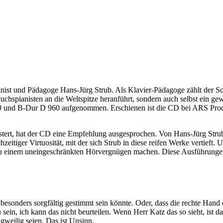
ianist und Pädagoge Hans-Jürg Strub. Als Klavier-Pädagoge zählt der 
chspianisten an die Weltspitze heranführt, sondern auch selbst ein gew
 und B-Dur D 960 aufgenommen. Erschienen ist die CD bei ARS Produkti
stert, hat der CD eine Empfehlung ausgesprochen. Von Hans-Jürg Strubs
zeitiger Virtuosität, mit der sich Strub in diese reifen Werke vertieft
einem uneingeschränkten Hörvergnügen machen. Diese Ausführungen si
besonders sorgfältig gestimmt sein könnte. Oder, dass die rechte Hand 
 sein, ich kann das nicht beurteilen. Wenn Herr Katz das so sieht, ist
ngweilig seien. Das ist Unsinn.