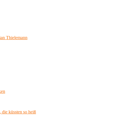
ian Thielemann
ken
 die küssten so heiß