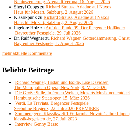
Neuinszenierung, Arena di Verona, 16. August 2025
Sheryl Cupps
zu
Richard Strauss, Ariadne auf Naxos
Haus für Mozart, Salzburg, 2. August 2026
Klassikpunk
zu
Richard Strauss, Ariadne auf Naxos
Haus für Mozart, Salzburg, 2. August 2026
Ingelore Holz
zu
Auf den Punkt 99: Der fliegende Holländer
Bayreuther Festspiele, 29. Juli 2026
Dr. Ralf Wegner
zu
Richard Wagner, Götterdämmerung, Christ
Bayreuther Festspiele, 1. August 2026
mehr aktuelle Kommentare
Beliebte Beiträge
Richard Wagner, Tristan und Isolde, Lise Davidsen
The Metropolitan Opera, New York, 9. März 2026
Die Große Stille, In fernen Welten, Mozarts Musik neu entdec
Hamburgische Staatsoper, 15. März 2026
Verdi, La Traviata, Bregenzer Festspiele
Seebühne Bregenz, 22. Juli 2026 PREMIERE
Sommereggers Klassikwelt 195: Jarmila Novotná- Ihre Lippen,
klassik-begeistert.de, 27. Juli 2023
Interview Genny Basso