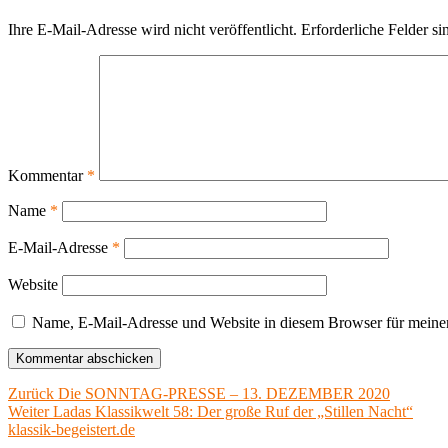
Ihre E-Mail-Adresse wird nicht veröffentlicht.
Erforderliche Felder si
Kommentar
*
Name
*
E-Mail-Adresse
*
Website
Name, E-Mail-Adresse und Website in diesem Browser für meine
Beitragsnavigation
Vorheriger
Zurück
Die SONNTAG-PRESSE – 13. DEZEMBER 2020
Nächster
Beitrag:
Weiter
Ladas Klassikwelt 58: Der große Ruf der „Stillen Nacht“
Beitrag:
klassik-begeistert.de