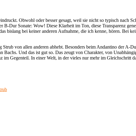
ndruckt. Obwohl oder besser gesagt, weil sie nicht so typisch nach Schu
r B-Dur Sonate: Wow! Diese Klarheit im Ton, diese Transparenz generel
 das bislang bei keiner anderen Aufnahme, die ich kenne, hören. Bei k
Jürg Strub von allen anderen abhebt. Besonders beim Andantino der A-D
 Bachs. Und das ist gut so. Das zeugt von Charakter, von Unabhängigke
nz im Gegenteil. In einer Welt, in der vieles nur mehr im Gleichschrit
trub