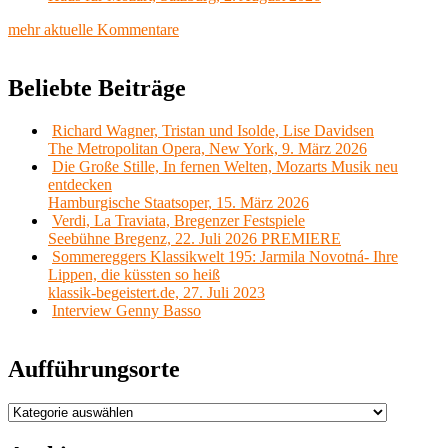
mehr aktuelle Kommentare
Beliebte Beiträge
Richard Wagner, Tristan und Isolde, Lise Davidsen
The Metropolitan Opera, New York, 9. März 2026
Die Große Stille, In fernen Welten, Mozarts Musik neu
entdecken
Hamburgische Staatsoper, 15. März 2026
Verdi, La Traviata, Bregenzer Festspiele
Seebühne Bregenz, 22. Juli 2026 PREMIERE
Sommereggers Klassikwelt 195: Jarmila Novotná- Ihre
Lippen, die küssten so heiß
klassik-begeistert.de, 27. Juli 2023
Interview Genny Basso
Aufführungsorte
Aufführungsorte