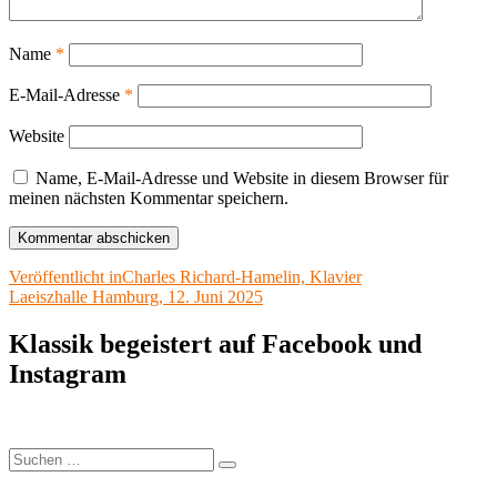
Name
*
E-Mail-Adresse
*
Website
Name, E-Mail-Adresse und Website in diesem Browser für
meinen nächsten Kommentar speichern.
Beitragsnavigation
Veröffentlicht in
Charles Richard-Hamelin, Klavier
Laeiszhalle Hamburg, 12. Juni 2025
Klassik begeistert auf Facebook und
Instagram
Suchen
Suchen
nach: