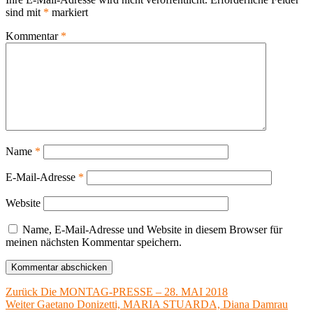
sind mit
*
markiert
Kommentar
*
Name
*
E-Mail-Adresse
*
Website
Name, E-Mail-Adresse und Website in diesem Browser für
meinen nächsten Kommentar speichern.
Beitragsnavigation
Vorheriger
Zurück
Die MONTAG-PRESSE – 28. MAI 2018
Nächster
Beitrag:
Weiter
Gaetano Donizetti, MARIA STUARDA, Diana Damrau