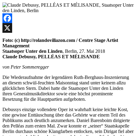
Facebook
X
Foto: (c) http://rolandovillazon.com / Centre Stage Artist
Management
Staatsoper Unter den Linden
, Berlin, 27. Mai 2018
Claude Debussy, PELLÉAS ET MÉLISANDE
von Peter Sommeregger
Die Wiederaufnahme der legendären Ruth-Berghaus-Inszenierung
an diesem schwül-feuchten Maisonntag stand unter keinem allzu
glücklichen Stern. Dabei hatte die Staatsoper Unter den Linden
ihren Generalmusikdirektor sowie eine höchst prominente
Besetzung für die Hauptpartien aufgeboten.
Debussys einzige vollendete Oper ist wahrhaft keine leichte Kost,
eine gewisse Enttäuschung über das Gehörte war einem Teil des
Publikums auch deutlich anzumerken. Daniel Barenboim dirigierte
den Pelléas zum ersten Mal. Zwar konnte er „seiner“ Staatskapelle
Berlin durchaus schöne Klangfarben entlocken, sein Dirigat fiel aber