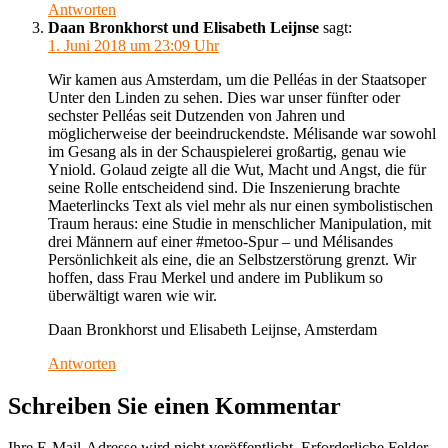
Antworten
Daan Bronkhorst und Elisabeth Leijnse
sagt:
1. Juni 2018 um 23:09 Uhr
Wir kamen aus Amsterdam, um die Pelléas in der Staatsoper
Unter den Linden zu sehen. Dies war unser fünfter oder
sechster Pelléas seit Dutzenden von Jahren und
möglicherweise der beeindruckendste. Mélisande war sowohl
im Gesang als in der Schauspielerei großartig, genau wie
Yniold. Golaud zeigte all die Wut, Macht und Angst, die für
seine Rolle entscheidend sind. Die Inszenierung brachte
Maeterlincks Text als viel mehr als nur einen symbolistischen
Traum heraus: eine Studie in menschlicher Manipulation, mit
drei Männern auf einer #metoo-Spur – und Mélisandes
Persönlichkeit als eine, die an Selbstzerstörung grenzt. Wir
hoffen, dass Frau Merkel und andere im Publikum so
überwältigt waren wie wir.
Daan Bronkhorst und Elisabeth Leijnse, Amsterdam
Antworten
Schreiben Sie einen Kommentar
Ihre E-Mail-Adresse wird nicht veröffentlicht.
Erforderliche Felder