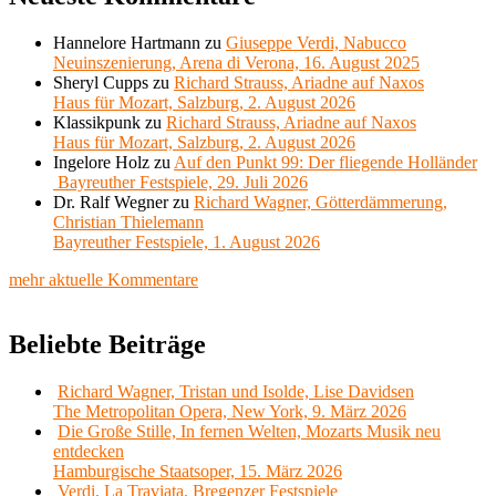
Hannelore Hartmann
zu
Giuseppe Verdi, Nabucco
Neuinszenierung, Arena di Verona, 16. August 2025
Sheryl Cupps
zu
Richard Strauss, Ariadne auf Naxos
Haus für Mozart, Salzburg, 2. August 2026
Klassikpunk
zu
Richard Strauss, Ariadne auf Naxos
Haus für Mozart, Salzburg, 2. August 2026
Ingelore Holz
zu
Auf den Punkt 99: Der fliegende Holländer
Bayreuther Festspiele, 29. Juli 2026
Dr. Ralf Wegner
zu
Richard Wagner, Götterdämmerung,
Christian Thielemann
Bayreuther Festspiele, 1. August 2026
mehr aktuelle Kommentare
Beliebte Beiträge
Richard Wagner, Tristan und Isolde, Lise Davidsen
The Metropolitan Opera, New York, 9. März 2026
Die Große Stille, In fernen Welten, Mozarts Musik neu
entdecken
Hamburgische Staatsoper, 15. März 2026
Verdi, La Traviata, Bregenzer Festspiele