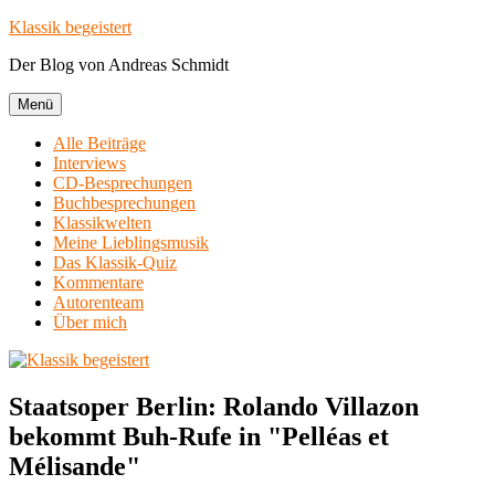
Zum
Klassik begeistert
Inhalt
Der Blog von Andreas Schmidt
springen
Menü
Alle Beiträge
Interviews
CD-Besprechungen
Buchbesprechungen
Klassikwelten
Meine Lieblingsmusik
Das Klassik-Quiz
Kommentare
Autorenteam
Über mich
Staatsoper Berlin: Rolando Villazon
bekommt Buh-Rufe in "Pelléas et
Mélisande"