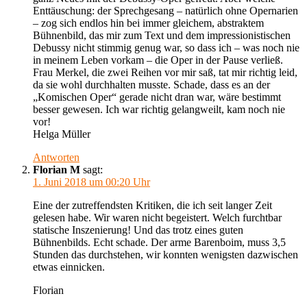
Enttäuschung: der Sprechgesang – natürlich ohne Opernarien
– zog sich endlos hin bei immer gleichem, abstraktem
Bühnenbild, das mir zum Text und dem impressionistischen
Debussy nicht stimmig genug war, so dass ich – was noch nie
in meinem Leben vorkam – die Oper in der Pause verließ.
Frau Merkel, die zwei Reihen vor mir saß, tat mir richtig leid,
da sie wohl durchhalten musste. Schade, dass es an der
„Komischen Oper“ gerade nicht dran war, wäre bestimmt
besser gewesen. Ich war richtig gelangweilt, kam noch nie
vor!
Helga Müller
Antworten
Florian M
sagt:
1. Juni 2018 um 00:20 Uhr
Eine der zutreffendsten Kritiken, die ich seit langer Zeit
gelesen habe. Wir waren nicht begeistert. Welch furchtbar
statische Inszenierung! Und das trotz eines guten
Bühnenbilds. Echt schade. Der arme Barenboim, muss 3,5
Stunden das durchstehen, wir konnten wenigsten dazwischen
etwas einnicken.
Florian