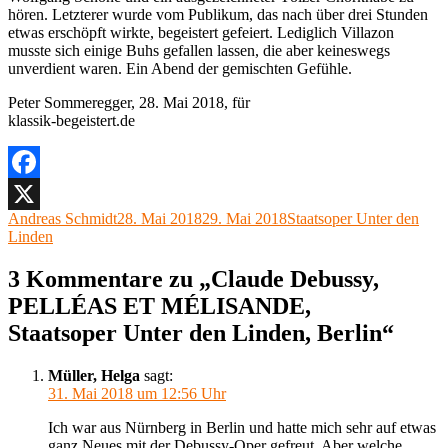
hören. Letzterer wurde vom Publikum, das nach über drei Stunden
etwas erschöpft wirkte, begeistert gefeiert. Lediglich Villazon
musste sich einige Buhs gefallen lassen, die aber keineswegs
unverdient waren. Ein Abend der gemischten Gefühle.
Peter Sommeregger, 28. Mai 2018, für
klassik-begeistert.de
Facebook
Autor
Veröffentlicht
Kategorien
Andreas Schmidt
28. Mai 2018
29. Mai 2018
Staatsoper Unter den
X
am
Linden
3 Kommentare zu „Claude Debussy,
PELLÉAS ET MÉLISANDE,
Staatsoper Unter den Linden, Berlin“
Müller, Helga
sagt:
31. Mai 2018 um 12:56 Uhr
Ich war aus Nürnberg in Berlin und hatte mich sehr auf etwas
ganz Neues mit der Debussy-Oper gefreut. Aber welche