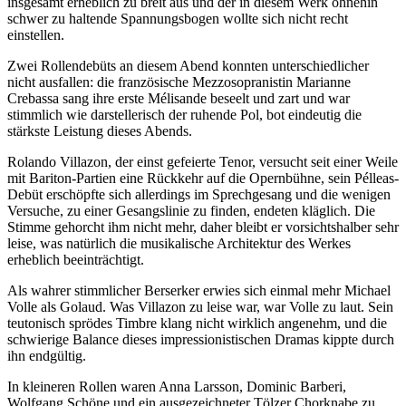
insgesamt erheblich zu breit aus und der in diesem Werk ohnehin
schwer zu haltende Spannungsbogen wollte sich nicht recht
einstellen.
Zwei Rollendebüts an diesem Abend konnten unterschiedlicher
nicht ausfallen: die französische Mezzosopranistin Marianne
Crebassa sang ihre erste Mélisande beseelt und zart und war
stimmlich wie darstellerisch der ruhende Pol, bot eindeutig die
stärkste Leistung dieses Abends.
Rolando Villazon, der einst gefeierte Tenor, versucht seit einer Weile
mit Bariton-Partien eine Rückkehr auf die Opernbühne, sein Pélleas-
Debüt erschöpfte sich allerdings im Sprechgesang und die wenigen
Versuche, zu einer Gesangslinie zu finden, endeten kläglich. Die
Stimme gehorcht ihm nicht mehr, daher bleibt er vorsichtshalber sehr
leise, was natürlich die musikalische Architektur des Werkes
erheblich beeinträchtigt.
Als wahrer stimmlicher Berserker erwies sich einmal mehr Michael
Volle als Golaud. Was Villazon zu leise war, war Volle zu laut. Sein
teutonisch sprödes Timbre klang nicht wirklich angenehm, und die
schwierige Balance dieses impressionistischen Dramas kippte durch
ihn endgültig.
In kleineren Rollen waren Anna Larsson, Dominic Barberi,
Wolfgang Schöne und ein ausgezeichneter Tölzer Chorknabe zu