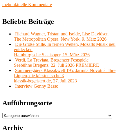
mehr aktuelle Kommentare
Beliebte Beiträge
Richard Wagner, Tristan und Isolde, Lise Davidsen
The Metropolitan Opera, New York, 9. März 2026
Die Große Stille, In fernen Welten, Mozarts Musik neu
entdecken
Hamburgische Staatsoper, 15. März 2026
Verdi, La Traviata, Bregenzer Festspiele
Seebühne Bregenz, 22. Juli 2026 PREMIERE
Sommereggers Klassikwelt 195: Jarmila Novotná- Ihre
Lippen, die küssten so heiß
klassik-begeistert.de, 27. Juli 2023
Interview Genny Basso
Aufführungsorte
Aufführungsorte
Archiv