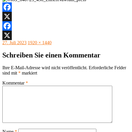
Facebook
X
Facebook
Veröffentlicht
Originalgröße
27. Juli 2023
1920 × 1440
X
am
Schreiben Sie einen Kommentar
Ihre E-Mail-Adresse wird nicht veröffentlicht.
Erforderliche Felder
sind mit
*
markiert
Kommentar
*
Name
*