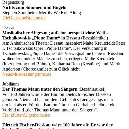
Regensburg
Nichts zum Summen und Bügeln
Stephen Sondheim: Merrily We Roll Along
DieDeutscheBuehne.de
Dessau
Musikalischer Abgesang auf eine perspektivlose Welt –
Tschaikowskis „Pique Dame“ in Dessau
(Bezahlartikel)
Am Anhaltischen Theater Dessau inszeniert Malte Kreutzfeldt Peter
I. Tschaikowskis Oper „Pique Dame“. Der Versuchung in
Tschaikowskis „Pique Dame“ die Vorwegnahme heute in Russland
waltender dunkler Mächte zu sehen, erliegen Malte Kreutzfeldt
(Inszenierung und Bühne), Katharina Beth (Kostüme) und Martin
Anderson (Choreografie) zum Glück nicht.
NeueMusikzeitung/nmz.de
Jubiläum
Der Thomas Mann unter den Sängern
(Bezahlartikel)
Vor 100 Jahren wurde der Bariton Dietrich Fischer-Dieskau
geboren. Niemand hat auf dem Gebiet des Liedgesangs mehr
erreicht als er. Für den Bariton Christian Gerhaher bleibt er ein
Vorbild und „der Thomas Mann unter den Sängern“.
FrankfurterAllgemeine.net
Dietrich Fischer-Dieskau wäre 100 Jahre alt: Er war der