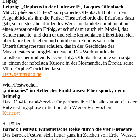
Leipzig
Leipzig: „Orpheus in der Unterwelt“, Jacques Offenbach
Mit „Orphée aux Enfers“ komponierte Offenbach 1858, in dem
Augenblick, als ihm die Pariser Theaterbehörde die Erlaubnis dazu
gab, sein erstes abendfüllendes Werk und landete damit nicht nur
einen sensationellen Erfolg, er schuf damit auch ein Modell, das
Schule machte, und dem er und seine kongenialen Librettisten sich
über Jahre treu blieben und damit einen Fundus satirischen
Unterhaltungstheaters schufen, das in der Geschichte des
Musiktheaters seinesgleichen sucht. Das Werk wurde ein
künstlerischer und ein Kassenerfolg. Offenbach konnte sich sogar
in einem der nobelsten Kurorte in der Normandie, in Étretat, seine
Villa „Orphee“ errichten lassen.
DerOpernfreund.de
Wien/Festwochen
„intimacies“ im Keller des Funkhauses: Eher spooky denn
heimelig
Das „On-Demand-Service für performative Dienstleistungen“ in der
Entwicklungsphase irritiert bei den Wiener Festwochen
Kurier.at
St. Pölten
Barock-Festival: Künstlerische Reise durch die vier Elemente
Das Barock Festival steht heuer ganz im Zeichen von Erde, Wasser,