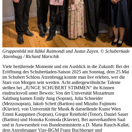
Gruppenbild mit Ildikó Raimondi und Justus Zayen.
©
Schubertiade
Atzenbugg / Richard Marschik
Viele berührende Momente und ein Ausblick in die Zukunft: Bei der
Eröffnung des Schubertiaden-Saison 2025 am Sonntag, dem 25.Mai
im Schubert Schloss Atzenbrugg konnte man live erleben, wer die
Stars von Morgen sein werden. Acht außergewöhnliche Talente
stellten bei „JUNGE SCHUBERT STIMMEN“ ihr Können
eindrucksvoll unter Beweis: Von der Universität Mozarteum
Salzburg kamen Emily Jung (Sopran), Julia Schneider
(Mezzosopran), Jakob Schett (Bariton) und Mizuho Fujimoto
(Klavier), von Universität für Musik & darstellende Kunst Wien
Emmi Kauppinen (Sopran), Gregor Reinhold (Tenor), Daniel Sauer
(Bariton) und Honoka Komoda (Klavier). Bei ausverkauftem Saal
und in Anwesenheit von Bundesministerin a.D. Maria Rauch-Kallat,
dem Atzenbrugger Vize-BGM Franz Buchberger und