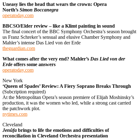
Uneasy lies the head that wears the crown: Opera
North’s
Simon Boccanegra
operatoday.com
BBCSO/Elder review – like a Klimt painting in sound
The final concert of the BBC Symphony Orchestra’s season brought
us Franz Schreker’s sensual and elusive Chamber Symphony and
Mahler’s intense Das Lied von der Erde
theguardian.com
What comes after the very end? Mahler’s
Das Lied von der
Erde
offers some answers
operatoday.com
New York
‘Queen of Spades’ Review: A Fiery Soprano Breaks Through
(Subcription required)
At the Metropolitan Opera’s season premiere of Elijah Moshinsky’s
production, it was the women who led, while a strong cast carried
the patchwork plot.
nytimes.com
Cleveland
Jenůfa
brings to life the emotions and difficulties of
reconciliation in Cleveland Orchestra presentation