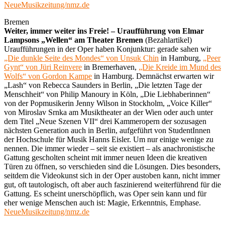
NeueMusikzeitung/nmz.de
Bremen
Weiter, immer weiter ins Freie! – Uraufführung von Elmar
Lampsons „Wellen“ am Theater Bremen
(Bezahlartikel)
Uraufführungen in der Oper haben Konjunktur: gerade sahen wir
„Die dunkle Seite des Mondes“ von Unsuk Chin
in Hamburg,
„Peer
Gynt“ von Jüri Reinvere
in Bremerhaven,
„Die Kreide im Mund des
Wolfs“ von Gordon Kampe
in Hamburg. Demnächst erwarten wir
„Lash“ von Rebecca Saunders in Berlin, „Die letzten Tage der
Menschheit“ von Philip Manoury in Köln, „Die Liebhaberinnen“
von der Popmusikerin Jenny Wilson in Stockholm, „Voice Killer“
von Miroslav Srnka am Musiktheater an der Wien oder auch unter
dem Titel „Neue Szenen VII“ drei Kammeropern der sozusagen
nächsten Generation auch in Berlin, aufgeführt von StudentInnen
der Hochschule für Musik Hanns Eisler. Um nur einige wenige zu
nennen. Die immer wieder – seit sie existiert – als anachronistische
Gattung gescholten scheint mit immer neuen Ideen die kreativen
Türen zu öffnen, so verschieden sind die Lösungen. Dies besonders,
seitdem die Videokunst sich in der Oper austoben kann, nicht immer
gut, oft tautologisch, oft aber auch faszinierend weiterführend für die
Gattung. Es scheint unerschöpflich, was Oper sein kann und für
eher wenige Menschen auch ist: Magie, Erkenntnis, Emphase.
NeueMusikzeitung/nmz.de