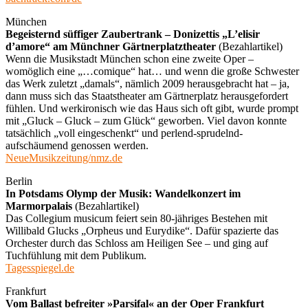
München
Begeisternd süffiger Zaubertrank – Donizettis „L’elisir
d’amore“ am Münchner Gärtnerplatztheater
(Bezahlartikel)
Wenn die Musikstadt München schon eine zweite Oper –
womöglich eine „…comique“ hat… und wenn die große Schwester
das Werk zuletzt „damals“, nämlich 2009 herausgebracht hat – ja,
dann muss sich das Staatstheater am Gärtnerplatz herausgefordert
fühlen. Und werkironisch wie das Haus sich oft gibt, wurde prompt
mit „Gluck – Gluck – zum Glück“ geworben. Viel davon konnte
tatsächlich „voll eingeschenkt“ und perlend-sprudelnd-
aufschäumend genossen werden.
NeueMusikzeitung/nmz.de
Berlin
In Potsdams Olymp der Musik: Wandelkonzert im
Marmorpalais
(Bezahlartikel)
Das Collegium musicum feiert sein 80-jähriges Bestehen mit
Willibald Glucks „Orpheus und Eurydike“. Dafür spazierte das
Orchester durch das Schloss am Heiligen See – und ging auf
Tuchfühlung mit dem Publikum.
Tagesspiegel.de
Frankfurt
Vom Ballast befreiter »Parsifal« an der Oper Frankfurt