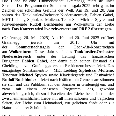
Die Liebe ist eine Himmelsmacht: Grafenegg feiert sie unter
Sternen. Das Programm der Sommernachtsgala 2025 steht ganz im
Zeichen des schönsten Gefühls der Welt. Am 19. und 20. Juni
spüren das Tonkünstler-Orchester Niederösterreich, Fabien Gabel,
MET-Liebling Siphokazi Molteno, Tenor-Star Michael Spyres und
Klavierlegende Rudolf Buchbinder am Wolkenturm der Liebe
nach.
Das Konzert wird live zeitversetzt auf ORF 2 übertragen.
(Grafenegg, 26. Mai 2025) Am 19. und 20. Juni 2025 eröffnet
Grafenegg jeweils um 20.15 Uhr mit
der
Sommernachtsgala
den
Open-Air-Konzertreigen
am
Wolkenturm
. Dieses Jahr spielt das
Tonkünstler-Orchester
Niederösterreich
unter der Leitung des französischen
Dirigenten
Fabien Gabel
, der damit auch seinen Einstand als
Chefdirigent von Grafeneggs erstem Residenzorchester feiert. Das
einzigartige Solist:innentrio – MET-Liebling
Siphokazi Molteno
,
Tenorstar
Michael Spyres
sowie Klavierlegende und Festivalchef
Rudolf Buchbinder
– feiert nach Kräften mit: Gemeinsam stimmen
sie sich und das Publikum auf den Sommer in Grafenegg ein, und
zwar mit einem erlesenen Programm, das, gewohnt
abwechslungsreich, diesmal Facetten der Liebe beleuchtet – der
zwischenmenschlichen Liebe mit all ihren schönen und tragischen
Seiten, der Liebe zum Heimatland, zur geliebten Stadt oder zur
Natur in all ihrer Schönheit.