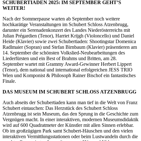
SCHUBERTIADEN 2025: IM SEPTEMBER GEHT’S
WEITER!
Nach der Sommerpause warten ab September noch weitere
hochkarätige Veranstaltungen im Schubert Schloss Atzenbrugg,
darunter ein Serenadenkonzert des Landes Niederösterreichs mit
Julian Prégardien (Tenor), Harriet Krijgh (Violoncello) und Daniel
Heide (Klavier) sowie zwei Schubertiaden: Shootingstar Domenica
Radlmaier (Sopran) und Stefan Birnbaum (Klavier) präsentieren am
14. September die schönsten Volkslied-Neubearbeitungen des
Liederfürsten und ein Best of Brahms und Britten, am 28.
September wartet mit Grammy Award-Gewinner Herbert Lippert
(Tenor), dem national und international erfolgreichen JESS TRIO
Wien und Komponist & Philosoph Rainer Bischof ein fantastisches
Finale.
DAS MUSEUM IM SCHUBERT SCHLOSS ATZENBRUGG
Auch abseits der Schubertiaden kann man tief in die Welt von Franz
Schubert eintauchen: Das Herzstück des Schubert Schloss
Atzenbrugg ist sein Museum, das den Sprung in die Geschichte zum
Vergnügen macht. In einer interaktiven, modernen Museumsdidaktik
wird auf 600 Quadratmeter der Künstler mit allen Sinnen erlebbar.
Ob im großzügigen Park samt Schubert-Häuschen und den vielen
interaktiven Vermittlungsstationen oder beim Lustwandeln durch die