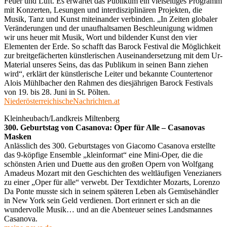
Feuer und Luft. Es erwartet das Publikum ein vielseitiges Programm
mit Konzerten, Lesungen und interdisziplinären Projekten, die
Musik, Tanz und Kunst miteinander verbinden. „In Zeiten globaler
Veränderungen und der unaufhaltsamen Beschleunigung widmen
wir uns heuer mit Musik, Wort und bildender Kunst den vier
Elementen der Erde. So schafft das Barock Festival die Möglichkeit
zur breitgefächerten künstlerischen Auseinandersetzung mit dem Ur-
Material unseres Seins, das das Publikum in seinen Bann ziehen
wird“, erklärt der künstlerische Leiter und bekannte Countertenor
Alois Mühlbacher den Rahmen des diesjährigen Barock Festivals
von 19. bis 28. Juni in St. Pölten.
NiederösterreichischeNachrichten.at
Kleinheubach/Landkreis Miltenberg
300. Geburtstag von Casanova: Oper für Alle – Casanovas
Masken
Anlässlich des 300. Geburtstages von Giacomo Casanova erstellte
das 9-köpfige Ensemble „kleinformat“ eine Mini-Oper, die die
schönsten Arien und Duette aus den großen Opern von Wolfgang
Amadeus Mozart mit den Geschichten des weltläufigen Venezianers
zu einer „Oper für alle“ verwebt. Der Textdichter Mozarts, Lorenzo
Da Ponte musste sich in seinem späteren Leben als Gemüsehändler
in New York sein Geld verdienen. Dort erinnert er sich an die
wundervolle Musik… und an die Abenteuer seines Landsmannes
Casanova.