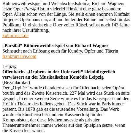
Bühnenweihfestspiel und Weltabschiedsdrama, Richard Wagners
letzte Oper
Parsifal
ist in vielerlei Hinsicht eine ganz besondere
Oper. Allein schon von der Länge. Sie stellt einen enormen Kraftakt
für jedes Opernhaus dar, auf und hinter der Bühne und selbst für das
Publikum. Und sie ist eine Oper voller Rätsel, selbst noch 143 Jahre
nach ihrer Uraufführung.
kulturfreak.de
„
Parsifal“ Bühnenweihfestspiel von Richard Wagner
Sehnsucht nach Erlösung auch für Kundry, Opfer und Täterin
frankfurt-live.com
Leipzig
Offenbachs „Orpheus in der Unterwelt“ kleinbürgerlich
verwässert an der Musikalischen Komödie Leipzig
(Bezahlartikel)
Der „Orphée“ wurde charakteristisch für Offenbach, seien Opéra
bouffe und das Zweite Kaiserreich. 227 Mal wird das Stück en suite
gespielt. In einer zweiten Serie wurde es für das Kaiserpaar und den
Hof im Théatre des Italiens geben. Das Stück war in Paris immer
präsent. Bis 1878 gab es die tausendste Vorstellung. Das Werk
wurde ein künstlerischer und ein Kassenerfolg für den
Komponisten, der diese Mythentravestie als privater
Theaterunternehmer immer wieder auf den Spielplan setzte, wenn
die Kassen leer waren.