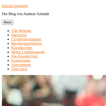
Zum
Klassik begeistert
Inhalt
Der Blog von Andreas Schmidt
springen
Menü
Alle Beiträge
Interviews
CD-Besprechungen
Buchbesprechungen
Klassikwelten
Meine Lieblingsmusik
Das Klassik-Quiz
Kommentare
Autorenteam
Über mich