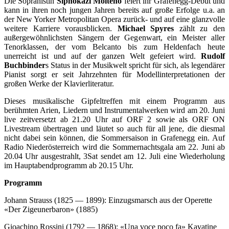
Die Sopranistin
Siphokazi Molteno
feiert ihr Grafenegg-Debüt und
kann in ihren noch jungen Jahren bereits auf große Erfolge u.a. an
der New Yorker Metropolitan Opera zurück- und auf eine glanzvolle
weitere Karriere vorausblicken.
Michael Spyres
zählt zu den
außergewöhnlichsten Sängern der Gegenwart, ein Meister aller
Tenorklassen, der vom Belcanto bis zum Heldenfach heute
unerreicht ist und auf der ganzen Welt gefeiert wird.
Rudolf
Buchbinder
s Status in der Musikwelt spricht für sich, als legendärer
Pianist sorgt er seit Jahrzehnten für Modellinterpretationen der
großen Werke der Klavierliteratur.
Dieses musikalische Gipfeltreffen mit einem Programm aus
berühmten Arien, Liedern und Instrumentalwerken wird am 20. Juni
live zeitversetzt ab 21.20 Uhr auf ORF 2 sowie als ORF ON
Livestream übertragen und läutet so auch für all jene, die diesmal
nicht dabei sein können, die Sommersaison in Grafenegg ein. Auf
Radio Niederösterreich wird die Sommernachtsgala am 22. Juni ab
20.04 Uhr ausgestrahlt, 3Sat sendet am 12. Juli eine Wiederholung
im Hauptabendprogramm ab 20.15 Uhr.
Programm
Johann Strauss (1825 — 1899): Einzugsmarsch aus der Operette
«Der Zigeunerbaron» (1885)
Gioachino Rossini (1792 — 1868): «Una voce poco fa» Kavatine