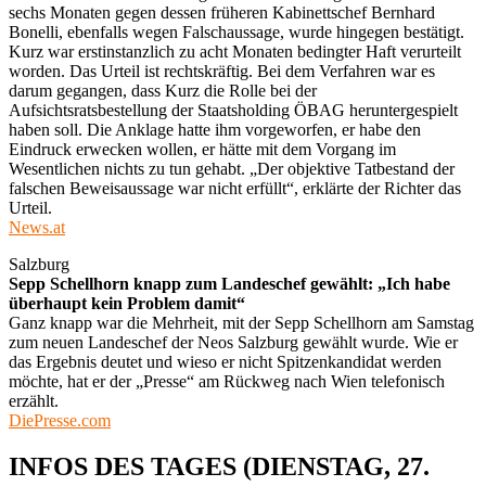
sechs Monaten gegen dessen früheren Kabinettschef Bernhard
Bonelli, ebenfalls wegen Falschaussage, wurde hingegen bestätigt.
Kurz war erstinstanzlich zu acht Monaten bedingter Haft verurteilt
worden. Das Urteil ist rechtskräftig. Bei dem Verfahren war es
darum gegangen, dass Kurz die Rolle bei der
Aufsichtsratsbestellung der Staatsholding ÖBAG heruntergespielt
haben soll. Die Anklage hatte ihm vorgeworfen, er habe den
Eindruck erwecken wollen, er hätte mit dem Vorgang im
Wesentlichen nichts zu tun gehabt. „Der objektive Tatbestand der
falschen Beweisaussage war nicht erfüllt“, erklärte der Richter das
Urteil.
News.at
Salzburg
Sepp Schellhorn knapp zum Landeschef gewählt: „Ich habe
überhaupt kein Problem damit“
Ganz knapp war die Mehrheit, mit der Sepp Schellhorn am Samstag
zum neuen Landeschef der Neos Salzburg gewählt wurde. Wie er
das Ergebnis deutet und wieso er nicht Spitzenkandidat werden
möchte, hat er der „Presse“ am Rückweg nach Wien telefonisch
erzählt.
DiePresse.com
INFOS DES TAGES (DIENSTAG, 27.