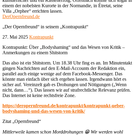
künstlerischer und ein Kassenerfolg. Offenbach konnte sich sogar in
einem der nobelsten Kurorte in der Normandie, in Étretat, seine
Villa „Orphee“ errichten lassen.
DerOpernfreund.de
„Der Opernfreund“ in seinem „Kontrapunkt“
27. Mai 2025
Kontrapunkt
Kontrapunkt: Über „Bodyshaming“ und das Wesen von Kritik –
Anmerkungen zu einem Shitstorm
Das also ist ein Shitstorm. Um 18.38 Uhr fing es an. Im Minutentakt
gingen Nachrichten auf den E-Mail-Accounts der Redaktion ein,
parallel auch einige wenige auf dem Facebook-Messenger. Das
könnte man einfach über sich ergehen lassen. Irgendwann hört es
sicher auf. Vereinzelt gab es Drohungen und Nötigungen („Wenn
nicht, dann…“). Das lassen wir auf strafrechtliche Relevanz prüfen.
Das Internet ist keine rechtsfreie Zone.
https://deropernfreund.de/kontrapunkt/kontrapunkt-ueber-
bodyshaming-und-das-wesen-von-kritik/
Zitat „Opernfreund“
Mittlerweile kamen schon Morddrohungen 😁 Wir werden wohl