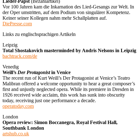
Lieder-Papst
(Bezahlartikel)
Vor 100 Jahren kam die Inkarnation des Lied-Gesangs zur Welt. In
der Oper umstritten, auf dem Podium von singulärer Kompetenz.
Keiner seiner Kollegen nahm mehr Schallplatten auf.
DiePresse.com
Links zu englischsprachigen Artikeln
Leipzig
Total Shostakovich masterminded by Andris Nelsons in Leipzig
bachtrack.com/de
Venedig
Weill’s
Der Protagonist
in Venice
The recent run of Kurt Weill’s Der Protagonist at Venice’s Teatro
Malibran offered a welcome opportunity to hear a great composer’s
first and unjustly neglected opera. While its premiere in Dresden in
1926 received wide acclaim, this work has sunk into obscurity
today, receiving just one performance a decade.
operatoday.com
London
Opera review: Simon Boccanegra, Royal Festival Hall,
Southbank London
artshub.co.uk