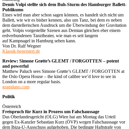
Demis Volpi stellte sich dem Buh-Sturm des Hamburger Ballett-
Publikums
Eines wird man aber schon sagen können, es handelt sich nicht um
Ballett, wie wir es bisher kennen, also um Tanz, bei dem es neben
dem darstellerischen Ausdruck um die Überwindung der Gravitation
geht. Volpis vorgestellte Szenen aus Demian gleichen eher einem
erdverbundenen Tanztheater, wie man es seit langem
auf Kampnagel in Hamburg sehen kann.
Von Dr. Ralf Wegner
Klassik-begeistert.de
Review: Simone Grøtte’s GLEMT / FORGOTTEN – potent
and powerful
Matthew Paluch sees Simone Grøtte’s GLEMT / FORGOTTEN at
the Oslo Opera House – the kind of calibre we’d love to see in
London on a more regular basis.
gramilano.com
Politik
Österreich
Freispruch für Kurz in Prozess um Falschaussage
Das Oberlandesgericht (OLG) Wien hat am Montag das Urteil
gegen Ex-Kanzler Sebastian Kurz (ÖVP) wegen Falschaussage vor
dem Ibiza-U-Ausschuss aufgehoben. Die bedingte Haftstrafe von