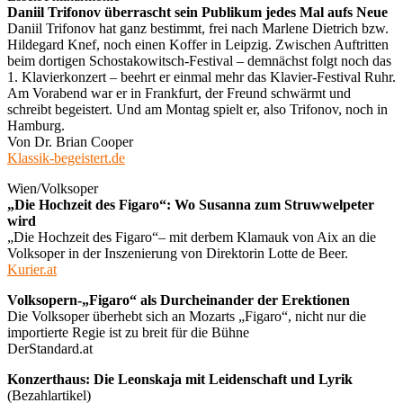
Daniil Trifonov überrascht sein Publikum jedes Mal aufs Neue
Daniil Trifonov hat ganz bestimmt, frei nach Marlene Dietrich bzw.
Hildegard Knef, noch einen Koffer in Leipzig. Zwischen Auftritten
beim dortigen Schostakowitsch-Festival – demnächst folgt noch das
1. Klavierkonzert – beehrt er einmal mehr das Klavier-Festival Ruhr.
Am Vorabend war er in Frankfurt, der Freund schwärmt und
schreibt begeistert. Und am Montag spielt er, also Trifonov, noch in
Hamburg.
Von Dr. Brian Cooper
Klassik-begeistert.de
Wien/Volksoper
„Die Hochzeit des Figaro“: Wo Susanna zum Struwwelpeter
wird
„Die Hochzeit des Figaro“– mit derbem Klamauk von Aix an die
Volksoper in der Inszenierung von Direktorin Lotte de Beer.
Kurier.at
Volksopern-„Figaro“ als Durcheinander der Erektionen
Die Volksoper überhebt sich an Mozarts „Figaro“, nicht nur die
importierte Regie ist zu breit für die Bühne
DerStandard.at
Konzerthaus: Die Leonskaja mit Leidenschaft und Lyrik
(Bezahlartikel)