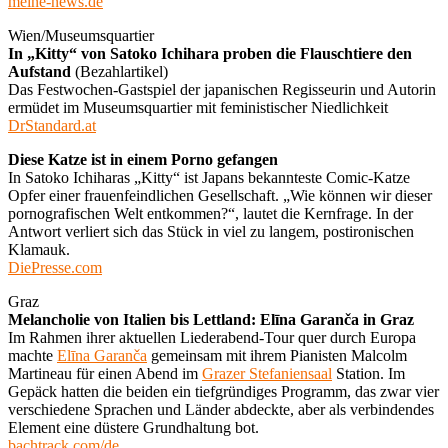
meine-news.de
Wien/Museumsquartier
In „Kitty“ von Satoko Ichihara proben die Flauschtiere den
Aufstand
(Bezahlartikel)
Das Festwochen-Gastspiel der japanischen Regisseurin und Autorin
ermüdet im Museumsquartier mit feministischer Niedlichkeit
DrStandard.at
Diese Katze ist in einem Porno gefangen
In Satoko Ichiharas „Kitty“ ist Japans bekannteste Comic-Katze
Opfer einer frauenfeindlichen Gesellschaft. „Wie können wir dieser
pornografischen Welt entkommen?“, lautet die Kernfrage. In der
Antwort verliert sich das Stück in viel zu langem, postironischen
Klamauk.
DiePresse.com
Graz
Melancholie von Italien bis Lettland: Elīna Garanča in Graz
Im Rahmen ihrer aktuellen Liederabend-Tour quer durch Europa
machte
Elīna Garanča
gemeinsam mit ihrem Pianisten Malcolm
Martineau für einen Abend im
Grazer Stefaniensaal
Station. Im
Gepäck hatten die beiden ein tiefgründiges Programm, das zwar vier
verschiedene Sprachen und Länder abdeckte, aber als verbindendes
Element eine düstere Grundhaltung bot.
bachtrack.com/de