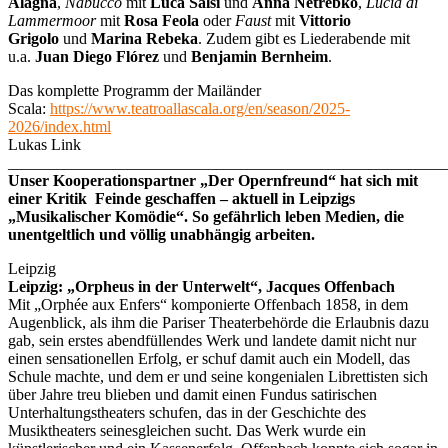
Alagna
,
Nabucco
mit
Luca Salsi
und
Anna Netrebko
,
Lucia di
Lammermoor
mit
Rosa Feola
oder
Faust
mit
Vittorio
Grigolo
und
Marina Rebeka
. Zudem gibt es Liederabende mit
u.a.
Juan Diego Flórez
und
Benjamin Bernheim
.
Das komplette Programm der Mailänder
Scala:
https://www.teatroallascala.org/en/season/2025-
2026/index.html
Lukas Link
_______________________________________________________
Unser Kooperationspartner „Der Opernfreund“ hat sich mit
einer Kritik Feinde geschaffen – aktuell in Leipzigs
„Musikalischer Komödie“. So gefährlich leben Medien, die
unentgeltlich und völlig unabhängig arbeiten.
Leipzig
Leipzig: „Orpheus in der Unterwelt“, Jacques Offenbach
Mit „Orphée aux Enfers“ komponierte Offenbach 1858, in dem
Augenblick, als ihm die Pariser Theaterbehörde die Erlaubnis dazu
gab, sein erstes abendfüllendes Werk und landete damit nicht nur
einen sensationellen Erfolg, er schuf damit auch ein Modell, das
Schule machte, und dem er und seine kongenialen Librettisten sich
über Jahre treu blieben und damit einen Fundus satirischen
Unterhaltungstheaters schufen, das in der Geschichte des
Musiktheaters seinesgleichen sucht. Das Werk wurde ein