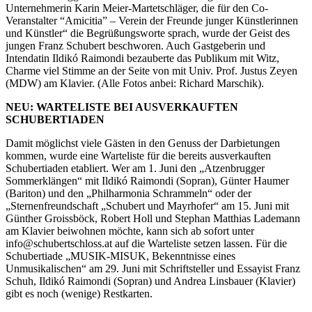
Unternehmerin Karin Meier-Martetschläger, die für den Co-
Veranstalter “Amicitia” – Verein der Freunde junger Künstlerinnen
und Künstler“ die Begrüßungsworte sprach, wurde der Geist des
jungen Franz Schubert beschworen. Auch Gastgeberin und
Intendatin Ildikó Raimondi bezauberte das Publikum mit Witz,
Charme viel Stimme an der Seite von mit Univ. Prof. Justus Zeyen
(MDW) am Klavier. (Alle Fotos anbei: Richard Marschik).
NEU: WARTELISTE BEI AUSVERKAUFTEN
SCHUBERTIADEN
Damit möglichst viele Gästen in den Genuss der Darbietungen
kommen, wurde eine Warteliste für die bereits ausverkauften
Schubertiaden etabliert. Wer am 1. Juni den „Atzenbrugger
Sommerklängen“ mit Ildikó Raimondi (Sopran), Günter Haumer
(Bariton) und den „Philharmonia Schrammeln“ oder der
„Sternenfreundschaft „Schubert und Mayrhofer“ am 15. Juni mit
Günther Groissböck, Robert Holl und Stephan Matthias Lademann
am Klavier beiwohnen möchte, kann sich ab sofort unter
info@schubertschloss.at
auf die Warteliste setzen lassen. Für die
Schubertiade „MUSIK-MISUK, Bekenntnisse eines
Unmusikalischen“ am 29. Juni mit Schriftsteller und Essayist Franz
Schuh, Ildikó Raimondi (Sopran) und Andrea Linsbauer (Klavier)
gibt es noch (wenige) Restkarten.