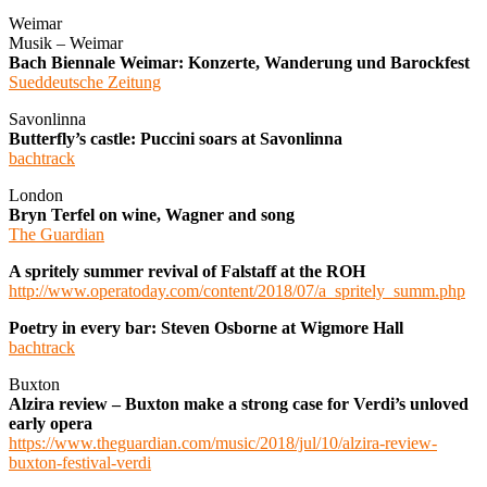
Weimar
Musik – Weimar
Bach Biennale Weimar: Konzerte, Wanderung und Barockfest
Sueddeutsche Zeitung
Savonlinna
Butterfly’s castle: Puccini soars at Savonlinna
bachtrack
London
Bryn Terfel on wine, Wagner and song
The Guardian
A spritely summer revival of Falstaff at the ROH
http://www.operatoday.com/content/2018/07/a_spritely_summ.php
Poetry in every bar: Steven Osborne at Wigmore Hall
bachtrack
Buxton
Alzira review – Buxton make a strong case for Verdi’s unloved
early opera
https://www.theguardian.com/music/2018/jul/10/alzira-review-
buxton-festival-verdi