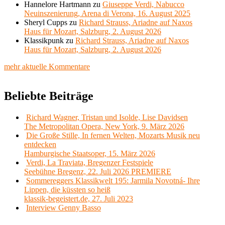
Hannelore Hartmann
zu
Giuseppe Verdi, Nabucco
Neuinszenierung, Arena di Verona, 16. August 2025
Sheryl Cupps
zu
Richard Strauss, Ariadne auf Naxos
Haus für Mozart, Salzburg, 2. August 2026
Klassikpunk
zu
Richard Strauss, Ariadne auf Naxos
Haus für Mozart, Salzburg, 2. August 2026
mehr aktuelle Kommentare
Beliebte Beiträge
Richard Wagner, Tristan und Isolde, Lise Davidsen
The Metropolitan Opera, New York, 9. März 2026
Die Große Stille, In fernen Welten, Mozarts Musik neu
entdecken
Hamburgische Staatsoper, 15. März 2026
Verdi, La Traviata, Bregenzer Festspiele
Seebühne Bregenz, 22. Juli 2026 PREMIERE
Sommereggers Klassikwelt 195: Jarmila Novotná- Ihre
Lippen, die küssten so heiß
klassik-begeistert.de, 27. Juli 2023
Interview Genny Basso