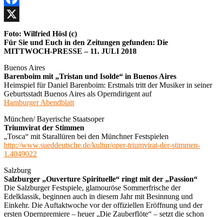
Facebook
X
Foto: Wilfried Hösl (c)
Für Sie und Euch in den Zeitungen gefunden: Die
MITTWOCH-PRESSE – 11. JULI 2018
Buenos Aires
Barenboim mit „Tristan und Isolde“ in Buenos Aires
Heimspiel für Daniel Barenboim: Erstmals tritt der Musiker in seiner
Geburtsstadt Buenos Aires als Operndirigent auf
Hamburger Abendblatt
München/ Bayerische Staatsoper
Triumvirat der Stimmen
„Tosca“ mit Starallüren bei den Münchner Festspielen
http://www.sueddeutsche.de/kultur/oper-triumvirat-der-stimmen-
1.4049022
Salzburg
Salzburger „Ouverture Spirituelle“ ringt mit der „Passion“
Die Salzburger Festspiele, glamouröse Sommerfrische der
Edelklassik, beginnen auch in diesem Jahr mit Besinnung und
Einkehr. Die Auftaktwoche vor der offiziellen Eröffnung und der
ersten Opernpremiere – heuer „Die Zauberflöte“ – setzt die schon