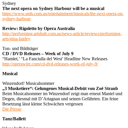
Sydney
The next opera on Sydney Harbour will be a musical
https://www.smh.com.au/entertainment/musicals/the-next-opera-on-
sydney-harbour
Review: Rigoletto by Opera Australia
http://performing.artshub.com.au/news-article/reviews/performing-
arts/gina-fairley
Ton- und Bildträger
CD / DVD Releases – Week of July 9
“Hamlet,’ “La Fanciulla del West’ Headline New Releases
http://operawire.com/cd-dvd-releases-week-of-july-9/
Musical
Winzendorf/ Musicalsommer
„3 Musketiere“: Gelungenes Musical-Debüt von Zoë Straub
Beim Musicalsommer im Winzendorf zeigt man erneut Mantel und
Degen, diesmal mit D’Artagnan und seinen Gefährten. Ein feine
Besetzung lässt kleine Schwächen vergessen
Die Presse
Tanz/Ballett