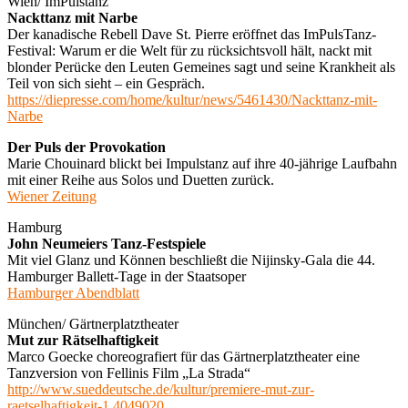
Wien/ ImPulstanz
Nackttanz mit Narbe
Der kanadische Rebell Dave St. Pierre eröffnet das ImPulsTanz-
Festival: Warum er die Welt für zu rücksichtsvoll hält, nackt mit
blonder Perücke den Leuten Gemeines sagt und seine Krankheit als
Teil von sich sieht – ein Gespräch.
https://diepresse.com/home/kultur/news/5461430/Nackttanz-mit-
Narbe
Der Puls der Provokation
Marie Chouinard blickt bei Impulstanz auf ihre 40-jährige Laufbahn
mit einer Reihe aus Solos und Duetten zurück.
Wiener Zeitung
Hamburg
John Neumeiers Tanz-Festspiele
Mit viel Glanz und Können beschließt die Nijinsky-Gala die 44.
Hamburger Ballett-Tage in der Staatsoper
Hamburger Abendblatt
München/ Gärtnerplatztheater
Mut zur Rätselhaftigkeit
Marco Goecke choreografiert für das Gärtnerplatztheater eine
Tanzversion von Fellinis Film „La Strada“
http://www.sueddeutsche.de/kultur/premiere-mut-zur-
raetselhaftigkeit-1.4049020