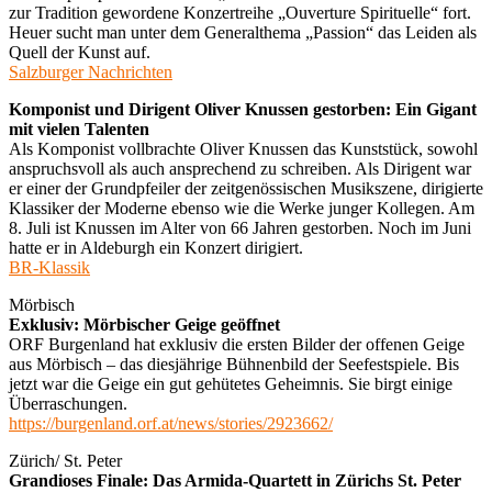
zur Tradition gewordene Konzertreihe „Ouverture Spirituelle“ fort.
Heuer sucht man unter dem Generalthema „Passion“ das Leiden als
Quell der Kunst auf.
Salzburger Nachrichten
Komponist und Dirigent Oliver Knussen gestorben: Ein Gigant
mit vielen Talenten
Als Komponist vollbrachte Oliver Knussen das Kunststück, sowohl
anspruchsvoll als auch ansprechend zu schreiben. Als Dirigent war
er einer der Grundpfeiler der zeitgenössischen Musikszene, dirigierte
Klassiker der Moderne ebenso wie die Werke junger Kollegen. Am
8. Juli ist Knussen im Alter von 66 Jahren gestorben. Noch im Juni
hatte er in Aldeburgh ein Konzert dirigiert.
BR-Klassik
Mörbisch
Exklusiv: Mörbischer Geige geöffnet
ORF Burgenland hat exklusiv die ersten Bilder der offenen Geige
aus Mörbisch – das diesjährige Bühnenbild der Seefestspiele. Bis
jetzt war die Geige ein gut gehütetes Geheimnis. Sie birgt einige
Überraschungen.
https://burgenland.orf.at/news/stories/2923662/
Zürich/ St. Peter
Grandioses Finale: Das Armida-Quartett in Zürichs St. Peter