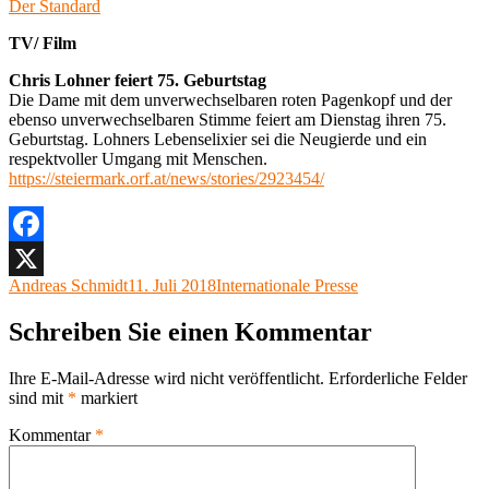
Der Standard
TV/ Film
Chris Lohner feiert 75. Geburtstag
Die Dame mit dem unverwechselbaren roten Pagenkopf und der
ebenso unverwechselbaren Stimme feiert am Dienstag ihren 75.
Geburtstag. Lohners Lebenselixier sei die Neugierde und ein
respektvoller Umgang mit Menschen.
https://steiermark.orf.at/news/stories/2923454/
Facebook
Autor
Veröffentlicht
Kategorien
Andreas Schmidt
11. Juli 2018
Internationale Presse
X
am
Schreiben Sie einen Kommentar
Ihre E-Mail-Adresse wird nicht veröffentlicht.
Erforderliche Felder
sind mit
*
markiert
Kommentar
*