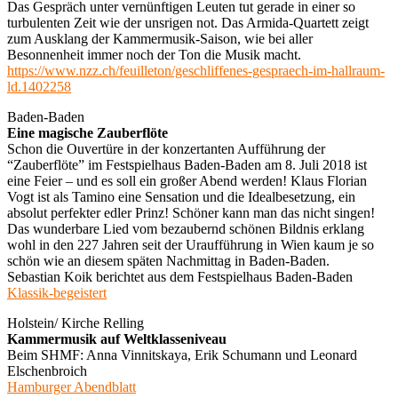
Das Gespräch unter vernünftigen Leuten tut gerade in einer so
turbulenten Zeit wie der unsrigen not. Das Armida-Quartett zeigt
zum Ausklang der Kammermusik-Saison, wie bei aller
Besonnenheit immer noch der Ton die Musik macht.
https://www.nzz.ch/feuilleton/geschliffenes-gespraech-im-hallraum-
ld.1402258
Baden-Baden
Eine magische Zauberflöte
Schon die Ouvertüre in der konzertanten Aufführung der
“Zauberflöte” im Festspielhaus Baden-Baden am 8. Juli 2018 ist
eine Feier – und es soll ein großer Abend werden! Klaus Florian
Vogt ist als Tamino eine Sensation und die Idealbesetzung, ein
absolut perfekter edler Prinz! Schöner kann man das nicht singen!
Das wunderbare Lied vom bezaubernd schönen Bildnis erklang
wohl in den 227 Jahren seit der Uraufführung in Wien kaum je so
schön wie an diesem späten Nachmittag in Baden-Baden.
Sebastian Koik berichtet aus dem Festspielhaus Baden-Baden
Klassik-begeistert
Holstein/ Kirche Relling
Kammermusik auf Weltklasseniveau
Beim SHMF: Anna Vinnitskaya, Erik Schumann und Leonard
Elschenbroich
Hamburger Abendblatt