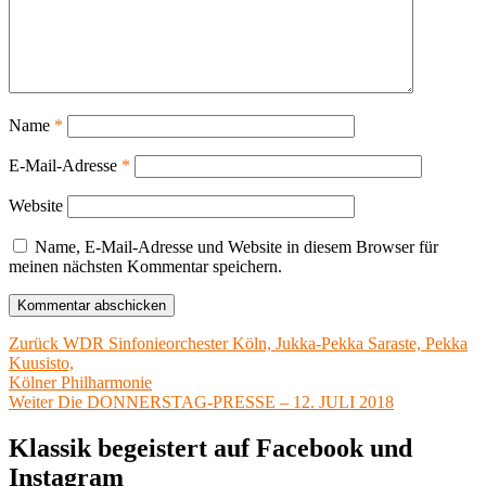
Name
*
E-Mail-Adresse
*
Website
Name, E-Mail-Adresse und Website in diesem Browser für
meinen nächsten Kommentar speichern.
Beitragsnavigation
Vorheriger
Zurück
WDR Sinfonieorchester Köln, Jukka-Pekka Saraste, Pekka
Beitrag:
Kuusisto,
Kölner Philharmonie
Nächster
Weiter
Die DONNERSTAG-PRESSE – 12. JULI 2018
Beitrag:
Klassik begeistert auf Facebook und
Instagram