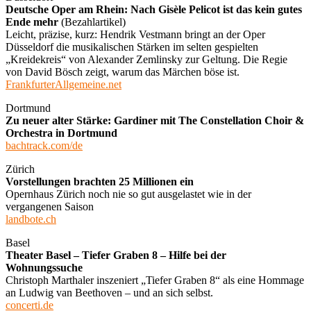
Deutsche Oper am Rhein: Nach Gisèle Pelicot ist das kein gutes
Ende mehr
(Bezahlartikel)
Leicht, präzise, kurz: Hendrik Vestmann bringt an der Oper
Düsseldorf die musikalischen Stärken im selten gespielten
„Kreidekreis“ von Alexander Zemlinsky zur Geltung. Die Regie
von David Bösch zeigt, warum das Märchen böse ist.
FrankfurterAllgemeine.net
Dortmund
Zu neuer alter Stärke: Gardiner mit The Constellation Choir &
Orchestra in Dortmund
bachtrack.com/de
Zürich
Vorstellungen brachten 25 Millionen ein
Opernhaus Zürich noch nie so gut ausgelastet wie in der
vergangenen Saison
landbote.ch
Basel
Theater Basel – Tiefer Graben 8 – Hilfe bei der
Wohnungssuche
Christoph Marthaler inszeniert „Tiefer Graben 8“ als eine Hommage
an Ludwig van Beethoven – und an sich selbst.
concerti.de