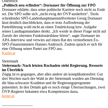
Österreich
„Politisch neu erfinden“: Dornauer für Öffnung zur FPÖ
Dornauer erklärte, dass seine politische Karriere noch nicht zu Ende
sei. Die SPÖ sollte sich „nicht ewig der ÖVP ausliefern“. Tirols
scheidender SPÖ-Landeshauptmannstellvertreter Georg Dornauer
lässt deutlich durchblicken, dass er trotz Aufforderung der
Parteiführung wohl nicht an einen Totalrückzug bzw. Aufgabe
seines Landtagsmandates denkt. „Ich werde in dieser Frage nicht auf
Zurufe der obersten Funktionärsblase hören“, sagte Dornauer im
APA-Interview und verwies auf einen Rat des verstorbenen Ex-
SPÖ-Finanzministers Hannes Androsch. Zudem sprach er sich für
eine Öffnung seiner Partei zur FPÖ aus.
Kurier.at
Steiermark
Steiermark: Nach letzten Rochaden steht Regierung. Ressorts
im Überblick
Zügig ist es gegangen, aber alles andere als komplikationsfrei: Gut
drei Wochen nach der Wahl in der Steiermark wurden am Dienstag
die blau-schwarze Koalition und ihr Regierungsprogramm
präsentiert. In den Details gab es noch einige Überraschungen, zwei
ÖVP-Regierer bekamen etwa Kompetenzen dazu
.
krone.at
________________