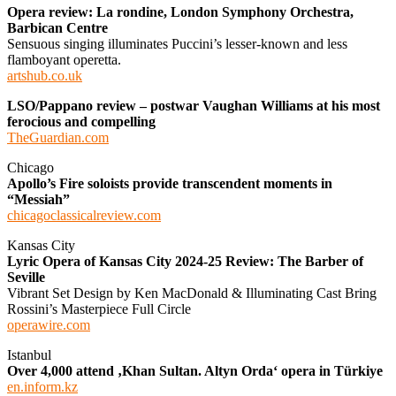
Opera review: La rondine, London Symphony Orchestra,
Barbican Centre
Sensuous singing illuminates Puccini’s lesser-known and less
flamboyant operetta.
artshub.co.uk
LSO/Pappano review – postwar Vaughan Williams at his most
ferocious and compelling
TheGuardian.com
Chicago
Apollo’s Fire soloists provide transcendent moments in
“Messiah”
chicagoclassicalreview.com
Kansas City
Lyric Opera of Kansas City 2024-25 Review: The Barber of
Seville
Vibrant Set Design by Ken MacDonald & Illuminating Cast Bring
Rossini’s Masterpiece Full Circle
operawire.com
Istanbul
Over 4,000 attend ‚Khan Sultan. Altyn Orda‘ opera in Türkiye
en.inform.kz