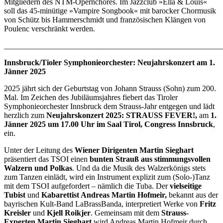
Mitgliedern des NTM-Opernchores. Im Jazzclub »Ella & Louis«
soll das 45-minütige »Vampire Songbook« mit barocker Chormusik
von Schütz bis Hammerschmidt und französischen Klängen von
Poulenc verschränkt werden.
_______________________________________________________
Innsbruck/Tioler Symphonieorchester: Neujahrskonzert am 1.
Jänner 2025
2025 jährt sich der Geburtstag von Johann Strauss (Sohn) zum 200.
Mal. Im Zeichen des Jubiläumsjahres fiebert das Tiroler
Symphonieorchester Innsbruck dem Strauss-Jahr entgegen und lädt
herzlich zum
Neujahrskonzert 2025: STRAUSS FEVER!,
am
1.
Jänner 2025 um 17.00 Uhr im Saal Tirol, Congress Innsbruck
,
ein.
Unter der Leitung des
Wiener Dirigenten Martin Sieghart
präsentiert das TSOI einen
bunten Strauß aus stimmungsvollen
Walzern und Polkas
. Und da die Musik des Walzerkönigs stets
zum Tanzen einlädt, wird ein Instrument explizit zum (Solo-)Tanz
mit dem TSOI aufgefordert – nämlich die Tuba. Der
vielseitige
Tubist
und
Kabarettist Andreas Martin Hofmeir,
bekannt aus der
bayrischen Kult-Band LaBrassBanda, interpretiert Werke von
Fritz
Kreisler
und
Kjell Roikjer
. Gemeinsam mit dem
Strauss-
Experten Martin Sieghart
wird Andreas Martin Hofmeir durch