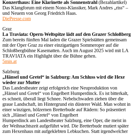
Konzerthaus: Eine Klarinette als Sonnenstrahl
(Bezahlartikel)
Das Klangforum mit einem Nono-Klassiker, Mark Andres „riss“ –
und Neuem von Georg Friedrich Haas.
DiePresse.com
Graz
La Traviata: Opern-Weltspitze lädt auf den Grazer Schloßberg
Zum bereits fünften Mal laden die Grazer Spielstätten gemeinsam
mit der Oper Graz zu einer einzigartigen Sommeroper auf die
Schloßbergbühne Kasematten. Auch im August 2025 wird mit LA
TRAVIATA ein Highlight über die Bühne gehen.
5min.at
Salzburg
„Hänsel und Gretel“ in Salzburg: Am Schluss wird die Hexe
wieder zur Mutter
Das Landestheater zeigt erfolgreich eine Neuproduktion von
„Hänsel und Gretel“ von Engelbert Humperdinck. Es ist bitterkalt,
es schneit, überall liegt Schnee. Nebelschwaden ziehen über die
graue Landschaft, im Hintergrund ein düsterer Wald. Man wohnt in
einer winzigen, hölzernen Bretterbude auf Rädern: So präsentiert
sich „Hänsel und Gretel“ von Engelbert
Humperdinck am Landestheater Salzburg, eine Oper, die meist in
der Weihnachtszeit aufgeführt wird. Die Bretterbude mutiert später
zum Hexenhaus mit aufgeklebten Lebkuchen. Statt irgendwelcher