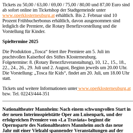
Tickets zu 50,00 / 63,00 / 69,00 / 75,00 / 80,00 und 87,00 Euro sind
ab sofort online im Ticketshop der Stadtgemeinde unter
www.operklosterneuburg.at
erhältlich. Bis 2. Februar sind 10
Prozent Frühbucherbonus erhältlich, davon ausgenommen sind
lediglich die Premiere, die Rotary Benefizvorstellung und die
Vorstellung für Kinder.
Spieltermine 2025
Die Produktion „Tosca“ feiert ihre Premiere am 5. Juli im
prachtvollen Kaiserhof des Stiftes Klosterneuburg.
Folgetermine: 8. (Rotary Benezfizveranstaltung), 10, 12., 15., 18.,
22., 24., 26., 29. Juli und 2. August, Beginn jeweils um 20.00 Uhr.
Die Vorstellung: „Tosca für Kids“, findet am 20. Juli, um 18.00 Uhr
statt.
Tickets und weitere Informationen unter
www.operklosterneuburg.at
bzw. Tel. 02243/444-351
_______________________________________________________
Nationaltheater Mannheim: Nach einem schwungvollen Start in
der neuen Interimsspielstätte Oper am Luisenpark, und der
erfolgreichen Premiere von »La Traviata« beginnt die
Opernsparte des Nationaltheaters Mannheim auch das neue
Jahr mit einer Vielzahl spannender Veranstaltungen auf der