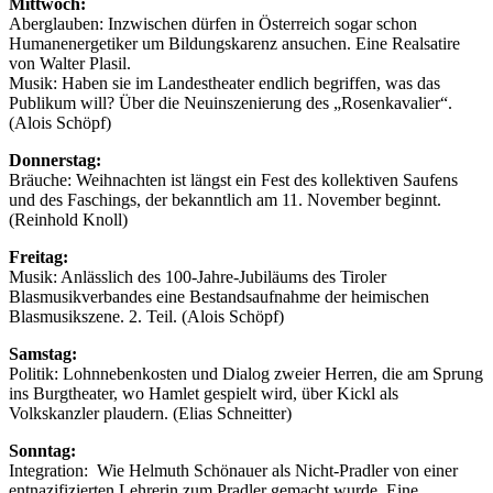
Mittwoch:
Aberglauben: Inzwischen dürfen in Österreich sogar schon
Humanenergetiker um Bildungskarenz ansuchen. Eine Realsatire
von Walter Plasil.
Musik: Haben sie im Landestheater endlich begriffen, was das
Publikum will? Über die Neuinszenierung des „Rosenkavalier“.
(Alois Schöpf)
Donnerstag:
Bräuche: Weihnachten ist längst ein Fest des kollektiven Saufens
und des Faschings, der bekanntlich am 11. November beginnt.
(Reinhold Knoll)
Freitag:
Musik: Anlässlich des 100-Jahre-Jubiläums des Tiroler
Blasmusikverbandes eine Bestandsaufnahme der heimischen
Blasmusikszene. 2. Teil. (Alois Schöpf)
Samstag:
Politik: Lohnnebenkosten und Dialog zweier Herren, die am Sprung
ins Burgtheater, wo Hamlet gespielt wird, über Kickl als
Volkskanzler plaudern. (Elias Schneitter)
Sonntag:
Integration: Wie Helmuth Schönauer als Nicht-Pradler von einer
entnazifizierten Lehrerin zum Pradler gemacht wurde. Eine