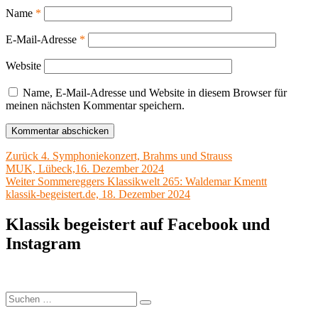
Name
*
E-Mail-Adresse
*
Website
Name, E-Mail-Adresse und Website in diesem Browser für
meinen nächsten Kommentar speichern.
Beitragsnavigation
Vorheriger
Zurück
4. Symphoniekonzert, Brahms und Strauss
Beitrag:
MUK, Lübeck,16. Dezember 2024
Nächster
Weiter
Sommereggers Klassikwelt 265: Waldemar Kmentt
Beitrag:
klassik-begeistert.de, 18. Dezember 2024
Klassik begeistert auf Facebook und
Instagram
Suchen
Suchen
nach: