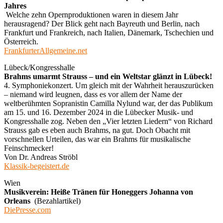
Jahres
Welche zehn Opernproduktionen waren in diesem Jahr
herausragend? Der Blick geht nach Bayreuth und Berlin, nach
Frankfurt und Frankreich, nach Italien, Dänemark, Tschechien und
Österreich.
FrankfurterAllgemeine.net
Lübeck/Kongresshalle
Brahms umarmt Strauss – und ein Weltstar glänzt in Lübeck!
4. Symphoniekonzert. Um gleich mit der Wahrheit herauszurücken
– niemand wird leugnen, dass es vor allem der Name der
weltberühmten Sopranistin Camilla Nylund war, der das Publikum
am 15. und 16. Dezember 2024 in die Lübecker Musik- und
Kongresshalle zog. Neben den „Vier letzten Liedern“ von Richard
Strauss gab es eben auch Brahms, na gut. Doch Obacht mit
vorschnellen Urteilen, das war ein Brahms für musikalische
Feinschmecker!
Von Dr. Andreas Ströbl
Klassik-begeistert.de
Wien
Musikverein: Heiße Tränen für Honeggers Johanna von
Orleans
(Bezahlartikel)
DiePresse.com