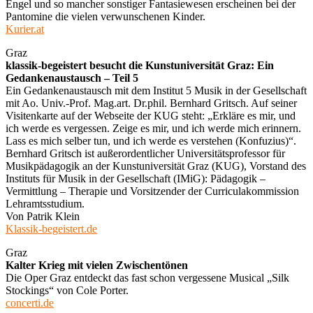
Engel und so mancher sonstiger Fantasiewesen erscheinen bei der
Pantomine die vielen verwunschenen Kinder.
Kurier.at
Graz
klassik-begeistert besucht die Kunstuniversität Graz: Ein
Gedankenaustausch – Teil 5
Ein Gedankenaustausch mit dem Institut 5 Musik in der Gesellschaft
mit Ao. Univ.-Prof. Mag.art. Dr.phil. Bernhard Gritsch. Auf seiner
Visitenkarte auf der Webseite der KUG steht: „Erkläre es mir, und
ich werde es vergessen. Zeige es mir, und ich werde mich erinnern.
Lass es mich selber tun, und ich werde es verstehen (Konfuzius)“.
Bernhard Gritsch ist außerordentlicher Universitätsprofessor für
Musikpädagogik an der Kunstuniversität Graz (KUG), Vorstand des
Instituts für Musik in der Gesellschaft (IMiG): Pädagogik –
Vermittlung – Therapie und Vorsitzender der Curriculakommission
Lehramtsstudium.
Von Patrik Klein
Klassik-begeistert.de
Graz
Kalter Krieg mit vielen Zwischentönen
Die Oper Graz entdeckt das fast schon vergessene Musical „Silk
Stockings“ von Cole Porter.
concerti.de