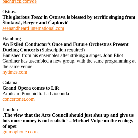
bachtrack.com/de
Ostrava
This glorious
Tosca
in Ostrava is blessed by terrific singing from
Šimková, Berger and Čapkovič
seenandheard-international.com
Hamburg
An Exiled Conductor’s Once and Future Orchestras Present
Dueling Concerts
(Subscription required)
Banished from his ensembles after striking a singer, John Eliot
Gardiner has assembled a new group, with the same programming at
the same venue.
nytimes.com
Catania
Grand Opera comes to Life
Amilcare Ponchielli: La Gioconda
concertonet.com
London
‚
The view that the Arts Council should just shut up and give us
lots more money is not realistic‘ – Michael Volpe on the ecology
of oper
gramophone.co.uk