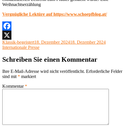
Weihnachtserzählung
Vergnügliche Lektüre auf https://www.schoepfblog.at/
Facebook
Autor
Veröffentlicht
Kategorien
Klassik-begeistert
18. Dezember 2024
18. Dezember 2024
X
am
Internationale Presse
Schreiben Sie einen Kommentar
Ihre E-Mail-Adresse wird nicht veröffentlicht.
Erforderliche Felder
sind mit
*
markiert
Kommentar
*