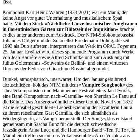
lässt.
Komponist Karl-Heinz Wahren (1933-2021) war ein Mann, der
keine Angst vor guter Unterhaltung und musikalischem Spaß
hatte. Mit dem Stück
»Nächtliche Tänze toscanischer Jungfrauen
in florentinischen Gärten zur Blütezeit der Inquisition«
brachte
er dies unter anderem zum Ausdruck. Der NTM-Solokontrabassist
Johannes Dölger und der Solocellist Friedemann Döling, die seit
1993 als Duo auftreten, interpretieren das Werk im OPAL Foyer am
25. Januar. Ergänzt wird dieses spannende Programm durch Werke
von Jean Barrière sowie Alfred Schnittke und zum Ausklang mit
Julius Goltermanns »Souvenirs de Bellini« und einem virtuosen
Duo aus der Feder von Gioachino Rossini abgerundet.
Dunkel, atmosphärisch, unerwartet: Um den Januar gebührend
abzuschließen, holt das NTM mit dem
»Vampire Songbook«
des
Theaterkomponisten und Mannheimer Festivalleiters Jan Dvořák,
eine Band-Komposition nach »Carmilla« von Sheridan Le Fanu auf
die Bühne. Das Außergewöhnliche dieser Gothic Novel von 1872
ist die sensibel geschilderte Liebesbeziehung der Erzählerin Laura
zu ihrem rätselhaften Gast Carmilla, die sich allmählich als
Wiedergängerin, als Vampir herausstellt. Der Songzyklus entstand
gemeinsam mit Sascha Bunz für die deutsch-schwedische
Jazzsängerin Anna Luca und die Hamburger Band »Ten Ta To«. In
Mannheim treffen sie auf das Vokalensemble »Arco Vocale« aus