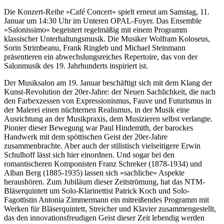
Die Konzert-Reihe »Café Concert« spielt erneut am Samstag, 11.
Januar um 14:30 Uhr im Unteren OPAL-Foyer. Das Ensemble
»Salonissimo« begeistert regelmäßig mit einem Programm
klassischer Unterhaltungsmusik. Die Musiker Wolfram Koloseus,
Sorin Strimbeanu, Frank Ringleb und Michael Steinmann
präsentieren ein abwechslungsreiches Repertoire, das von der
Salonmusik des 19. Jahrhunderts inspiriert ist.
Der Musiksalon am 19. Januar beschäftigt sich mit dem Klang der
Kunst-Revolution der 20er-Jahre: der Neuen Sachlichkeit, die nach
den Farbexzessen von Expressionismus, Fauve und Futurismus in
der Malerei einen nüchternen Realismus, in der Musik eine
Ausrichtung an der Musikpraxis, dem Musizieren selbst verlangte.
Pionier dieser Bewegung war Paul Hindemith, der barockes
Handwerk mit dem spöttischen Geist der 20er-Jahre
zusammenbrachte. Aber auch der stilistisch vielseitigere Erwin
Schulhoff lässt sich hier einordnen. Und sogar bei den
romantischeren Komponisten Franz Schreker (1878-1934) und
Alban Berg (1885-1935) lassen sich »sachliche« Aspekte
heraushören. Zum Jubiläum dieser Zeitströmung, hat das NTM-
Bläserquintett um Solo-Klarinettist Patrick Koch und Solo-
Fagottistin Antonia Zimmermann ein mitreißendes Programm mit
Werken für Bläserquintett, Streicher und Klavier zusammengestellt,
das den innovationsfreudigen Geist dieser Zeit lebendig werden