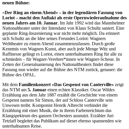
neuen Bühne:
»
Der Ring an einem Abend« – in der legendären Fassung von
Loriot – macht den Auftakt als erste Opernwiederaufnahme des
neuen Jahres am 10. Januar
. Im Jahr 1992 wird das Mannheimer
Nationaltheater unter der Intendanz von Klaus Schultz saniert. Eine
geplante Ring-Inszenierung war nicht mehr möglich. Da erinnert
sich Schultz an die Idee seines Freundes Loriot: Wagners
Welttheater zu einem Abend zusammenzufassen. Durch große
Kenntnis von Wagners Kunst, aber auch jede Menge Witz und
Raffinesse gelingt es Loriot, einen unterhaltsamen Ring für alle zu
schmieden – für Wagner-Verehrer*innen wie Wagner-Scheue. In
Zeiten der Generalsanierung des Nationaltheaters findet diese
Fassung nun wieder auf die Bühne des NTM zurück, genauer: die
Bühne des OPAL.
Mit dem
Familienkonzert »Das Gespenst von Canterville«
zeigt
das NTM am
5. Januar
einen echten Klassiker. Oscar Wildes
Erzählung aus dem Jahr 1887 erzählt die Geschichte von einem
Gespenst namens Sir Simon, der auf Schloss Canterville sein
Unwesen treibt. Komponist Henrik Albrecht verbindet die
Erzählung mit einer Musik, die in ihrem Farbenreichtum das
Klangspektrum des ganzen Orchesters ausnutzt. Erzähler Juri
Tetzlaff begleitet das Publikum auf dieser ebenso spannenden wie
unterhaltsamen Reise.