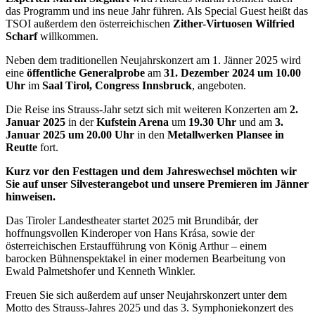
das Programm und ins neue Jahr führen. Als Special Guest heißt das
TSOI außerdem den österreichischen
Zither-Virtuosen Wilfried
Scharf
willkommen.
Neben dem traditionellen Neujahrskonzert am 1. Jänner 2025 wird
eine
öffentliche Generalprobe
am
31. Dezember 2024 um 10.00
Uhr
im
Saal Tirol, Congress Innsbruck
, angeboten.
Die Reise ins Strauss-Jahr setzt sich mit weiteren Konzerten am
2.
Januar 2025
in der
Kufstein Arena
um
19.30 Uhr
und am
3.
Januar 2025 um 20.00 Uhr
in den
Metallwerken Plansee in
Reutte
fort.
Kurz vor den Festtagen und dem Jahreswechsel möchten wir
Sie auf unser Silvesterangebot und unsere Premieren im Jänner
hinweisen.
Das Tiroler Landestheater startet 2025 mit Brundibár, der
hoffnungsvollen Kinderoper von Hans Krása, sowie der
österreichischen Erstaufführung von König Arthur – einem
barocken Bühnenspektakel in einer modernen Bearbeitung von
Ewald Palmetshofer und Kenneth Winkler.
Freuen Sie sich außerdem auf unser Neujahrskonzert unter dem
Motto des Strauss-Jahres 2025 und das 3. Symphoniekonzert des