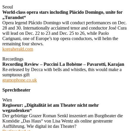
Seoul
World-class opera stars including Plácido Domingo, unite for
„Turandot“
Opera legend Plácido Domingo will conduct performances on Dec.
28 and 30. Internationally acclaimed tenor and conductor José Cura
will lead on Dec. 22 to 23 and Dec. 25 to 26, while Paolo
Carignani, one of Europe’s top opera conductors, will helm the
remaining four shows.
koreaherald.com
Recordings
Recording Review – Puccini La Bohème – Pavarotti, Karajan
Re-released by Decca with bells and whistles, this would make a
sumptuous gift
gramophone.co.uk
Sprechtheater
Wien
Regisseur: „Digitalität ist am Theater nicht mehr
wegzudenken“
Der gebürtige Grazer Roman Senkl inszeniert am Burgtheater die
Komödie „Das Haus“ von Lisa Wentz als online gestreamte
Aufführung. Wie digital ist das Theater?