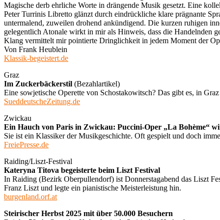
Magische derb ehrliche Worte in drängende Musik gesetzt. Eine kolle
Peter Turrinis Libretto glänzt durch eindrückliche klare prägnante 
untermalend, zuweilen drohend ankündigend. Die kurzen ruhigen inn
gelegentlich Atonale wirkt in mir als Hinweis, dass die Handelnden g
Klang vermittelt mir pointierte Dringlichkeit in jedem Moment der Op
Von Frank Heublein
Klassik-begeistert.de
Graz
Im Zuckerbäckerstil
(Bezahlartikel)
Eine sowjetische Operette von Schostakowitsch? Das gibt es, in Graz
SueddeutscheZeitung.de
Zwickau
Ein Hauch von Paris in Zwickau: Puccini-Oper „La Bohème“ w
Sie ist ein Klassiker der Musikgeschichte. Oft gespielt und doch imm
FreiePresse.de
Raiding/Liszt-Festival
Kateryna Titova begeisterte beim Liszt Festival
In Raiding (Bezirk Oberpullendorf) ist Donnerstagabend das Liszt Fe
Franz Liszt und legte ein pianistische Meisterleistung hin.
burgenland.orf.at
Steirischer Herbst 2025 mit über 50.000 Besuchern