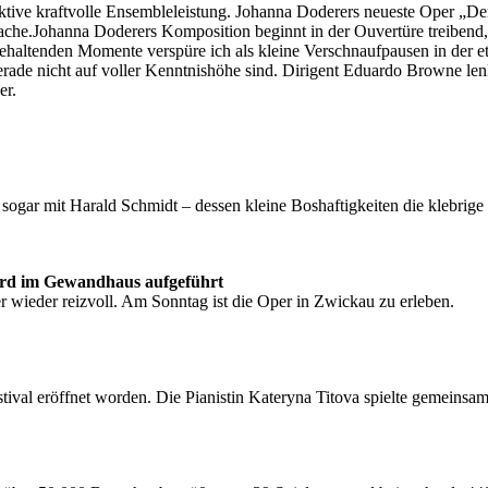
ktive kraftvolle Ensembleleistung. Johanna Doderers neueste Oper „Der
Sprache.Johanna Doderers Komposition beginnt in der Ouvertüre treiben
ehaltenden Momente verspüre ich als kleine Verschnaufpausen in der 
erade nicht auf voller Kenntnishöhe sind. Dirigent Eduardo Browne lenk
er.
 sogar mit Harald Schmidt – dessen kleine Boshaftigkeiten die klebri
ird im Gewandhaus aufgeführt
er wieder reizvoll. Am Sonntag ist die Oper in Zwickau zu erleben.
stival eröffnet worden. Die Pianistin Kateryna Titova spielte gemein