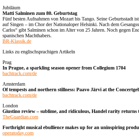
Jubiläum
Matti Salminen zum 80. Geburtstag
Fünf besten Aufnahmen von Mozart bis Tango. Seine Geburtsstadt ist d
auf Singen – im Chor der Nationaloper Helsinki. Nach dem Gesangsst
Carlos“ gibt Salminen schon im Alter von 25 Jahren. Noch gegen Ende
spanischen Machthabers.
BR-Klassik.de
Links zu englischsprachigen Artikeln
Prag
In Prague, a sparkling season opener from Collegium 1704
bachtrack.com/de
Amsterdam
Of tempests and northern stillness: Paavo Järvi at the Concertg
bachtrack.com/de
London
Giustino review – sublime, and ridiculous, Handel rarity return
TheGuardian.com
Forthright musical ebullience makes up for an uninspiring produ
operatoday.com