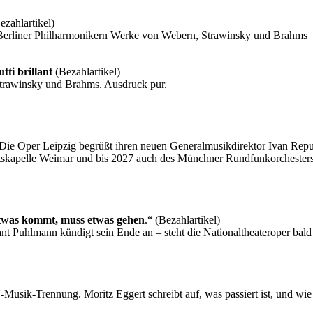
ezahlartikel)
den Berliner Philharmonikern Werke von Webern, Strawinsky und Brahms
tti brillant
(Bezahlartikel)
 Strawinsky und Brahms. Ausdruck pur.
 Die Oper Leipzig begrüßt ihren neuen Generalmusikdirektor Ivan Repuš
taatskapelle Weimar und bis 2027 auch des Münchner Rundfunkorchesters
twas kommt, muss etwas gehen
.“ (Bezahlartikel)
t Puhlmann kündigt sein Ende an – steht die Nationaltheateroper ba
sik-Trennung. Moritz Eggert schreibt auf, was passiert ist, und wie 