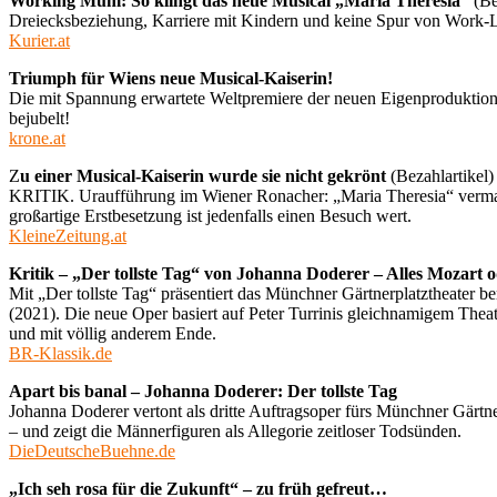
Working Mum: So klingt das neue Musical „Maria Theresia“
(Be
Dreiecksbeziehung, Karriere mit Kindern und keine Spur von Work-Lif
Kurier.at
Triumph für Wiens neue Musical-Kaiserin!
Die mit Spannung erwartete Weltpremiere der neuen Eigenproduktio
bejubelt!
krone.at
Z
u einer Musical-Kaiserin wurde sie nicht gekrönt
(Bezahlartikel)
KRITIK. Uraufführung im Wiener Ronacher: „Maria Theresia“ vermag a
großartige Erstbesetzung ist jedenfalls einen Besuch wert.
KleineZeitung.at
Kritik – „Der tollste Tag“ von Johanna Doderer – Alles Mozart 
Mit „Der tollste Tag“ präsentiert das Münchner Gärtnerplatztheater b
(2021). Die neue Oper basiert auf Peter Turrinis gleichnamigem Thea
und mit völlig anderem Ende.
BR-Klassik.de
Apart bis banal – Johanna Doderer: Der tollste Tag
Johanna Doderer vertont als dritte Auftragsoper fürs Münchner Gärtn
– und zeigt die Männerfiguren als Allegorie zeitloser Todsünden.
DieDeutscheBuehne.de
„Ich seh rosa für die Zukunft“ – zu früh gefreut…