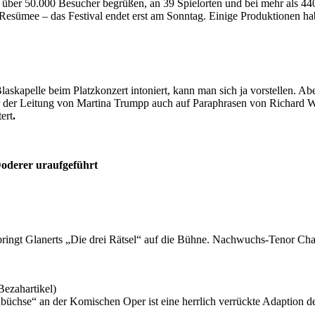
an über 50.000 Besucher begrüßen, an 39 Spielorten und bei mehr als 44
n Resümee – das Festival endet erst am Sonntag. Einige Produktionen 
apelle beim Platzkonzert intoniert, kann man sich ja vorstellen. Aber
 der Leitung von Martina Trumpp auch auf Paraphrasen von Richard Wag
ert
.
Doderer uraufgeführt
ngt Glanerts „Die drei Rätsel“ auf die Bühne. Nachwuchs-Tenor Chanc
Bezahartikel)
üchse“ an der Komischen Oper ist eine herrlich verrückte Adaption d