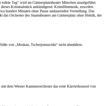
 tollste Tag“ wird im Gärtnerplatztheater München uraufgeführt.
d, dieses Kriminalstück ankündigend. Krimifilmmusik, zuweilen
etwa hundert Minuten ohne Pause andauernden Vorstellung. Das
t das Orchester des Staatstheaters am Gärtnerplatz ohne Hektik, der
ge Süße von „Moskau, Tscherjomuschki“ nicht abmildern.
sam mit dem Wiener Kammerorchester das erste Klavierkonzert von