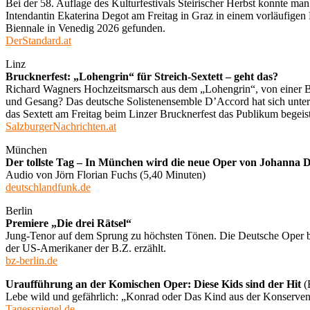
Bei der 58. Auflage des Kulturfestivals Steirischer Herbst konnte m
Intendantin Ekaterina Degot am Freitag in Graz in einem vorläufige
Biennale in Venedig 2026 gefunden.
DerStandard.at
Linz
Brucknerfest: „Lohengrin“ für Streich-Sextett – geht das?
Richard Wagners Hochzeitsmarsch aus dem „Lohengrin“, von einer Blask
und Gesang? Das deutsche Solistenensemble D’Accord hat sich unter
das Sextett am Freitag beim Linzer Brucknerfest das Publikum begeist
SalzburgerNachrichten.at
München
Der tollste Tag – In München wird die neue Oper von Johanna 
Audio von Jörn Florian Fuchs (5,40 Minuten)
deutschlandfunk.de
Berlin
Premiere „Die drei Rätsel“
Jung-Tenor auf dem Sprung zu höchsten Tönen. Die Deutsche Oper bri
der US-Amerikaner der B.Z. erzählt.
bz-berlin.de
Uraufführung an der Komischen Oper: Diese Kids sind der Hit
(
Lebe wild und gefährlich: „Konrad oder Das Kind aus der Konservenb
Tagesspiegel.de