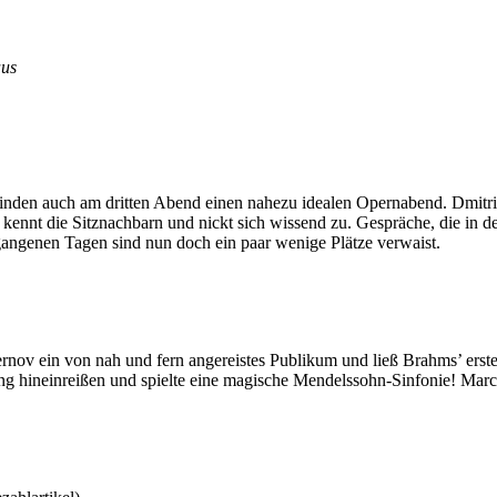
aus
n Linden auch am dritten Abend einen nahezu idealen Opernabend. Dmit
kennt die Sitznachbarn und nickt sich wissend zu. Gespräche, die in 
egangenen Tagen sind nun doch ein paar wenige Plätze verwaist.
rnov ein von nah und fern angereistes Publikum und ließ Brahms’ erste
 hineinreißen und spielte eine magische Mendelssohn-Sinfonie! Marco