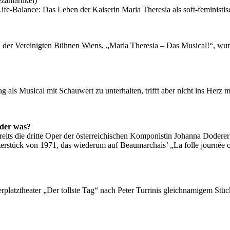
zahlartikel)
e-Balance: Das Leben der Kaiserin Maria Theresia als soft-feministis
n der Vereinigten Bühnen Wiens, „Maria Theresia – Das Musical!“, w
ls Musical mit Schauwert zu unterhalten, trifft aber nicht ins Herz 
oder was?
ereits die dritte Oper der österreichischen Komponistin Johanna Dodere
terstück von 1971, das wiederum auf Beaumarchais’ „La folle journée 
erplatztheater „Der tollste Tag“ nach Peter Turrinis gleichnamigem Stü