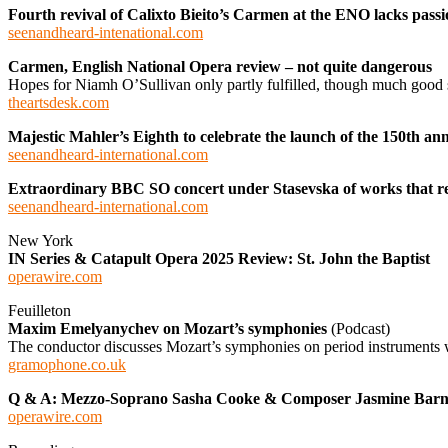
Fourth revival of Calixto Bieito’s Carmen at the ENO lacks passi
seenandheard-intenational.com
Carmen, English National Opera review – not quite dangerous
Hopes for Niamh O’Sullivan only partly fulfilled, though much good 
theartsdesk.com
Majestic Mahler’s Eighth to celebrate the launch of the 150th an
seenandheard-international.com
Extraordinary BBC SO concert under Stasevska of works that re
seenandheard-international.com
New York
IN Series & Catapult Opera 2025 Review: St. John the Baptist
operawire.com
Feuilleton
Maxim Emelyanychev on Mozart’s symphonies
(Podcast)
The conductor discusses Mozart’s symphonies on period instruments 
gramophone.co.uk
Q & A: Mezzo-Soprano Sasha Cooke & Composer Jasmine Barnes
operawire.com