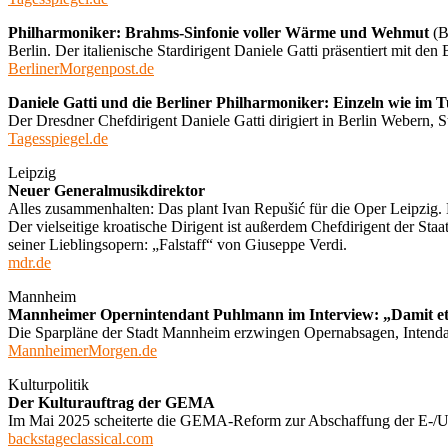
Philharmoniker: Brahms-Sinfonie voller Wärme und Wehmut
(B
Berlin. Der italienische Stardirigent Daniele Gatti präsentiert mit 
BerlinerMorgenpost.de
Daniele Gatti und die Berliner Philharmoniker: Einzeln wie im Tu
Der Dresdner Chefdirigent Daniele Gatti dirigiert in Berlin Webern,
Tagesspiegel.de
Leipzig
Neuer Generalmusikdirektor
Alles zusammenhalten: Das plant Ivan Repušić für die Oper Leipzig.
Der vielseitige kroatische Dirigent ist außerdem Chefdirigent der S
seiner Lieblingsopern: „Falstaff“ von Giuseppe Verdi.
mdr.de
Mannheim
Mannheimer Opernintendant Puhlmann im Interview: „Damit e
Die Sparpläne der Stadt Mannheim erzwingen Opernabsagen, Intendan
MannheimerMorgen.de
Kulturpolitik
Der Kulturauftrag der GEMA
Im Mai 2025 scheiterte die GEMA-Reform zur Abschaffung der E-/U-Mu
backstageclassical.com