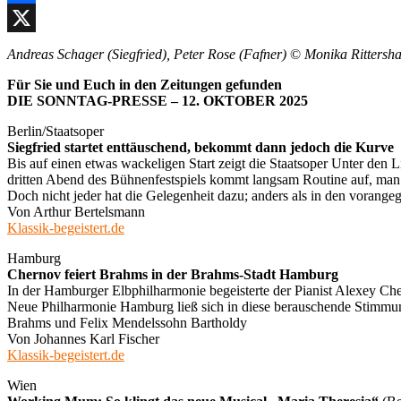
Facebook
X
Andreas Schager (Siegfried), Peter Rose (Fafner)
©
Monika Rittersh
Für Sie und Euch in den Zeitungen gefunden
DIE SONNTAG-PRESSE –
12. OKTOBER 2025
Berlin/Staatsoper
Siegfried startet enttäuschend, bekommt dann jedoch die Kurve
Bis auf einen etwas wackeligen Start zeigt die Staatsoper Unter de
dritten Abend des Bühnenfestspiels kommt langsam Routine auf, man 
Doch nicht jeder hat die Gelegenheit dazu; anders als in den vorang
Von Arthur Bertelsmann
Klassik-begeistert.de
Hamburg
Chernov feiert Brahms in der Brahms-Stadt Hamburg
In der Hamburger Elbphilharmonie begeisterte der Pianist Alexey Che
Neue Philharmonie Hamburg ließ sich in diese berauschende Stimmung
Brahms und Felix Mendelssohn Bartholdy
Von Johannes Karl Fischer
Klassik-begeistert.de
Wien