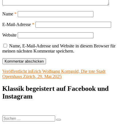
Name
*
E-Mail-Adresse
*
Website
Name, E-Mail-Adresse und Website in diesem Browser für
meinen nächsten Kommentar speichern.
Beitragsnavigation
Veröffentlicht in
Erich Wolfgang Korngold, Die tote Stadt
Opernhaus Zürich, 29. Mai 2025
Klassik begeistert auf Facebook und
Instagram
Suchen
Suchen
nach: