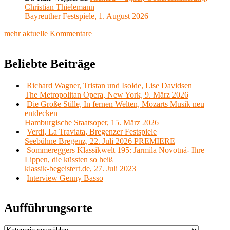
Christian Thielemann
Bayreuther Festspiele, 1. August 2026
mehr aktuelle Kommentare
Beliebte Beiträge
Richard Wagner, Tristan und Isolde, Lise Davidsen
The Metropolitan Opera, New York, 9. März 2026
Die Große Stille, In fernen Welten, Mozarts Musik neu
entdecken
Hamburgische Staatsoper, 15. März 2026
Verdi, La Traviata, Bregenzer Festspiele
Seebühne Bregenz, 22. Juli 2026 PREMIERE
Sommereggers Klassikwelt 195: Jarmila Novotná- Ihre
Lippen, die küssten so heiß
klassik-begeistert.de, 27. Juli 2023
Interview Genny Basso
Aufführungsorte
Aufführungsorte