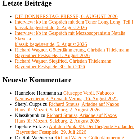
Letzte Beiträge
DIE DONNERSTAG-PRESSE, 6. AUGUST 2026
Interview: kb im Gespräch mit dem Tenor Long Long, Teil I
klassik-begeistert.de, 6. August 2026
Interview: kb im Gespräch mit Mezzosopranistin Natalia
Skrycka
klassik-begeistert.de, 5. August 2026
Richard Wagner, Götterdämmerung, Christian Thielemann
Bayreuther Festspiele, 1. August 2026
Richard Wagner, Siegfried, Christian Thielemann
Bayreuther Festspiele, 30. Juli 2026
Neueste Kommentare
Hannelore Hartmann
zu
Giuseppe Verdi, Nabucco
Neuinszenierung, Arena di Verona, 16. August 2025
Sheryl Cupps
zu
Richard Strauss, Ariadne auf Naxos
Haus für Mozart, Salzburg, 2. August 2026
Klassikpunk
zu
Richard Strauss, Ariadne auf Naxos
Haus für Mozart, Salzburg, 2. August 2026
Ingelore Holz
zu
Auf den Punkt 99: Der fliegende Holländer
Bayreuther Festspiele, 29. Juli 2026
Dr. Ralf Wegner
zu
Richard Wagner, Götterdämmerung,