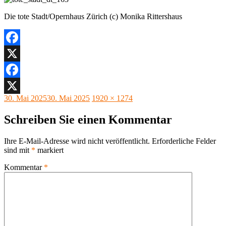
Die tote Stadt/Opernhaus Zürich (c) Monika Rittershaus
Facebook
X
Facebook
Veröffentlicht
Originalgröße
30. Mai 2025
30. Mai 2025
1920 × 1274
X
am
Schreiben Sie einen Kommentar
Ihre E-Mail-Adresse wird nicht veröffentlicht.
Erforderliche Felder
sind mit
*
markiert
Kommentar
*