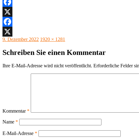
Facebook
X
Facebook
Veröffentlicht
Originalgröße
9. Dezember 2022
1920 × 1281
X
am
Schreiben Sie einen Kommentar
Ihre E-Mail-Adresse wird nicht veröffentlicht.
Erforderliche Felder si
Kommentar
*
Name
*
E-Mail-Adresse
*