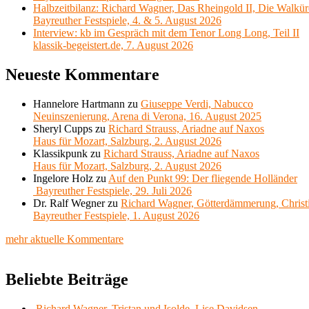
Halbzeitbilanz: Richard Wagner, Das Rheingold II, Die Walkür
Bayreuther Festspiele, 4. & 5. August 2026
Interview: kb im Gespräch mit dem Tenor Long Long, Teil II
klassik-begeistert.de, 7. August 2026
Neueste Kommentare
Hannelore Hartmann
zu
Giuseppe Verdi, Nabucco
Neuinszenierung, Arena di Verona, 16. August 2025
Sheryl Cupps
zu
Richard Strauss, Ariadne auf Naxos
Haus für Mozart, Salzburg, 2. August 2026
Klassikpunk
zu
Richard Strauss, Ariadne auf Naxos
Haus für Mozart, Salzburg, 2. August 2026
Ingelore Holz
zu
Auf den Punkt 99: Der fliegende Holländer
Bayreuther Festspiele, 29. Juli 2026
Dr. Ralf Wegner
zu
Richard Wagner, Götterdämmerung, Christ
Bayreuther Festspiele, 1. August 2026
mehr aktuelle Kommentare
Beliebte Beiträge
Richard Wagner, Tristan und Isolde, Lise Davidsen