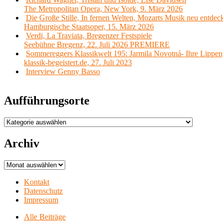
The Metropolitan Opera, New York, 9. März 2026
Die Große Stille, In fernen Welten, Mozarts Musik neu entdec
Hamburgische Staatsoper, 15. März 2026
Verdi, La Traviata, Bregenzer Festspiele
Seebühne Bregenz, 22. Juli 2026 PREMIERE
Sommereggers Klassikwelt 195: Jarmila Novotná- Ihre Lippen,
klassik-begeistert.de, 27. Juli 2023
Interview Genny Basso
Aufführungsorte
Aufführungsorte
Archiv
Archiv
Kontakt
Datenschutz
Impressum
Alle Beiträge