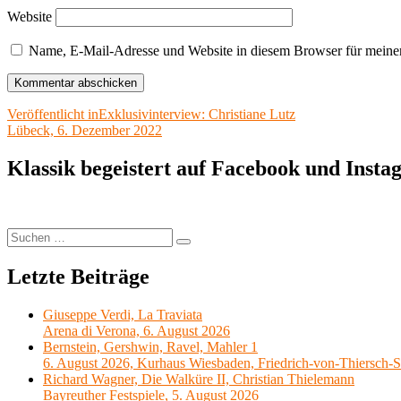
Website
Name, E-Mail-Adresse und Website in diesem Browser für meine
Beitragsnavigation
Veröffentlicht in
Exklusivinterview: Christiane Lutz
Lübeck, 6. Dezember 2022
Klassik begeistert auf Facebook und Inst
Suchen
Suchen
nach:
Letzte Beiträge
Giuseppe Verdi, La Traviata
Arena di Verona, 6. August 2026
Bernstein, Gershwin, Ravel, Mahler 1
6. August 2026, Kurhaus Wiesbaden, Friedrich-von-Thiersch-S
Richard Wagner, Die Walküre II, Christian Thielemann
Bayreuther Festspiele, 5. August 2026