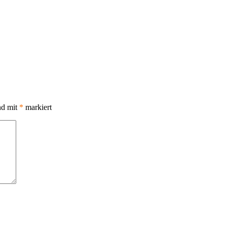
nd mit
*
markiert