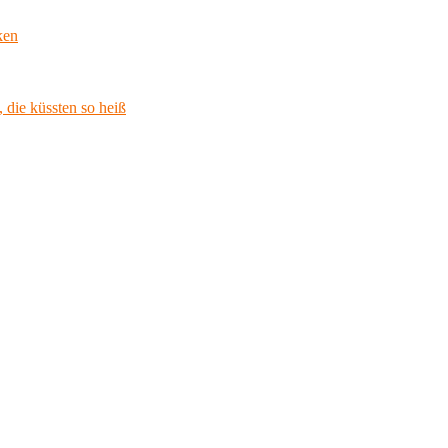
ken
 die küssten so heiß