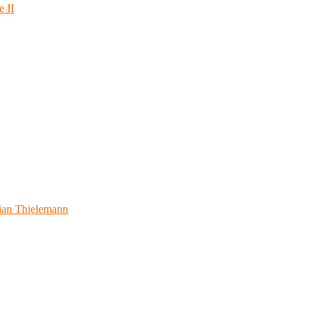
e II
ian Thielemann