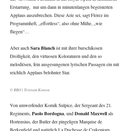
Erstarrung, nur um dann in minutenlangen begeisterten
Applaus auszubrechen. Diese Arie sei, sagt Flórez im
Programmheft, „effortless“, also ohne Mühe, „wie
fliegen“…
Sara Blanch
Aber auch
ist mit ihrer burschikosen
Drolligkeit, den virtuosen Koloraturen und den so
melodiösen, fein ausgesungenen lyrischen Passagen ein mit
reichlich Applaus belohnter Star.
© RBO | Tristram Kenton
Von umwerfender Komik Sulpice, der Sergeant des 21.
Paolo Bordogna
Donald Maxwell
Regiments,
, und
als
Hortensius, der Butler der pingeligen Marquise de
Berkenfield und natürlich La Duchesse de Crakentorp,