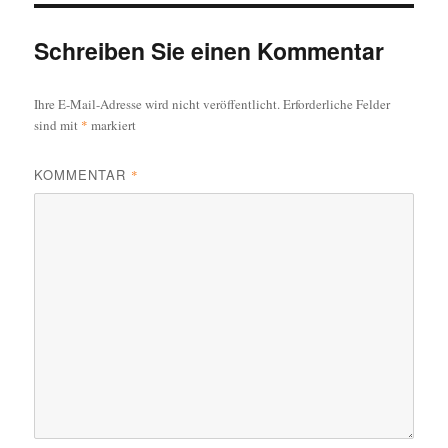
o
Schreiben Sie einen Kommentar
o
k
Ihre E-Mail-Adresse wird nicht veröffentlicht.
Erforderliche Felder
sind mit
*
markiert
KOMMENTAR
*