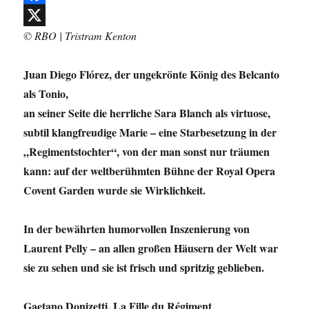
F
© RBO | Tristram Kenton
a
X
c
Juan Diego Flórez, der ungekrönte König des Belcanto
e
als Tonio,
b
an seiner Seite die herrliche Sara Blanch als virtuose,
o
subtil klangfreudige Marie – eine Starbesetzung in der
o
„Regimentstochter“, von der man sonst nur träumen
k
kann: auf der weltberühmten Bühne der Royal Opera
Covent Garden wurde sie Wirklichkeit.
In der bewährten humorvollen Inszenierung von
Laurent Pelly – an allen großen Häusern der Welt war
sie zu sehen und sie ist frisch und spritzig geblieben.
Gaetano Donizetti, La Fille du Régiment