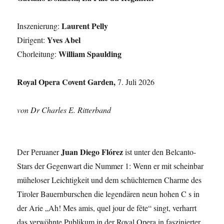
Laurent Pelly
Inszenierung:
Yves Abel
Dirigent:
William Spaulding
Chorleitung:
Royal Opera Covent Garden,
7. Juli 2026
von Dr Charles E. Ritterband
Juan Diego Flórez
Der Peruaner
ist unter den Belcanto-
Stars der Gegenwart die Nummer 1: Wenn er mit scheinbar
müheloser Leichtigkeit und dem schüchternen Charme des
Tiroler Bauernburschen die legendären neun hohen C s in
der Arie „Ah! Mes amis, quel jour de fête“ singt, verharrt
das verwöhnte Publikum in der Royal Opera in faszinierter