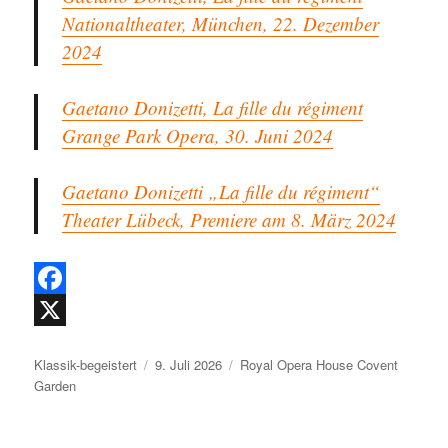
Nationaltheater, München, 22. Dezember
2024
Gaetano Donizetti, La fille du régiment
Grange Park Opera, 30. Juni 2024
Gaetano Donizetti „La fille du régiment“
Theater Lübeck, Premiere am 8. März 2024
F
a
X
Autor
Veröffentlicht
Kategorien
Klassik-begeistert
9. Juli 2026
Royal Opera House Covent
c
am
Garden
e
b