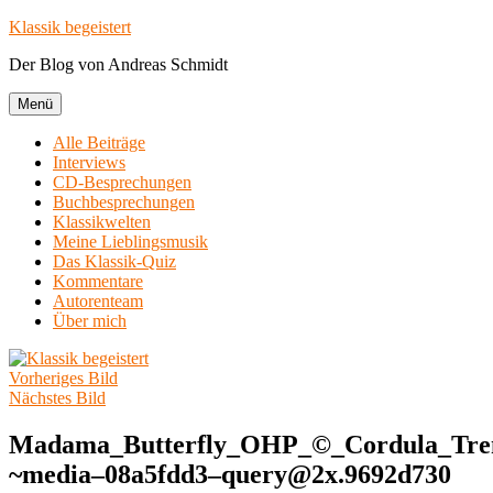
Zum
Klassik begeistert
Inhalt
Der Blog von Andreas Schmidt
springen
Menü
Alle Beiträge
Interviews
CD-Besprechungen
Buchbesprechungen
Klassikwelten
Meine Lieblingsmusik
Das Klassik-Quiz
Kommentare
Autorenteam
Über mich
Vorheriges Bild
Nächstes Bild
Madama_Butterfly_OHP_©_Cordula_Tr
~media–08a5fdd3–query@2x.9692d730