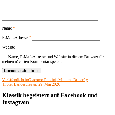
Name
*
E-Mail-Adresse
*
Website
Name, E-Mail-Adresse und Website in diesem Browser für
meinen nächsten Kommentar speichern.
Beitragsnavigation
Veröffentlicht in
Giacomo Puccini, Madama Butterfly
Tiroler Landestheater, 29. Mai 2026
Klassik begeistert auf Facebook und
Instagram