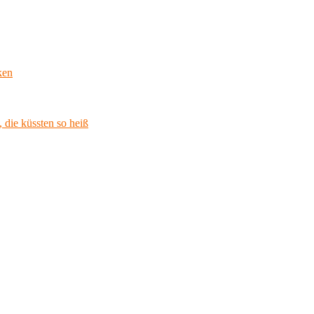
ken
 die küssten so heiß