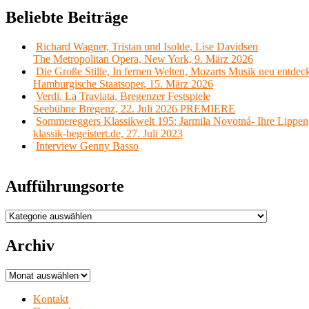
Beliebte Beiträge
Richard Wagner, Tristan und Isolde, Lise Davidsen
The Metropolitan Opera, New York, 9. März 2026
Die Große Stille, In fernen Welten, Mozarts Musik neu entdec
Hamburgische Staatsoper, 15. März 2026
Verdi, La Traviata, Bregenzer Festspiele
Seebühne Bregenz, 22. Juli 2026 PREMIERE
Sommereggers Klassikwelt 195: Jarmila Novotná- Ihre Lippen,
klassik-begeistert.de, 27. Juli 2023
Interview Genny Basso
Aufführungsorte
Aufführungsorte
Archiv
Archiv
Kontakt