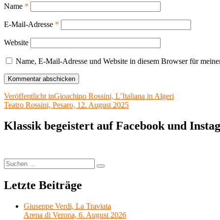
Name
*
E-Mail-Adresse
*
Website
Name, E-Mail-Adresse und Website in diesem Browser für meine
Beitragsnavigation
Veröffentlicht in
Gioachino Rossini, L’Italiana in Algeri
Teatro Rossini, Pesaro, 12. August 2025
Klassik begeistert auf Facebook und Inst
Suchen
Suchen
nach:
Letzte Beiträge
Giuseppe Verdi, La Traviata
Arena di Verona, 6. August 2026