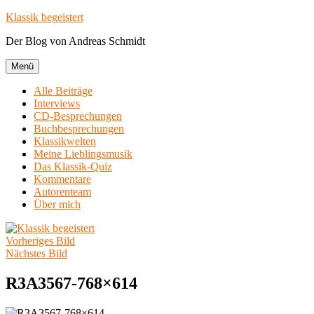
Zum
Klassik begeistert
Inhalt
Der Blog von Andreas Schmidt
springen
Menü
Alle Beiträge
Interviews
CD-Besprechungen
Buchbesprechungen
Klassikwelten
Meine Lieblingsmusik
Das Klassik-Quiz
Kommentare
Autorenteam
Über mich
Vorheriges Bild
Nächstes Bild
R3A3567-768×614