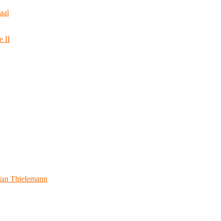
aal
e II
ian Thielemann