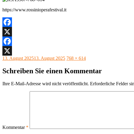
https://www.rossinioperafestival.it
Facebook
X
Facebook
Veröffentlicht
Originalgröße
13. August 2025
13. August 2025
768 × 614
X
am
Schreiben Sie einen Kommentar
Ihre E-Mail-Adresse wird nicht veröffentlicht.
Erforderliche Felder si
Kommentar
*