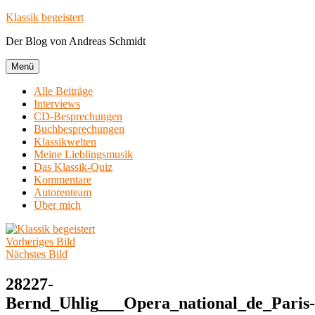
Zum
Klassik begeistert
Inhalt
Der Blog von Andreas Schmidt
springen
Menü
Alle Beiträge
Interviews
CD-Besprechungen
Buchbesprechungen
Klassikwelten
Meine Lieblingsmusik
Das Klassik-Quiz
Kommentare
Autorenteam
Über mich
Vorheriges Bild
Nächstes Bild
28227-
Bernd_Uhlig___Opera_national_de_Paris-