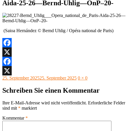
Aida-25-26—Bernd-Uhlig—OnP–20-
(Saioa Hernández © Bernd Uhlig / Opéra national de Paris)
Facebook
X
Facebook
Veröffentlicht
Originalgröße
25. September 2025
25. September 2025
0 × 0
X
am
Schreiben Sie einen Kommentar
Ihre E-Mail-Adresse wird nicht veröffentlicht.
Erforderliche Felder
sind mit
*
markiert
Kommentar
*