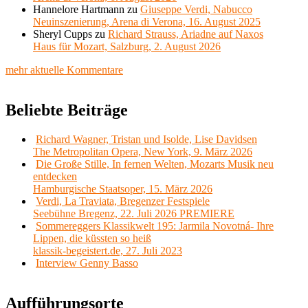
Hannelore Hartmann
zu
Giuseppe Verdi, Nabucco
Neuinszenierung, Arena di Verona, 16. August 2025
Sheryl Cupps
zu
Richard Strauss, Ariadne auf Naxos
Haus für Mozart, Salzburg, 2. August 2026
mehr aktuelle Kommentare
Beliebte Beiträge
Richard Wagner, Tristan und Isolde, Lise Davidsen
The Metropolitan Opera, New York, 9. März 2026
Die Große Stille, In fernen Welten, Mozarts Musik neu
entdecken
Hamburgische Staatsoper, 15. März 2026
Verdi, La Traviata, Bregenzer Festspiele
Seebühne Bregenz, 22. Juli 2026 PREMIERE
Sommereggers Klassikwelt 195: Jarmila Novotná- Ihre
Lippen, die küssten so heiß
klassik-begeistert.de, 27. Juli 2023
Interview Genny Basso
Aufführungsorte