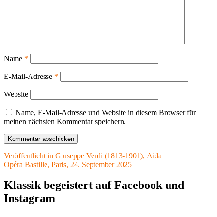
Name
*
E-Mail-Adresse
*
Website
Name, E-Mail-Adresse und Website in diesem Browser für
meinen nächsten Kommentar speichern.
Beitragsnavigation
Veröffentlicht in
Giuseppe Verdi (1813-1901), Aida
Opéra Bastille, Paris, 24. September 2025
Klassik begeistert auf Facebook und
Instagram