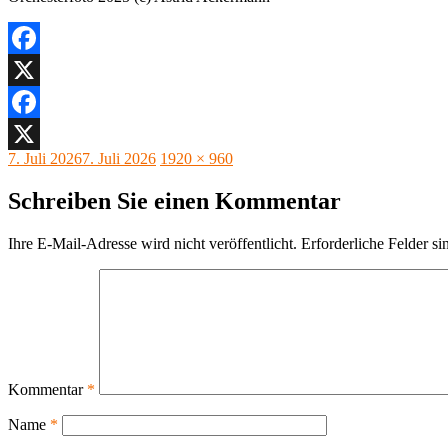
Facebook
X
Facebook
Veröffentlicht
Originalgröße
7. Juli 2026
7. Juli 2026
1920 × 960
X
am
Schreiben Sie einen Kommentar
Ihre E-Mail-Adresse wird nicht veröffentlicht.
Erforderliche Felder si
Kommentar
*
Name
*