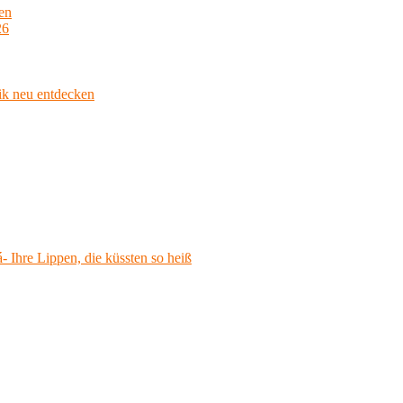
en
26
ik neu entdecken
 Ihre Lippen, die küssten so heiß