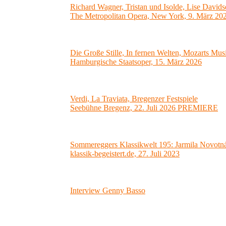
Richard Wagner, Tristan und Isolde, Lise Davids
The Metropolitan Opera, New York, 9. März 20
Die Große Stille, In fernen Welten, Mozarts Mus
Hamburgische Staatsoper, 15. März 2026
Verdi, La Traviata, Bregenzer Festspiele
Seebühne Bregenz, 22. Juli 2026 PREMIERE
Sommereggers Klassikwelt 195: Jarmila Novotná-
klassik-begeistert.de, 27. Juli 2023
Interview Genny Basso