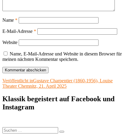
Name
*
E-Mail-Adresse
*
Website
Name, E-Mail-Adresse und Website in diesem Browser für
meinen nächsten Kommentar speichern.
Beitragsnavigation
Veröffentlicht in
Gustave Charpentier (1860-1956), Louise
Theater Chemnitz, 21. April 2025
Klassik begeistert auf Facebook und
Instagram
Suchen
Suchen
nach: