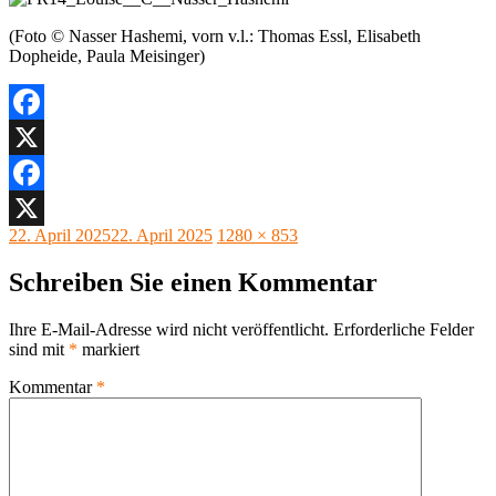
(Foto © Nasser Hashemi, vorn v.l.: Thomas Essl, Elisabeth
Dopheide, Paula Meisinger)
Facebook
X
Facebook
Veröffentlicht
Originalgröße
22. April 2025
22. April 2025
1280 × 853
X
am
Schreiben Sie einen Kommentar
Ihre E-Mail-Adresse wird nicht veröffentlicht.
Erforderliche Felder
sind mit
*
markiert
Kommentar
*