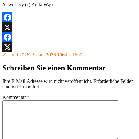
Yasynskyy (c) Anita Wąsik
Facebook
X
Facebook
Veröffentlicht
Originalgröße
22. Juni 2026
22. Juni 2026
1066 × 1600
X
am
Schreiben Sie einen Kommentar
Ihre E-Mail-Adresse wird nicht veröffentlicht.
Erforderliche Felder
sind mit
*
markiert
Kommentar
*