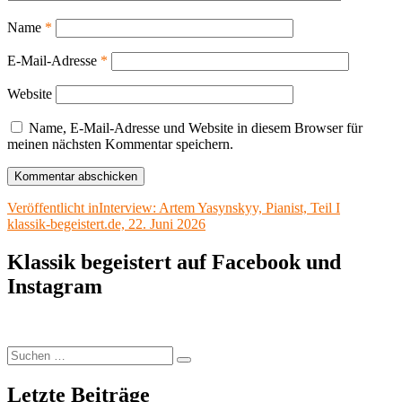
Name
*
E-Mail-Adresse
*
Website
Name, E-Mail-Adresse und Website in diesem Browser für
meinen nächsten Kommentar speichern.
Beitragsnavigation
Veröffentlicht in
Interview: Artem Yasynskyy, Pianist, Teil I
klassik-begeistert.de, 22. Juni 2026
Klassik begeistert auf Facebook und
Instagram
Suchen
Suchen
nach:
Letzte Beiträge