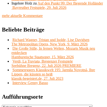
Ingelore Holz
zu
Auf den Punkt 99: Der fliegende Holländer
Bayreuther Festspiele, 29. Juli 2026
mehr aktuelle Kommentare
Beliebte Beiträge
Richard Wagner, Tristan und Isolde, Lise Davidsen
The Metropolitan Opera, New York, 9. März 2026
Die Große Stille, In fernen Welten, Mozarts Musik neu
entdecken
Hamburgische Staatsoper, 15. März 2026
Verdi, La Traviata, Bregenzer Festspiele
Seebühne Bregenz, 22. Juli 2026 PREMIERE
Sommereggers Klassikwelt 195: Jarmila Novotná- Ihre
Lippen, die küssten so heiß
klassik-begeistert.de, 27. Juli 2023
Interview Genny Basso
Aufführungsorte
Aufführungsorte