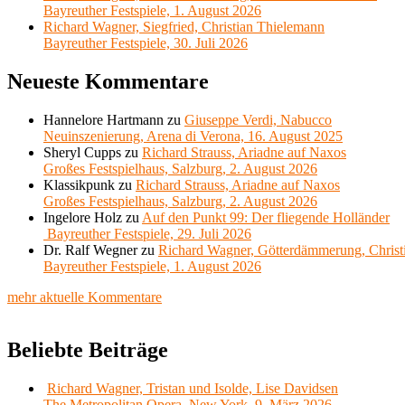
Bayreuther Festspiele, 1. August 2026
Richard Wagner, Siegfried, Christian Thielemann
Bayreuther Festspiele, 30. Juli 2026
Neueste Kommentare
Hannelore Hartmann
zu
Giuseppe Verdi, Nabucco
Neuinszenierung, Arena di Verona, 16. August 2025
Sheryl Cupps
zu
Richard Strauss, Ariadne auf Naxos
Großes Festspielhaus, Salzburg, 2. August 2026
Klassikpunk
zu
Richard Strauss, Ariadne auf Naxos
Großes Festspielhaus, Salzburg, 2. August 2026
Ingelore Holz
zu
Auf den Punkt 99: Der fliegende Holländer
Bayreuther Festspiele, 29. Juli 2026
Dr. Ralf Wegner
zu
Richard Wagner, Götterdämmerung, Christ
Bayreuther Festspiele, 1. August 2026
mehr aktuelle Kommentare
Beliebte Beiträge
Richard Wagner, Tristan und Isolde, Lise Davidsen
The Metropolitan Opera, New York, 9. März 2026