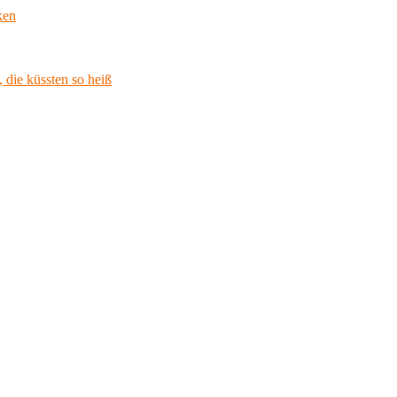
ken
 die küssten so heiß