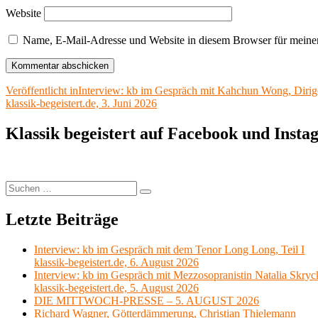
Website
Name, E-Mail-Adresse und Website in diesem Browser für meine
Beitragsnavigation
Veröffentlicht in
Interview: kb im Gespräch mit Kahchun Wong, Dirig
klassik-begeistert.de, 3. Juni 2026
Klassik begeistert auf Facebook und Inst
Suchen
Suchen
nach:
Letzte Beiträge
Interview: kb im Gespräch mit dem Tenor Long Long, Teil I
klassik-begeistert.de, 6. August 2026
Interview: kb im Gespräch mit Mezzosopranistin Natalia Skryc
klassik-begeistert.de, 5. August 2026
DIE MITTWOCH-PRESSE – 5. AUGUST 2026
Richard Wagner, Götterdämmerung, Christian Thielemann