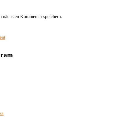
n nächsten Kommentar speichern.
ent
agram
ka