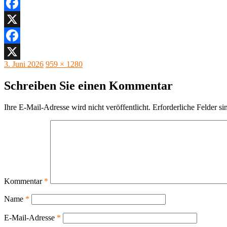
Facebook
X
Facebook
Veröffentlicht
Originalgröße
3. Juni 2026
959 × 1280
X
am
Schreiben Sie einen Kommentar
Ihre E-Mail-Adresse wird nicht veröffentlicht.
Erforderliche Felder si
Kommentar
*
Name
*
E-Mail-Adresse
*