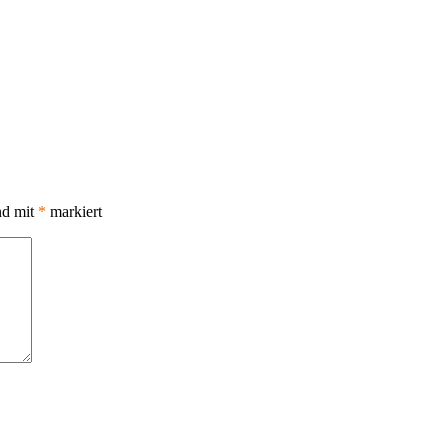
nd mit
*
markiert