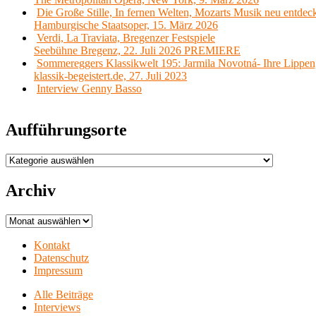
Die Große Stille, In fernen Welten, Mozarts Musik neu entdec
Hamburgische Staatsoper, 15. März 2026
Verdi, La Traviata, Bregenzer Festspiele
Seebühne Bregenz, 22. Juli 2026 PREMIERE
Sommereggers Klassikwelt 195: Jarmila Novotná- Ihre Lippen,
klassik-begeistert.de, 27. Juli 2023
Interview Genny Basso
Aufführungsorte
Aufführungsorte
Archiv
Archiv
Kontakt
Datenschutz
Impressum
Alle Beiträge
Interviews