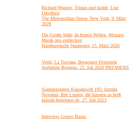
Richard Wagner, Tristan und Isolde, Lise
Davidsen
The Metropolitan Opera, New York, 9. März
2026
Die Große Stille, In fernen Welten, Mozarts
Musik neu entdecken
Hamburgische Staatsoper, 15. März 2026
Verdi, La Traviata, Bregenzer Festspiele
Seebühne Bregenz, 22. Juli 2026 PREMIERE
Sommereggers Klassikwelt 195: Jarmila
Novotná- Ihre Lippen, die küssten so heiß
klassik-begeistert.de, 27. Juli 2023
Interview Genny Basso