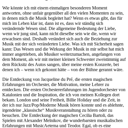
Wie könnte ich mit einem einmaligen besonderen Moment
antworten, ohne unfair gegenüber all den vielen Momenten zu sein,
in denen mich die Musik begleitet hat? Wenn es etwas gibt, das für
mich im Leben klar ist, dann ist es, dass wir ständig sich
verändernde Wesen sind. Die allgemeine Bedeutung der Liebe,
wenn wir jung sind, kann nicht dieselbe sein wie die, wenn wir
erwachsen sind. Deshalb verändert sich auch die Beziehung zur
Musik mit der sich veränderten Liebe. Was ich mit Sicherheit sagen
kann: Das Wesen und die Wirkung der Musik in mir selbst hat mich
immer angetrieben, als Musiker weiterzumachen, angefangen von
dem Moment, als wir mit meiner kleinen Schwester zweistimmig auf
dem Rücksitz des Autos sangen, über meine ersten Konzerte, bei
denen ich – wenn ich gekonnt hätte – von der Bühne gerannt wäre.
Die Entdeckung von Jacqueline du Pré, die ersten magischen
Erfahrungen im Orchester, die Motivation, meine Lehrer zu
entdecken. Die ersten Orchestererfahrungen im Jugendorchester von
Katalonien und die Inspiration, die ich von meinen Kollegen dort
bekam. London und seine Freiheit, Billie Holiday und die Zeit, in
der ich nur Jazz/Pop/Moderne Musik hören konnte und es ablehnte,
irgendeine „klassische“ Musikveranstaltung zu hören oder zu
besuchen. Die Entdeckung der magischen Cecilia Bartoli, das
Spielen mit Alexander Melnikov, die wunderbarsten musikalischen
Erfahrungen mit MusicAeterna und Teodor. Egal, ob es eine