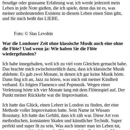
freudige oder grausame Erfahrung war, ich werde jederzeit mein
Leben in jede Note gießen, die ich spiele, denn das ist es, was
meiner unbedeutenden Existenz in diesem Leben einen Sinn gibt,
und für mich heißt das LIEBE.
Foto: © Stas Levshin
War die Londoner Zeit ohne klassische Musik auch eine ohne
die Flöte? Und wenn ja: Wie haben Sie die Flöte
wiedergefunden?
Ich habe innegehalten, weil ich zu viel vom Gleichen gemacht habe.
Das brachte mich zwischenzeitlich dazu, dass ich klassische Musik
ablehnte. Es gab zwei Monate, in denen ich gar keine Musik hörte.
Dann fing ich an, Jazz zu hören, was mich mit meiner Kindheit
verband. Es folgten Flamenco und Popmusik. Wegen einer
Verletzung hörte ich vier Monate lang mit dem Flötenspiel auf. Der
Punkt meiner Rückkehr war die Improvisation.
Ich hatte das Glück, einen Lehrer in London zu finden, der eine
Methode voller Improvisation hatte. Sein Name ist Wissam
Boustany. Ich hatte das Gefühl, dass ich zäh war. Diese Art von
methodischen, konstanten Skalen und künstlicher Technik. Super
perfekt und super fit zu sein. Was auch immer man im Leben tut,