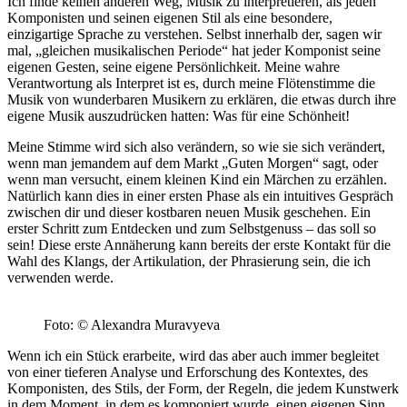
Ich finde keinen anderen Weg, Musik zu interpretieren, als jeden
Komponisten und seinen eigenen Stil als eine besondere,
einzigartige Sprache zu verstehen. Selbst innerhalb der, sagen wir
mal, „gleichen musikalischen Periode“ hat jeder Komponist seine
eigenen Gesten, seine eigene Persönlichkeit. Meine wahre
Verantwortung als Interpret ist es, durch meine Flötenstimme die
Musik von wunderbaren Musikern zu erklären, die etwas durch ihre
eigene Musik auszudrücken hatten: Was für eine Schönheit!
Meine Stimme wird sich also verändern, so wie sie sich verändert,
wenn man jemandem auf dem Markt „Guten Morgen“ sagt, oder
wenn man versucht, einem kleinen Kind ein Märchen zu erzählen.
Natürlich kann dies in einer ersten Phase als ein intuitives Gespräch
zwischen dir und dieser kostbaren neuen Musik geschehen. Ein
erster Schritt zum Entdecken und zum Selbstgenuss – das soll so
sein! Diese erste Annäherung kann bereits der erste Kontakt für die
Wahl des Klangs, der Artikulation, der Phrasierung sein, die ich
verwenden werde.
Foto: © Alexandra Muravyeva
Wenn ich ein Stück erarbeite, wird das aber auch immer begleitet
von einer tieferen Analyse und Erforschung des Kontextes, des
Komponisten, des Stils, der Form, der Regeln, die jedem Kunstwerk
in dem Moment, in dem es komponiert wurde, einen eigenen Sinn