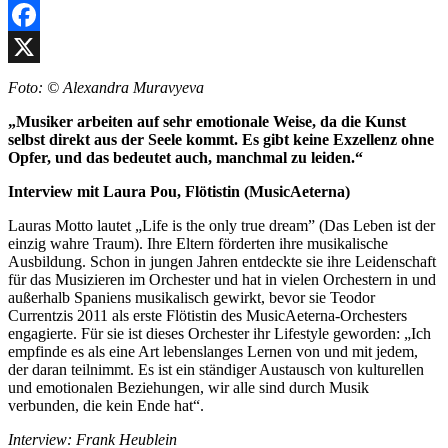
Facebook
X
Foto: © Alexandra Muravyeva
„Musiker arbeiten auf sehr emotionale Weise, da die Kunst
selbst direkt aus der Seele kommt. Es gibt keine Exzellenz ohne
Opfer, und das bedeutet auch, manchmal zu leiden.“
Interview mit Laura Pou, Flötistin (MusicAeterna)
Lauras Motto lautet „Life is the only true dream” (Das Leben ist der
einzig wahre Traum). Ihre Eltern förderten ihre musikalische
Ausbildung. Schon in jungen Jahren entdeckte sie ihre Leidenschaft
für das Musizieren im Orchester und hat in vielen Orchestern in und
außerhalb Spaniens musikalisch gewirkt, bevor sie Teodor
Currentzis 2011 als erste Flötistin des MusicAeterna-Orchesters
engagierte. Für sie ist dieses Orchester ihr Lifestyle geworden: „Ich
empfinde es als eine Art lebenslanges Lernen von und mit jedem,
der daran teilnimmt. Es ist ein ständiger Austausch von kulturellen
und emotionalen Beziehungen, wir alle sind durch Musik
verbunden, die kein Ende hat“.
Interview: Frank Heublein