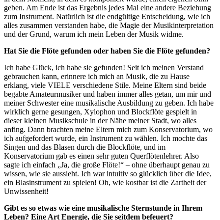
geben. Am Ende ist das Ergebnis jedes Mal eine andere Beziehung
zum Instrument. Natürlich ist die endgültige Entscheidung, wie ich
alles zusammen verstanden habe, die Magie der Musikinterpretation
und der Grund, warum ich mein Leben der Musik widme.
Hat Sie die Flöte gefunden oder haben Sie die Flöte gefunden?
Ich habe Glück, ich habe sie gefunden! Seit ich meinen Verstand
gebrauchen kann, erinnere ich mich an Musik, die zu Hause
erklang, viele VIELE verschiedene Stile. Meine Eltern sind beide
begabte Amateurmusiker und haben immer alles getan, um mir und
meiner Schwester eine musikalische Ausbildung zu geben. Ich habe
wirklich gerne gesungen, Xylophon und Blockflöte gespielt in
dieser kleinen Musikschule in der Nähe meiner Stadt, wo alles
anfing. Dann brachten meine Eltern mich zum Konservatorium, wo
ich aufgefordert wurde, ein Instrument zu wählen. Ich mochte das
Singen und das Blasen durch die Blockflöte, und im
Konservatorium gab es einen sehr guten Querflötenlehrer. Also
sagte ich einfach „Ja, die große Flöte!“ – ohne überhaupt genau zu
wissen, wie sie aussieht. Ich war intuitiv so glücklich über die Idee,
ein Blasinstrument zu spielen! Oh, wie kostbar ist die Zartheit der
Unwissenheit!
Gibt es so etwas wie eine musikalische Sternstunde in Ihrem
Leben? Eine Art Energie, die Sie seitdem befeuert?