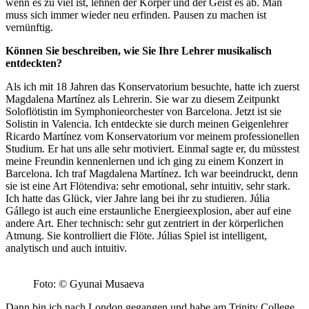
wenn es zu viel ist, lehnen der Körper und der Geist es ab. Man
muss sich immer wieder neu erfinden. Pausen zu machen ist
vernünftig.
Können Sie beschreiben, wie Sie Ihre Lehrer musikalisch
entdeckten?
Als ich mit 18 Jahren das Konservatorium besuchte, hatte ich zuerst
Magdalena Martínez als Lehrerin. Sie war zu diesem Zeitpunkt
Soloflötistin im Symphonieorchester von Barcelona. Jetzt ist sie
Solistin in Valencia. Ich entdeckte sie durch meinen Geigenlehrer
Ricardo Martínez vom Konservatorium vor meinem professionellen
Studium. Er hat uns alle sehr motiviert. Einmal sagte er, du müsstest
meine Freundin kennenlernen und ich ging zu einem Konzert in
Barcelona. Ich traf Magdalena Martínez. Ich war beeindruckt, denn
sie ist eine Art Flötendiva: sehr emotional, sehr intuitiv, sehr stark.
Ich hatte das Glück, vier Jahre lang bei ihr zu studieren. Júlia
Gállego ist auch eine erstaunliche Energieexplosion, aber auf eine
andere Art. Eher technisch: sehr gut zentriert in der körperlichen
Atmung. Sie kontrolliert die Flöte. Júlias Spiel ist intelligent,
analytisch und auch intuitiv.
Foto: © Gyunai Musaeva
Dann bin ich nach London gegangen und habe am Trinity College