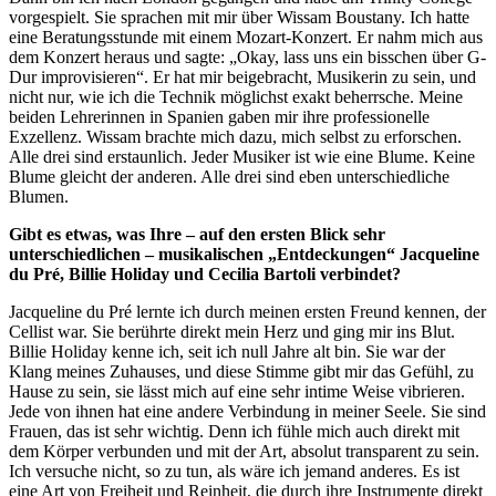
vorgespielt. Sie sprachen mit mir über Wissam Boustany. Ich hatte
eine Beratungsstunde mit einem Mozart-Konzert. Er nahm mich aus
dem Konzert heraus und sagte: „Okay, lass uns ein bisschen über G-
Dur improvisieren“. Er hat mir beigebracht, Musikerin zu sein, und
nicht nur, wie ich die Technik möglichst exakt beherrsche. Meine
beiden Lehrerinnen in Spanien gaben mir ihre professionelle
Exzellenz. Wissam brachte mich dazu, mich selbst zu erforschen.
Alle drei sind erstaunlich. Jeder Musiker ist wie eine Blume. Keine
Blume gleicht der anderen. Alle drei sind eben unterschiedliche
Blumen.
Gibt es etwas, was Ihre – auf den ersten Blick sehr
unterschiedlichen – musikalischen „Entdeckungen“
Jacqueline
du Pr
é, Billie Holiday und Cecilia Bartoli
verbindet?
Jacqueline du Pré lernte ich durch meinen ersten Freund kennen, der
Cellist war. Sie berührte direkt mein Herz und ging mir ins Blut.
Billie Holiday kenne ich, seit ich null Jahre alt bin. Sie war der
Klang meines Zuhauses, und diese Stimme gibt mir das Gefühl, zu
Hause zu sein, sie lässt mich auf eine sehr intime Weise vibrieren.
Jede von ihnen hat eine andere Verbindung in meiner Seele. Sie sind
Frauen, das ist sehr wichtig. Denn ich fühle mich auch direkt mit
dem Körper verbunden und mit der Art, absolut transparent zu sein.
Ich versuche nicht, so zu tun, als wäre ich jemand anderes. Es ist
eine Art von Freiheit und Reinheit, die durch ihre Instrumente direkt