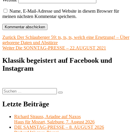
Name, E-Mail-Adresse und Website in diesem Browser für
meinen nächsten Kommentar speichern.
Beitragsnavigation
Vorheriger
Zurück
Der Schlauberger 59: ts, ts, ts, welch eine Ersetzung! – Über
Beitrag:
geborene Daten und Abstürze
Nächster
Weiter
Die SONNTAG-PRESSE – 22.AUGUST 2021
Beitrag:
Klassik begeistert auf Facebook und
Instagram
Suchen
Suchen
nach:
Letzte Beiträge
Richard Strauss, Ariadne auf Naxos
Haus für Mozart, Salzburg, 7. August 2026
DIE SAMSTAG-PRESSE – 8. AUGUST 2026