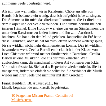
auf meine Seele übertragen wird.
Als ich jung war, hatten wir in Katalonien Chöre anstelle von
Bands. Ich bedauere ein wenig, dass ich aufgehört habe zu singen.
Die Stimme ist für mich das direkteste Instrument. Sie ist direkt mit
dem Körper und der Seele verbunden. Die Stimme berührt meinen
inneren Himmel. Billie Holiday war eine der ersten Sängerinnen, die
unter dem Rassismus zu leiden hatten und ihn zum Ausdruck
brachten. Sie hat nicht den Mund gehalten. Jacqueline du Pré hatte
diese Krankheit, aber sie hat bis zum letzten Moment weitergespielt,
bis sie wirklich nicht mehr damit umgehen konnte. Das ist wirklich
bewundernswert. Cecilia Bartoli entdeckte ich in der Klasse von
Luca Chiantore während meiner Studienzeit in Barcelona. Cecilia
Bartoli ist eine Musikerin, die aus der musikalischen Welt
ausbrechen kann, die manchmal in dieser Art von superverrückter
Virtuosität feststeckt. Sie hat das Repertoire wiederentdeckt. Sie ist
transparent, indem sie einfach sie selbst ist. Sie verbindet die Musik
wieder mit ihrer Seele und nicht nur mit dem Geschäft.
Frank Heublein, 18. August 2021, für
klassik-begeistert.de und klassik-begeistert.at
10 Fragen an Miriam Prandi, Cellistin bei
MusicAeterna