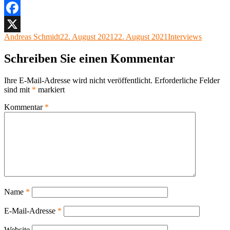
Facebook
Autor
Veröffentlicht
Kategorien
Andreas Schmidt
22. August 2021
22. August 2021
Interviews
X
am
Schreiben Sie einen Kommentar
Ihre E-Mail-Adresse wird nicht veröffentlicht.
Erforderliche Felder
sind mit
*
markiert
Kommentar
*
Name
*
E-Mail-Adresse
*
Website