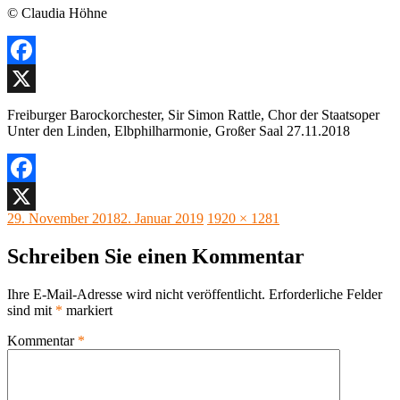
© Claudia Höhne
Facebook
X
Freiburger Barockorchester, Sir Simon Rattle, Chor der Staatsoper
Unter den Linden, Elbphilharmonie, Großer Saal 27.11.2018
Facebook
Veröffentlicht
Originalgröße
29. November 2018
2. Januar 2019
1920 × 1281
X
am
Schreiben Sie einen Kommentar
Ihre E-Mail-Adresse wird nicht veröffentlicht.
Erforderliche Felder
sind mit
*
markiert
Kommentar
*