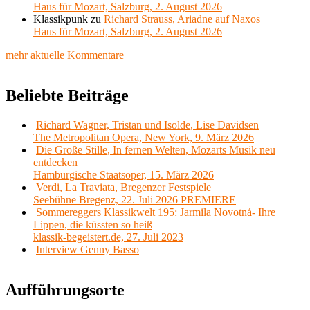
Haus für Mozart, Salzburg, 2. August 2026
Klassikpunk
zu
Richard Strauss, Ariadne auf Naxos
Haus für Mozart, Salzburg, 2. August 2026
mehr aktuelle Kommentare
Beliebte Beiträge
Richard Wagner, Tristan und Isolde, Lise Davidsen
The Metropolitan Opera, New York, 9. März 2026
Die Große Stille, In fernen Welten, Mozarts Musik neu
entdecken
Hamburgische Staatsoper, 15. März 2026
Verdi, La Traviata, Bregenzer Festspiele
Seebühne Bregenz, 22. Juli 2026 PREMIERE
Sommereggers Klassikwelt 195: Jarmila Novotná- Ihre
Lippen, die küssten so heiß
klassik-begeistert.de, 27. Juli 2023
Interview Genny Basso
Aufführungsorte