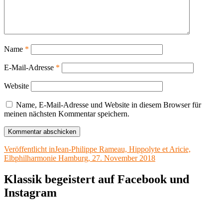
Name
*
E-Mail-Adresse
*
Website
Name, E-Mail-Adresse und Website in diesem Browser für
meinen nächsten Kommentar speichern.
Beitragsnavigation
Veröffentlicht in
Jean-Philippe Rameau, Hippolyte et Aricie,
Elbphilharmonie Hamburg, 27. November 2018
Klassik begeistert auf Facebook und
Instagram