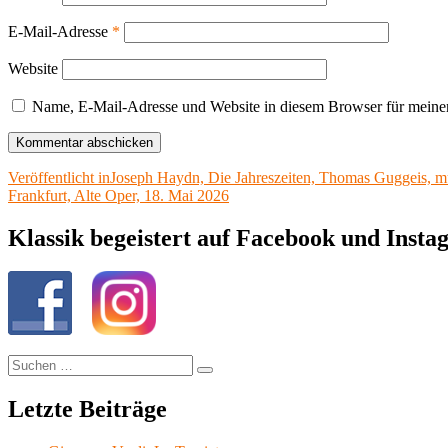
E-Mail-Adresse
*
Website
Name, E-Mail-Adresse und Website in diesem Browser für meine
Beitragsnavigation
Veröffentlicht in
Joseph Haydn, Die Jahreszeiten, Thomas Guggeis, mu
Frankfurt, Alte Oper, 18. Mai 2026
Klassik begeistert auf Facebook und Inst
Suchen
Suchen
nach:
Letzte Beiträge