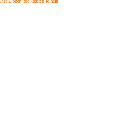
hre Lippen, die küssten so heiß