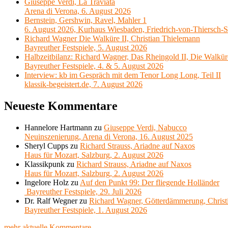
Giuseppe Verdi, La Traviata
Arena di Verona, 6. August 2026
Bernstein, Gershwin, Ravel, Mahler 1
6. August 2026, Kurhaus Wiesbaden, Friedrich-von-Thiersch-S
Richard Wagner Die Walküre II, Christian Thielemann
Bayreuther Festspiele, 5. August 2026
Halbzeitbilanz: Richard Wagner, Das Rheingold II, Die Walkür
Bayreuther Festspiele, 4. & 5. August 2026
Interview: kb im Gespräch mit dem Tenor Long Long, Teil II
klassik-begeistert.de, 7. August 2026
Neueste Kommentare
Hannelore Hartmann
zu
Giuseppe Verdi, Nabucco
Neuinszenierung, Arena di Verona, 16. August 2025
Sheryl Cupps
zu
Richard Strauss, Ariadne auf Naxos
Haus für Mozart, Salzburg, 2. August 2026
Klassikpunk
zu
Richard Strauss, Ariadne auf Naxos
Haus für Mozart, Salzburg, 2. August 2026
Ingelore Holz
zu
Auf den Punkt 99: Der fliegende Holländer
Bayreuther Festspiele, 29. Juli 2026
Dr. Ralf Wegner
zu
Richard Wagner, Götterdämmerung, Christ
Bayreuther Festspiele, 1. August 2026
mehr aktuelle Kommentare