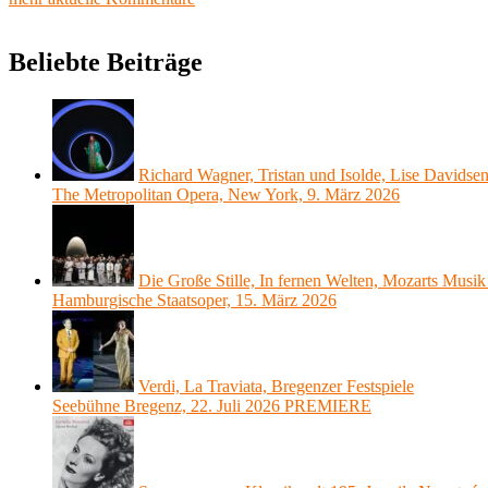
Beliebte Beiträge
Richard Wagner, Tristan und Isolde, Lise Davidse
The Metropolitan Opera, New York, 9. März 2026
Die Große Stille, In fernen Welten, Mozarts Musi
Hamburgische Staatsoper, 15. März 2026
Verdi, La Traviata, Bregenzer Festspiele
Seebühne Bregenz, 22. Juli 2026 PREMIERE