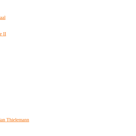
aal
e II
ian Thielemann