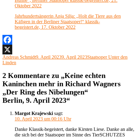
Bühne“, Berliner Staatsoper klassik-begeistert.de, 21.
Oktober 2022
Jahrhundertsängerin Anja Silja: „Holt die Tiere aus den
Käfigen in der Berliner Staatsoper!“ klassik-
begeistert.de, 17. Oktober 2022
Facebook
Autor
Veröffentlicht
Kategorien
Andreas Schmidt
9. April 2023
9. April 2023
Staatsoper Unter den
X
am
Linden
2 Kommentare zu „Keine echten
Kaninchen mehr in Richard Wagners
„Der Ring des Nibelungen“
Berlin, 9. April 2023“
Margot Krajewski
sagt:
10. April 2023 um 00:16 Uhr
Danke Klassik-begeistert, danke Kirsten Liese. Danke an alle,
die sich bei der Staatsoper im Sinne des TierSCHUTZES