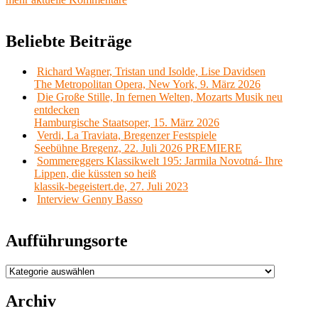
Beliebte Beiträge
Richard Wagner, Tristan und Isolde, Lise Davidsen
The Metropolitan Opera, New York, 9. März 2026
Die Große Stille, In fernen Welten, Mozarts Musik neu
entdecken
Hamburgische Staatsoper, 15. März 2026
Verdi, La Traviata, Bregenzer Festspiele
Seebühne Bregenz, 22. Juli 2026 PREMIERE
Sommereggers Klassikwelt 195: Jarmila Novotná- Ihre
Lippen, die küssten so heiß
klassik-begeistert.de, 27. Juli 2023
Interview Genny Basso
Aufführungsorte
Aufführungsorte
Archiv