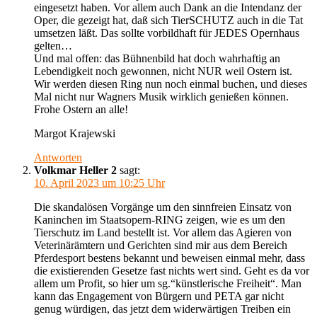
eingesetzt haben. Vor allem auch Dank an die Intendanz der
Oper, die gezeigt hat, daß sich TierSCHUTZ auch in die Tat
umsetzen läßt. Das sollte vorbildhaft für JEDES Opernhaus
gelten…
Und mal offen: das Bühnenbild hat doch wahrhaftig an
Lebendigkeit noch gewonnen, nicht NUR weil Ostern ist.
Wir werden diesen Ring nun noch einmal buchen, und dieses
Mal nicht nur Wagners Musik wirklich genießen können.
Frohe Ostern an alle!
Margot Krajewski
Antworten
Volkmar Heller 2
sagt:
10. April 2023 um 10:25 Uhr
Die skandalösen Vorgänge um den sinnfreien Einsatz von
Kaninchen im Staatsopern-RING zeigen, wie es um den
Tierschutz im Land bestellt ist. Vor allem das Agieren von
Veterinärämtern und Gerichten sind mir aus dem Bereich
Pferdesport bestens bekannt und beweisen einmal mehr, dass
die existierenden Gesetze fast nichts wert sind. Geht es da vor
allem um Profit, so hier um sg.“künstlerische Freiheit“. Man
kann das Engagement von Bürgern und PETA gar nicht
genug würdigen, das jetzt dem widerwärtigen Treiben ein