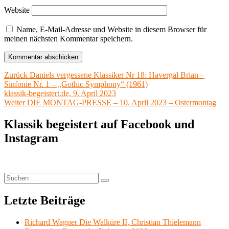
Website
Name, E-Mail-Adresse und Website in diesem Browser für
meinen nächsten Kommentar speichern.
Beitragsnavigation
Vorheriger
Zurück
Daniels vergessene Klassiker Nr 18: Havergal Brian –
Beitrag:
Sinfonie Nr. 1 – „Gothic Symphony“ (1961)
klassik-begeistert.de, 9. April 2023
Nächster
Weiter
DIE MONTAG-PRESSE – 10. April 2023 – Ostermontag
Beitrag:
Klassik begeistert auf Facebook und
Instagram
Suchen
Suchen
nach:
Letzte Beiträge
Richard Wagner Die Walküre II, Christian Thielemann