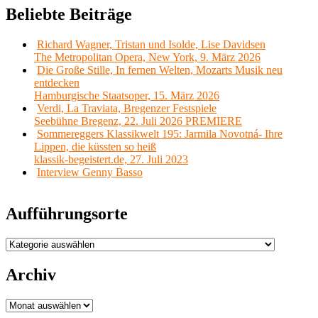
Beliebte Beiträge
Richard Wagner, Tristan und Isolde, Lise Davidsen
The Metropolitan Opera, New York, 9. März 2026
Die Große Stille, In fernen Welten, Mozarts Musik neu
entdecken
Hamburgische Staatsoper, 15. März 2026
Verdi, La Traviata, Bregenzer Festspiele
Seebühne Bregenz, 22. Juli 2026 PREMIERE
Sommereggers Klassikwelt 195: Jarmila Novotná- Ihre
Lippen, die küssten so heiß
klassik-begeistert.de, 27. Juli 2023
Interview Genny Basso
Aufführungsorte
Aufführungsorte
Archiv
Archiv