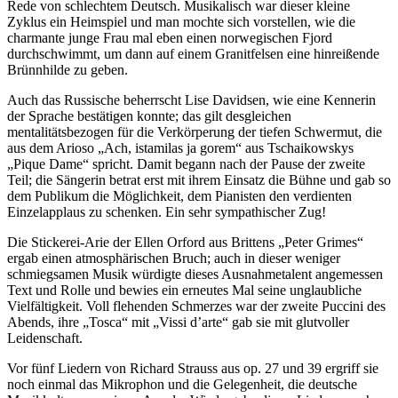
Rede von schlechtem Deutsch. Musikalisch war dieser kleine
Zyklus ein Heimspiel und man mochte sich vorstellen, wie die
charmante junge Frau mal eben einen norwegischen Fjord
durchschwimmt, um dann auf einem Granitfelsen eine hinreißende
Brünnhilde zu geben.
Auch das Russische beherrscht Lise Davidsen, wie eine Kennerin
der Sprache bestätigen konnte; das gilt desgleichen
mentalitätsbezogen für die Verkörperung der tiefen Schwermut, die
aus dem Arioso „Ach, istamilas ja gorem“ aus Tschaikowskys
„Pique Dame“ spricht. Damit begann nach der Pause der zweite
Teil; die Sängerin betrat erst mit ihrem Einsatz die Bühne und gab so
dem Publikum die Möglichkeit, dem Pianisten den verdienten
Einzelapplaus zu schenken. Ein sehr sympathischer Zug!
Die Stickerei-Arie der Ellen Orford aus Brittens „Peter Grimes“
ergab einen atmosphärischen Bruch; auch in dieser weniger
schmiegsamen Musik würdigte dieses Ausnahmetalent angemessen
Text und Rolle und bewies ein erneutes Mal seine unglaubliche
Vielfältigkeit. Voll flehenden Schmerzes war der zweite Puccini des
Abends, ihre „Tosca“ mit „Vissi d’arte“ gab sie mit glutvoller
Leidenschaft.
Vor fünf Liedern von Richard Strauss aus op. 27 und 39 ergriff sie
noch einmal das Mikrophon und die Gelegenheit, die deutsche