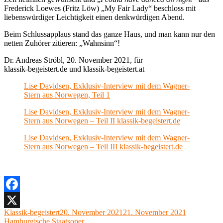
Frederick Loewes (Fritz Löw) „My Fair Lady“ beschloss mit
liebenswürdiger Leichtigkeit einen denkwürdigen Abend.
Beim Schlussapplaus stand das ganze Haus, und man kann nur den
netten Zuhörer zitieren: „Wahnsinn“!
Dr. Andreas Ströbl, 20. November 2021, für
klassik-begeistert.de und klassik-begeistert.at
Lise Davidsen, Exklusiv-Interview mit dem Wagner-
Stern aus Norwegen, Teil 1
Lise Davidsen, Exklusiv-Interview mit dem Wagner-
Stern aus Norwegen – Teil II klassik-begeistert.de
Lise Davidsen, Exklusiv-Interview mit dem Wagner-
Stern aus Norwegen – Teil III klassik-begeistert.de
Facebook
Autor
Veröffentlicht
Kategorien
Klassik-begeistert
20. November 2021
21. November 2021
X
am
Hamburgische Staatsoper