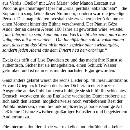
aus Verdis „Otello“ mit „Ave Maria“ oder Manon Lescaut aus
Puccinis gleichnamiger Oper mit „Sola, perduta, abbandonata“ – die
Sopranistin sang keine dieser Nummern, sondern
war
die jeweilige
Person. Das mag erklären, weshalb sie zwischen jeder Arie immer
einen Moment hinter der Bühne verschwand. Der Pianist Géza
Anda, der an diesem Abend 100 Jahre alt geworden wäre, wusste,
„um Interpret zu sein, kann man ein Werk nicht »lernen«, man muss
völlig eins mit ihm werden… Die Identifikation soll so vollkommen
sein, dass man das Werk nicht mehr »spielt« oder »wiedergibt«,
sondern jeden Abend aus dem Innern neu hervorbringt.“
Exakt das trifft auf Lise Davidsen zu und das macht ihre Kunst so
authentisch. Sicher hat sie innegehalten, einen Schluck Wasser
getrunken und ist dann eins mit der nächsten Figur geworden.
Ganz anders gefärbt waren die sechs Lieder op. 48 ihres Landmanns
Edvard Grieg nach Texten deutscher Dichter. In einer kurzen
Ansprache an das Publikum entschuldigte sie sich für ihr schlechtes
Deutsch, weswegen sie ins Englische wechselte. Damit eroberte sie
sich auch den letzten, möglicherweise noch verbliebenen Rest der
Publikumsherzen, denn ihre unkomplizierte, ja bodenständige Art
ließ keine Distanz zwischen großartiger Künstlerin und begeistertem
Auditorium zu.
Die Interpretation der Texte war makellos und einfühlend – keine