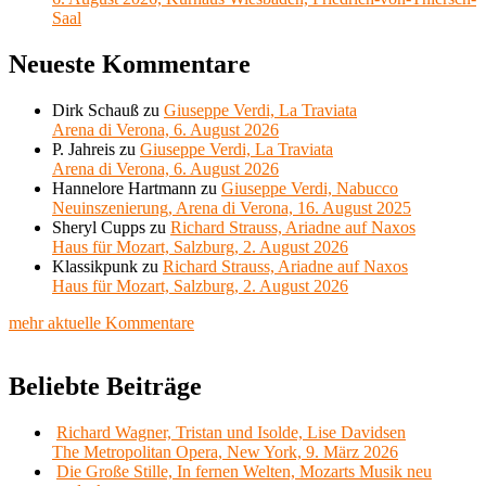
Saal
Neueste Kommentare
Dirk Schauß
zu
Giuseppe Verdi, La Traviata
Arena di Verona, 6. August 2026
P. Jahreis
zu
Giuseppe Verdi, La Traviata
Arena di Verona, 6. August 2026
Hannelore Hartmann
zu
Giuseppe Verdi, Nabucco
Neuinszenierung, Arena di Verona, 16. August 2025
Sheryl Cupps
zu
Richard Strauss, Ariadne auf Naxos
Haus für Mozart, Salzburg, 2. August 2026
Klassikpunk
zu
Richard Strauss, Ariadne auf Naxos
Haus für Mozart, Salzburg, 2. August 2026
mehr aktuelle Kommentare
Beliebte Beiträge
Richard Wagner, Tristan und Isolde, Lise Davidsen
The Metropolitan Opera, New York, 9. März 2026
Die Große Stille, In fernen Welten, Mozarts Musik neu