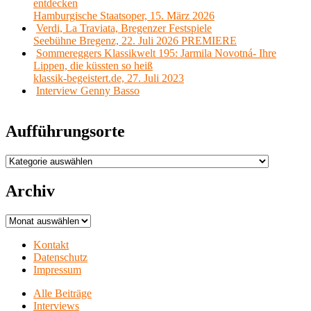
entdecken
Hamburgische Staatsoper, 15. März 2026
Verdi, La Traviata, Bregenzer Festspiele
Seebühne Bregenz, 22. Juli 2026 PREMIERE
Sommereggers Klassikwelt 195: Jarmila Novotná- Ihre
Lippen, die küssten so heiß
klassik-begeistert.de, 27. Juli 2023
Interview Genny Basso
Aufführungsorte
Aufführungsorte
Archiv
Archiv
Kontakt
Datenschutz
Impressum
Alle Beiträge
Interviews