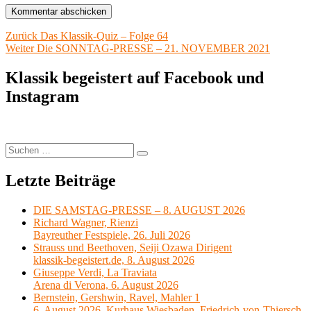
Beitragsnavigation
Vorheriger
Zurück
Das Klassik-Quiz – Folge 64
Nächster
Beitrag:
Weiter
Die SONNTAG-PRESSE – 21. NOVEMBER 2021
Beitrag:
Klassik begeistert auf Facebook und
Instagram
Suchen
Suchen
nach:
Letzte Beiträge
DIE SAMSTAG-PRESSE – 8. AUGUST 2026
Richard Wagner, Rienzi
Bayreuther Festspiele, 26. Juli 2026
Strauss und Beethoven, Seiji Ozawa Dirigent
klassik-begeistert.de, 8. August 2026
Giuseppe Verdi, La Traviata
Arena di Verona, 6. August 2026
Bernstein, Gershwin, Ravel, Mahler 1
6. August 2026, Kurhaus Wiesbaden, Friedrich-von-Thiersch-