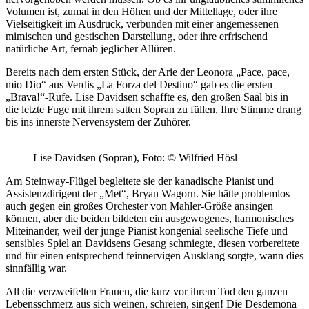
Volumen ist, zumal in den Höhen und der Mittellage, oder ihre
Vielseitigkeit im Ausdruck, verbunden mit einer angemessenen
mimischen und gestischen Darstellung, oder ihre erfrischend
natürliche Art, fernab jeglicher Allüren.
Bereits nach dem ersten Stück, der Arie der Leonora „Pace, pace,
mio Dio“ aus Verdis „La Forza del Destino“ gab es die ersten
„Brava!“-Rufe. Lise Davidsen schaffte es, den großen Saal bis in
die letzte Fuge mit ihrem satten Sopran zu füllen, Ihre Stimme drang
bis ins innerste Nervensystem der Zuhörer.
Lise Davidsen (Sopran), Foto: © Wilfried Hösl
Am Steinway-Flügel begleitete sie der kanadische Pianist und
Assistenzdirigent der „Met“, Bryan Wagorn. Sie hätte problemlos
auch gegen ein großes Orchester von Mahler-Größe ansingen
können, aber die beiden bildeten ein ausgewogenes, harmonisches
Miteinander, weil der junge Pianist kongenial seelische Tiefe und
sensibles Spiel an Davidsens Gesang schmiegte, diesen vorbereitete
und für einen entsprechend feinnervigen Ausklang sorgte, wann dies
sinnfällig war.
All die verzweifelten Frauen, die kurz vor ihrem Tod den ganzen
Lebensschmerz aus sich weinen, schreien, singen! Die Desdemona