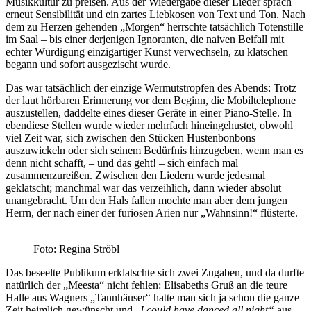
Musikkultur zu preisen. Aus der Wiedergabe dieser Lieder sprach
erneut Sensibilität und ein zartes Liebkosen von Text und Ton. Nach
dem zu Herzen gehenden „Morgen“ herrschte tatsächlich Totenstille
im Saal – bis einer derjenigen Ignoranten, die naiven Beifall mit
echter Würdigung einzigartiger Kunst verwechseln, zu klatschen
begann und sofort ausgezischt wurde.
Das war tatsächlich der einzige Wermutstropfen des Abends: Trotz
der laut hörbaren Erinnerung vor dem Beginn, die Mobiltelephone
auszustellen, daddelte eines dieser Geräte in einer Piano-Stelle. In
ebendiese Stellen wurde wieder mehrfach hineingehustet, obwohl
viel Zeit war, sich zwischen den Stücken Hustenbonbons
auszuwickeln oder sich seinem Bedürfnis hinzugeben, wenn man es
denn nicht schafft, – und das geht! – sich einfach mal
zusammenzureißen. Zwischen den Liedern wurde jedesmal
geklatscht; manchmal war das verzeihlich, dann wieder absolut
unangebracht. Um den Hals fallen mochte man aber dem jungen
Herrn, der nach einer der furiosen Arien nur „Wahnsinn!“ flüsterte.
Foto: Regina Ströbl
Das beseelte Publikum erklatschte sich zwei Zugaben, und da durfte
natürlich der „Meesta“ nicht fehlen: Elisabeths Gruß an die teure
Halle aus Wagners „Tannhäuser“ hatte man sich ja schon die ganze
Zeit heimlich gewünscht und „
I could have danced all night“
aus