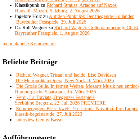
Klassikpunk
zu
Richard Strauss, Ariadne auf Naxos
Haus für Mozart, Salzburg, 2. August 2026
Ingelore Holz
zu
Auf den Punkt 99: Der fliegende Holländer
Bayreuther Festspiele, 29. Juli 2026
Dr. Ralf Wegner
zu
Richard Wagner, Götterdämmerung, Christ
Bayreuther Festspiele, 1. August 2026
mehr aktuelle Kommentare
Beliebte Beiträge
Richard Wagner, Tristan und Isolde, Lise Davidsen
The Metropolitan Opera, New York, 9. März 2026
Die Große Stille, In fernen Welten, Mozarts Musik neu entdec
Hamburgische Staatsoper, 15. März 2026
Verdi, La Traviata, Bregenzer Festspiele
Seebühne Bregenz, 22. Juli 2026 PREMIERE
Sommereggers Klassikwelt 195: Jarmila Novotná- Ihre Lippen,
klassik-begeistert.de, 27. Juli 2023
Interview Genny Basso
Aufführungsorte