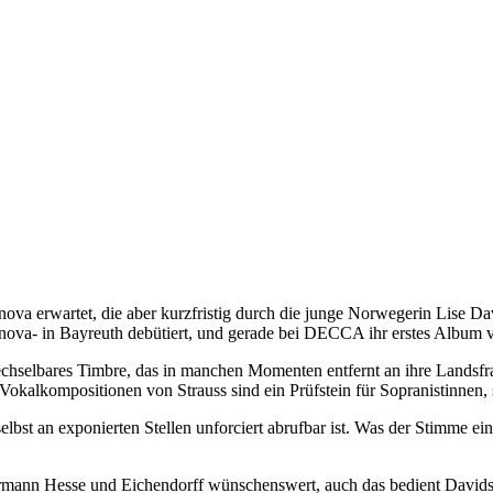
nova erwartet, die aber kurzfristig durch die junge Norwegerin Lise D
nova- in Bayreuth debütiert, und gerade bei DECCA ihr erstes Album v
chselbares Timbre, das in manchen Momenten entfernt an ihre Landsfrau
okalkompositionen von Strauss sind ein Prüfstein für Sopranistinnen, s
st an exponierten Stellen unforciert abrufbar ist. Was der Stimme ein w
mann Hesse und Eichendorff wünschenswert, auch das bedient Davidsen,