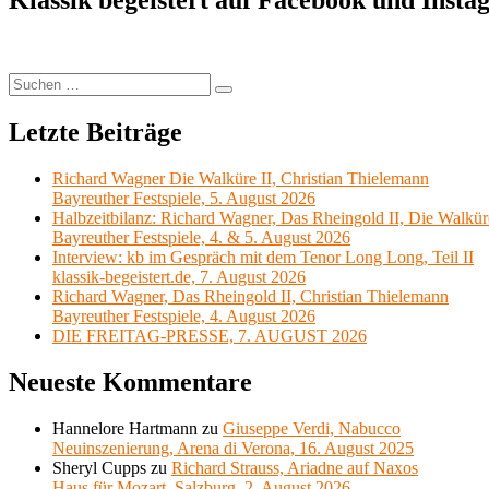
Suchen
Suchen
nach:
Letzte Beiträge
Richard Wagner Die Walküre II, Christian Thielemann
Bayreuther Festspiele, 5. August 2026
Halbzeitbilanz: Richard Wagner, Das Rheingold II, Die Walkür
Bayreuther Festspiele, 4. & 5. August 2026
Interview: kb im Gespräch mit dem Tenor Long Long, Teil II
klassik-begeistert.de, 7. August 2026
Richard Wagner, Das Rheingold II, Christian Thielemann
Bayreuther Festspiele, 4. August 2026
DIE FREITAG-PRESSE, 7. AUGUST 2026
Neueste Kommentare
Hannelore Hartmann
zu
Giuseppe Verdi, Nabucco
Neuinszenierung, Arena di Verona, 16. August 2025
Sheryl Cupps
zu
Richard Strauss, Ariadne auf Naxos
Haus für Mozart, Salzburg, 2. August 2026