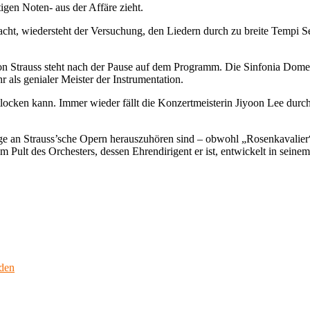
tigen Noten- aus der Affäre zieht.
cht, wiedersteht der Versuchung, den Liedern durch zu breite Tempi S
n Strauss steht nach der Pause auf dem Programm. Die Sinfonia Domesti
 als genialer Meister der Instrumentation.
ocken kann. Immer wieder fällt die Konzertmeisterin Jiyoon Lee durch vi
nge an Strauss’sche Opern herauszuhören sind – obwohl „Rosenkavalier
Pult des Orchesters, dessen Ehrendirigent er ist, entwickelt in seine
nden