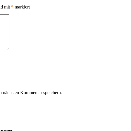
nd mit
*
markiert
n nächsten Kommentar speichern.
agram