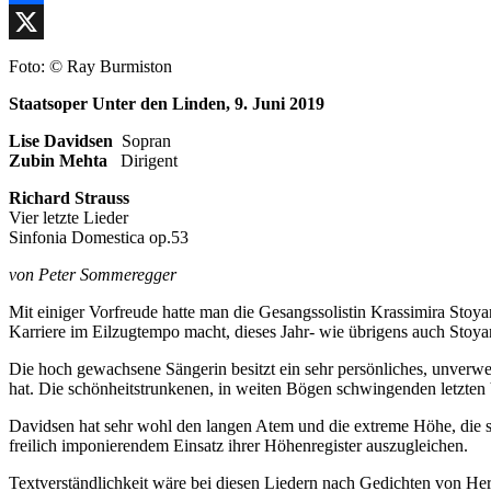
Facebook
X
Foto: © Ray Burmiston
Staatsoper Unter den Linden, 9. Juni 2019
Lise Davidsen
Sopran
Zubin Mehta
Dirigent
Richard Strauss
Vier letzte Lieder
Sinfonia Domestica op.53
von Peter Sommeregger
Mit einiger Vorfreude hatte man die Gesangssolistin Krassimira Stoya
Karriere im Eilzugtempo macht, dieses Jahr- wie übrigens auch Stoya
Die hoch gewachsene Sängerin besitzt ein sehr persönliches, unverwe
hat. Die schönheitstrunkenen, in weiten Bögen schwingenden letzten V
Davidsen hat sehr wohl den langen Atem und die extreme Höhe, die selb
freilich imponierendem Einsatz ihrer Höhenregister auszugleichen.
Textverständlichkeit wäre bei diesen Liedern nach Gedichten von Her