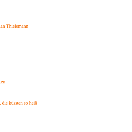
ian Thielemann
ken
 die küssten so heiß