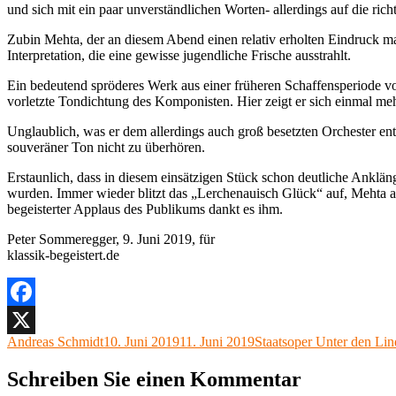
und sich mit ein paar unverständlichen Worten- allerdings auf die rich
Zubin Mehta, der an diesem Abend einen relativ erholten Eindruck ma
Interpretation, die eine gewisse jugendliche Frische ausstrahlt.
Ein bedeutend spröderes Werk aus einer früheren Schaffensperiode vo
vorletzte Tondichtung des Komponisten. Hier zeigt er sich einmal mehr
Unglaublich, was er dem allerdings auch groß besetzten Orchester entl
souveräner Ton nicht zu überhören.
Erstaunlich, dass in diesem einsätzigen Stück schon deutliche Anklä
wurden. Immer wieder blitzt das „Lerchenauisch Glück“ auf, Mehta am 
begeisterter Applaus des Publikums dankt es ihm.
Peter Sommeregger, 9. Juni 2019, für
klassik-begeistert.de
Facebook
Autor
Veröffentlicht
Kategorien
Andreas Schmidt
10. Juni 2019
11. Juni 2019
Staatsoper Unter den Li
X
am
Schreiben Sie einen Kommentar