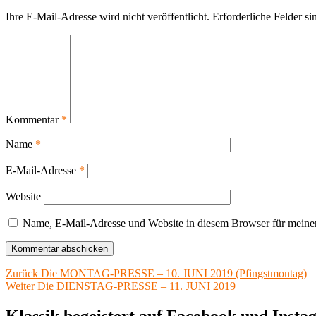
Ihre E-Mail-Adresse wird nicht veröffentlicht.
Erforderliche Felder si
Kommentar
*
Name
*
E-Mail-Adresse
*
Website
Name, E-Mail-Adresse und Website in diesem Browser für meine
Beitragsnavigation
Vorheriger
Zurück
Die MONTAG-PRESSE – 10. JUNI 2019 (Pfingstmontag)
Nächster
Beitrag:
Weiter
Die DIENSTAG-PRESSE – 11. JUNI 2019
Beitrag:
Klassik begeistert auf Facebook und Inst