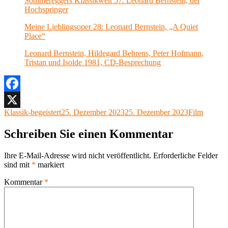
Sommereggers Klassikwelt 57: Leonard Bernstein, der
Hochspringer
Meine Lieblingsoper 28: Leonard Bernstein, „A Quiet
Place“
Leonard Bernstein, Hildegard Behrens, Peter Hofmann,
Tristan und Isolde 1981, CD-Besprechung
Facebook
Autor
Veröffentlicht
Kategorien
Klassik-begeistert
25. Dezember 2023
25. Dezember 2023
Film
X
am
Schreiben Sie einen Kommentar
Ihre E-Mail-Adresse wird nicht veröffentlicht.
Erforderliche Felder
sind mit
*
markiert
Kommentar
*