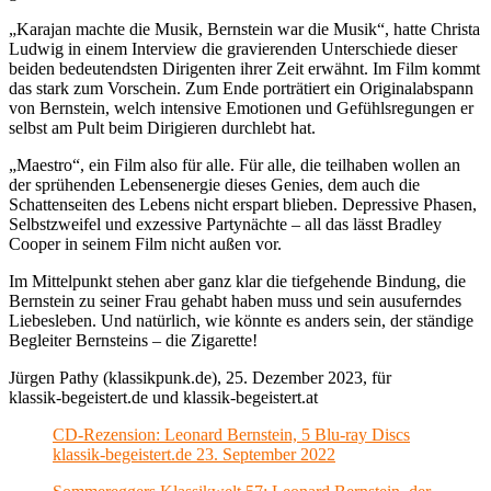
„Karajan machte die Musik, Bernstein war die Musik“, hatte Christa
Ludwig in einem Interview die gravierenden Unterschiede dieser
beiden bedeutendsten Dirigenten ihrer Zeit erwähnt. Im Film kommt
das stark zum Vorschein. Zum Ende porträtiert ein Originalabspann
von Bernstein, welch intensive Emotionen und Gefühlsregungen er
selbst am Pult beim Dirigieren durchlebt hat.
„Maestro“, ein Film also für alle. Für alle, die teilhaben wollen an
der sprühenden Lebensenergie dieses Genies, dem auch die
Schattenseiten des Lebens nicht erspart blieben. Depressive Phasen,
Selbstzweifel und exzessive Partynächte – all das lässt Bradley
Cooper in seinem Film nicht außen vor.
Im Mittelpunkt stehen aber ganz klar die tiefgehende Bindung, die
Bernstein zu seiner Frau gehabt haben muss und sein ausuferndes
Liebesleben. Und natürlich, wie könnte es anders sein, der ständige
Begleiter Bernsteins – die Zigarette!
Jürgen Pathy (klassikpunk.de), 25. Dezember 2023, für
klassik-begeistert.de und klassik-begeistert.at
CD-Rezension: Leonard Bernstein, 5 Blu-ray Discs
klassik-begeistert.de 23. September 2022