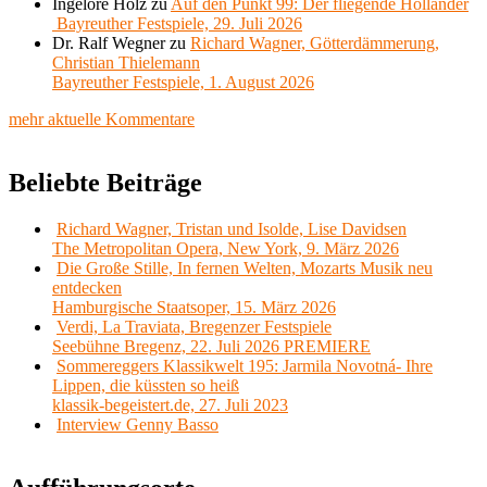
Ingelore Holz
zu
Auf den Punkt 99: Der fliegende Holländer
Bayreuther Festspiele, 29. Juli 2026
Dr. Ralf Wegner
zu
Richard Wagner, Götterdämmerung,
Christian Thielemann
Bayreuther Festspiele, 1. August 2026
mehr aktuelle Kommentare
Beliebte Beiträge
Richard Wagner, Tristan und Isolde, Lise Davidsen
The Metropolitan Opera, New York, 9. März 2026
Die Große Stille, In fernen Welten, Mozarts Musik neu
entdecken
Hamburgische Staatsoper, 15. März 2026
Verdi, La Traviata, Bregenzer Festspiele
Seebühne Bregenz, 22. Juli 2026 PREMIERE
Sommereggers Klassikwelt 195: Jarmila Novotná- Ihre
Lippen, die küssten so heiß
klassik-begeistert.de, 27. Juli 2023
Interview Genny Basso