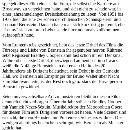
spiegelt dieser Film eine starke Frau, die selbst eine Karriere am
Broadway zu verzeichnen hatte, und sich nicht zu schade war, in
einer jahrzehntelangen Dreiecksbeziehung zu leben. Von 1951 bis
1977 hielt die Ehe zwischen der chilenischen Schauspielerin und
Leonard Bernstein. Danach hatte man sich kurzfristig getrennt, ehe
„Lenny“ sich zu ihrem Lebensende ihrer nochmals vollkommen
aufgeopfert hatte.
Vom Lungenkrebs gezeichnet, hebt das letzte Drittel des Films die
Fürsorge und Liebe von Bernstein ihr gegenüber hervor. Rührend
setzt Regisseur Bradley Cooper damit fast schon ihr ein Denkmal.
Während das erste Drittel, überwiegend authentisch in schwarz-
weiß, die Anfänge Bernsteins in der ersten Hälfte des 20.
Jahrhunderts als Dirigent beleuchtet, sein Debüt in der Carnegie
Hall, wo Bernstein als Einspringer für Bruno Walter über Nacht
zum Star avancierte, ist der Rest doch ganz stark der Privatperson
Bernstein gewidmet.
Seine unverwechselbare Art zu musizieren bleibt in diesem Film
dennoch nicht verborgen. Über ein Jahr soll sich Bradley Cooper
mit Yannick Nézet-Séguin, Musikdirektor der Metropolitan Opera,
für diesen Film aufs Dirigieren vorbereitet haben. Viele Szenen sind
es nicht, die man Bernstein am Pult eines Orchesters widmet. Die
wenigen allerdings beleuchten sehr gut, wie Bernstein als Musiker
getickt hat.