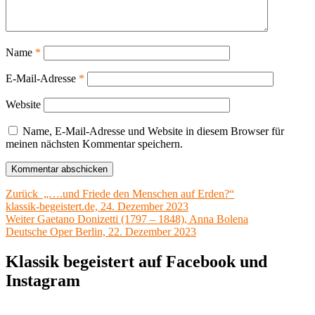
Name
*
E-Mail-Adresse
*
Website
Name, E-Mail-Adresse und Website in diesem Browser für
meinen nächsten Kommentar speichern.
Beitragsnavigation
Vorheriger
Zurück
„….und Friede den Menschen auf Erden?“
Beitrag:
klassik-begeistert.de, 24. Dezember 2023
Nächster
Weiter
Gaetano Donizetti (1797 – 1848), Anna Bolena
Beitrag:
Deutsche Oper Berlin, 22. Dezember 2023
Klassik begeistert auf Facebook und
Instagram