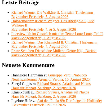
Letzte Beiträge
Richard Wagner Die Walküre II, Christian Thielemann
Bayreuther Festspiele, 5. August 2026
Halbzeitbilanz: Richard Wagner, Das Rheingold II, Die
Walküre II
Bayreuther Festspiele, 4. & 5. August 2026
Interview: kb im Gespräch mit dem Tenor Long Long, Teil II
klassik-begeistert.de, 7. August 2026
Richard Wagner, Das Rheingold II, Christian Thielemann
Bayreuther Festspiele, 4. August 2026
Franz Schubert Die schöne Müllerin Georg Nigl Bariton
klassik-begeistert.de, 6. August 2026
Neueste Kommentare
Hannelore Hartmann
zu
Giuseppe Verdi, Nabucco
Neuinszenierung, Arena di Verona, 16. August 2025
Sheryl Cupps
zu
Richard Strauss, Ariadne auf Naxos
Haus für Mozart, Salzburg, 2. August 2026
Klassikpunk
zu
Richard Strauss, Ariadne auf Naxos
Haus für Mozart, Salzburg, 2. August 2026
Ingelore Holz
zu
Auf den Punkt 99: Der fliegende Holländer
Bayreuther Festspiele, 29. Juli 2026