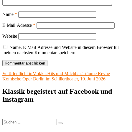
Name
*
E-Mail-Adresse
*
Website
Name, E-Mail-Adresse und Website in diesem Browser für
meinen nächsten Kommentar speichern.
Beitragsnavigation
Veröffentlicht in
Mokka-Hits und Milchbar-Träume Revue
Komische Oper Berlin im Schillertheater, 19. Juni 2026
Klassik begeistert auf Facebook und
Instagram
Suchen
Suchen
nach: