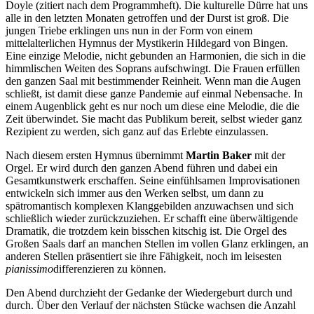
Doyle (zitiert nach dem Programmheft). Die kulturelle Dürre hat uns
alle in den letzten Monaten getroffen und der Durst ist groß. Die
jungen Triebe erklingen uns nun in der Form von einem
mittelalterlichen Hymnus der Mystikerin Hildegard von Bingen.
Eine einzige Melodie, nicht gebunden an Harmonien, die sich in die
himmlischen Weiten des Soprans aufschwingt. Die Frauen erfüllen
den ganzen Saal mit bestimmender Reinheit. Wenn man die Augen
schließt, ist damit diese ganze Pandemie auf einmal Nebensache. In
einem Augenblick geht es nur noch um diese eine Melodie, die die
Zeit überwindet. Sie macht das Publikum bereit, selbst wieder ganz
Rezipient zu werden, sich ganz auf das Erlebte einzulassen.
Nach diesem ersten Hymnus übernimmt
Martin Baker
mit der
Orgel. Er wird durch den ganzen Abend führen und dabei ein
Gesamtkunstwerk erschaffen. Seine einfühlsamen Improvisationen
entwickeln sich immer aus den Werken selbst, um dann zu
spätromantisch komplexen Klanggebilden anzuwachsen und sich
schließlich wieder zurückzuziehen. Er schafft eine überwältigende
Dramatik, die trotzdem kein bisschen kitschig ist. Die Orgel des
Großen Saals darf an manchen Stellen im vollen Glanz erklingen, an
anderen Stellen präsentiert sie ihre Fähigkeit, noch im leisesten
pianissimo
differenzieren zu können.
Den Abend durchzieht der Gedanke der Wiedergeburt durch und
durch. Über den Verlauf der nächsten Stücke wachsen die Anzahl