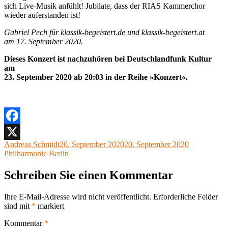
sich Live-Musik anfühlt! Jubilate, dass der RIAS Kammerchor
wieder auferstanden ist!
Gabriel Pech für klassik-begeistert.de und klassik-begeistert.at
am 17. September 2020.
Dieses Konzert ist nachzuhören bei Deutschlandfunk Kultur
am
23. September 2020 ab 20:03 in der Reihe »Konzert«.
Facebook
Autor
Veröffentlicht
Kategorien
Andreas Schmidt
20. September 2020
20. September 2020
X
am
Philharmonie Berlin
Schreiben Sie einen Kommentar
Ihre E-Mail-Adresse wird nicht veröffentlicht.
Erforderliche Felder
sind mit
*
markiert
Kommentar
*