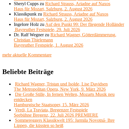
Sheryl Cupps
zu
Richard Strauss, Ariadne auf Naxos
Haus für Mozart, Salzburg, 2. August 2026
Klassikpunk
zu
Richard Strauss, Ariadne auf Naxos
Haus für Mozart, Salzburg, 2. August 2026
Ingelore Holz
zu
Auf den Punkt 99: Der fliegende Holländer
Bayreuther Festspiele, 29. Juli 2026
Dr. Ralf Wegner
zu
Richard Wagner, Götterdämmerung,
Christian Thielemann
Bayreuther Festspiele, 1. August 2026
mehr aktuelle Kommentare
Beliebte Beiträge
Richard Wagner, Tristan und Isolde, Lise Davidsen
The Metropolitan Opera, New York, 9. März 2026
Die Große Stille, In fernen Welten, Mozarts Musik neu
entdecken
Hamburgische Staatsoper, 15. März 2026
Verdi, La Traviata, Bregenzer Festspiele
Seebühne Bregenz, 22. Juli 2026 PREMIERE
Sommereggers Klassikwelt 195: Jarmila Novotná- Ihre
Lippen, die küssten so heiß