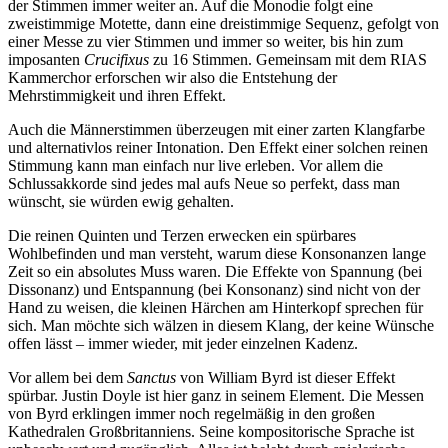
der Stimmen immer weiter an. Auf die Monodie folgt eine
zweistimmige Motette, dann eine dreistimmige Sequenz, gefolgt von
einer Messe zu vier Stimmen und immer so weiter, bis hin zum
imposanten
Crucifixus
zu 16 Stimmen. Gemeinsam mit dem RIAS
Kammerchor erforschen wir also die Entstehung der
Mehrstimmigkeit und ihren Effekt.
Auch die Männerstimmen überzeugen mit einer zarten Klangfarbe
und alternativlos reiner Intonation. Den Effekt einer solchen reinen
Stimmung kann man einfach nur live erleben. Vor allem die
Schlussakkorde sind jedes mal aufs Neue so perfekt, dass man
wünscht, sie würden ewig gehalten.
Die reinen Quinten und Terzen erwecken ein spürbares
Wohlbefinden und man versteht, warum diese Konsonanzen lange
Zeit so ein absolutes Muss waren. Die Effekte von Spannung (bei
Dissonanz) und Entspannung (bei Konsonanz) sind nicht von der
Hand zu weisen, die kleinen Härchen am Hinterkopf sprechen für
sich. Man möchte sich wälzen in diesem Klang, der keine Wünsche
offen lässt – immer wieder, mit jeder einzelnen Kadenz.
Vor allem bei dem
Sanctus
von William Byrd ist dieser Effekt
spürbar. Justin Doyle ist hier ganz in seinem Element. Die Messen
von Byrd erklingen immer noch regelmäßig in den großen
Kathedralen Großbritanniens. Seine kompositorische Sprache ist