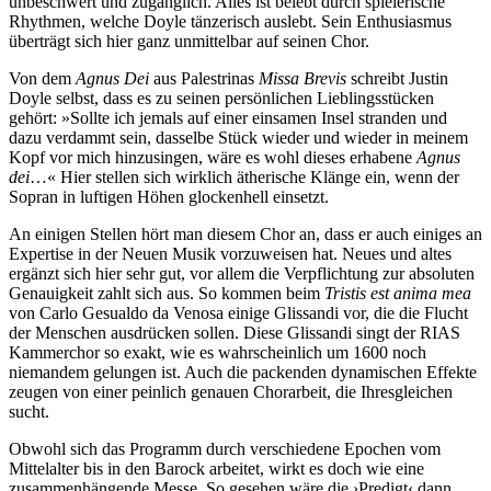
unbeschwert und zugänglich. Alles ist belebt durch spielerische
Rhythmen, welche Doyle tänzerisch auslebt. Sein Enthusiasmus
überträgt sich hier ganz unmittelbar auf seinen Chor.
Von dem
Agnus Dei
aus Palestrinas
Missa Brevis
schreibt Justin
Doyle selbst, dass es zu seinen persönlichen Lieblingsstücken
gehört: »Sollte ich jemals auf einer einsamen Insel stranden und
dazu verdammt sein, dasselbe Stück wieder und wieder in meinem
Kopf vor mich hinzusingen, wäre es wohl dieses erhabene
Agnus
dei
…« Hier stellen sich wirklich ätherische Klänge ein, wenn der
Sopran in luftigen Höhen glockenhell einsetzt.
An einigen Stellen hört man diesem Chor an, dass er auch einiges an
Expertise in der Neuen Musik vorzuweisen hat. Neues und altes
ergänzt sich hier sehr gut, vor allem die Verpflichtung zur absoluten
Genauigkeit zahlt sich aus. So kommen beim
Tristis est anima mea
von Carlo Gesualdo da Venosa einige Glissandi vor, die die Flucht
der Menschen ausdrücken sollen. Diese Glissandi singt der RIAS
Kammerchor so exakt, wie es wahrscheinlich um 1600 noch
niemandem gelungen ist. Auch die packenden dynamischen Effekte
zeugen von einer peinlich genauen Chorarbeit, die Ihresgleichen
sucht.
Obwohl sich das Programm durch verschiedene Epochen vom
Mittelalter bis in den Barock arbeitet, wirkt es doch wie eine
zusammenhängende Messe. So gesehen wäre die ›Predigt‹ dann