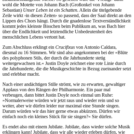
wohl die Motette von Johann Bach (Großonkel von Johann
Sebastian)
Unser Leben ist ein Schatten
. Allein die titelgebende
Zeile wirkt ›in diesen Zeiten‹ so passend, dass der Saal direkt an den
Lippen des Chors hängt. Durch die gnadenlose Textverständlichkeit
kommt jedes kleinste Bisschen beim Publikum an, was Bach hier
über die Endlichkeit und letztendliche Unbedeutenheit des
menschlichen Lebens vertont hat.
Zum Abschluss erklingt ein
Crucifixus
von Antonio Caldara,
diesmal zu 16 Stimmen. Wir sind also angekommen bei der »Blüte
des polyphonen Stils, der durch die Jahrhunderte stetig
weitergewachsen ist.« Justin Doyle zeichnet eine rote Linie durch
die Jahrhunderte, die die Musikgeschichte in Bezug zueinander setzt
und erlebbar macht.
Nach einer andächtigen Stille strömt, wie zu erwarten, gewaltiger
Applaus von den Rängen der Philharmonie. Ein paar mal
verbeugen, dann bittet Justin Doyle noch einmal um Ruhe:
»Normalerweise würden wir jetzt raus und wieder rein und so
weiter, aber wir dürfen leider nur maximal eine Stunde singen.
Darum würden wir das hier gerne etwas abkürzen. Dürfen wir
einfach noch ein kleines Stück für sie singen?« Sie dürfen.
Es endet also mit einem Jubilate. Jubilate, dass wieder solche Musik
erklingen kann! Jubilate, dass wir alle wieder erleben dürfen, wie