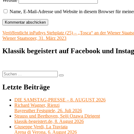
Website
Name, E-Mail-Adresse und Website in diesem Browser für meine
Beitragsnavigation
Veröffentlicht in
Pathys Stehplatz (25) – „Tosca“ an der Wiener Staats
Wiener Staatsoper, 31. März 2023
Klassik begeistert auf Facebook und Inst
Suchen
Suchen
nach:
Letzte Beiträge
DIE SAMSTAG-PRESSE – 8. AUGUST 2026
Richard Wagner, Rienzi
Bayreuther Festspiele, 26. Juli 2026
Strauss und Beethoven, Seiji Ozawa Dirigent
klassik-begeistert.de, 8. August 2026
Giuseppe Verdi, La Traviata
Arena di Verona, 6. August 2026