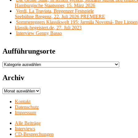
Hamburgische Staatsoper, 15. März 2026
Verdi, La Traviata, Bregenzer Festspiele
Seebühne Bregenz, 22. Juli 2026 PREMIERE
Sommereggers Klassikwelt 195: Jarmila Novotná- Ihre Lippen,
klassik-begeistert.de, 27. Juli 2023
Interview Genny Basso
Aufführungsorte
Aufführungsorte
Archiv
Archiv
Kontakt
Datenschutz
Impressum
Alle Beiträge
Interviews
CD-Besprechungen