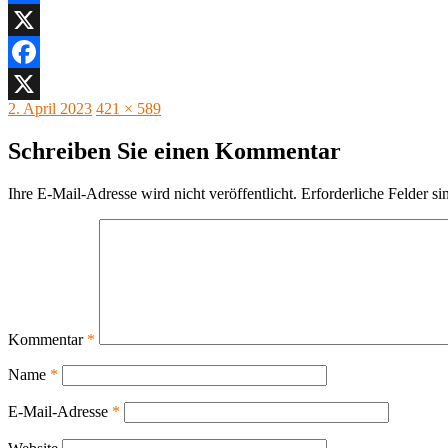
Facebook
X
Facebook
Veröffentlicht
Originalgröße
2. April 2023
421 × 589
X
am
Schreiben Sie einen Kommentar
Ihre E-Mail-Adresse wird nicht veröffentlicht.
Erforderliche Felder si
Kommentar
*
Name
*
E-Mail-Adresse
*