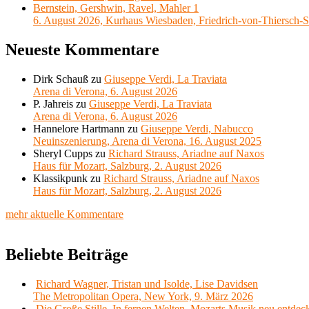
Bernstein, Gershwin, Ravel, Mahler 1
6. August 2026, Kurhaus Wiesbaden, Friedrich-von-Thiersch-S
Neueste Kommentare
Dirk Schauß
zu
Giuseppe Verdi, La Traviata
Arena di Verona, 6. August 2026
P. Jahreis
zu
Giuseppe Verdi, La Traviata
Arena di Verona, 6. August 2026
Hannelore Hartmann
zu
Giuseppe Verdi, Nabucco
Neuinszenierung, Arena di Verona, 16. August 2025
Sheryl Cupps
zu
Richard Strauss, Ariadne auf Naxos
Haus für Mozart, Salzburg, 2. August 2026
Klassikpunk
zu
Richard Strauss, Ariadne auf Naxos
Haus für Mozart, Salzburg, 2. August 2026
mehr aktuelle Kommentare
Beliebte Beiträge
Richard Wagner, Tristan und Isolde, Lise Davidsen
The Metropolitan Opera, New York, 9. März 2026
Die Große Stille, In fernen Welten, Mozarts Musik neu entdec