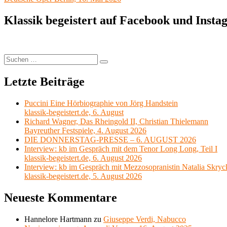
Klassik begeistert auf Facebook und Inst
Suchen
Suchen
nach:
Letzte Beiträge
Puccini Eine Hörbiographie von Jörg Handstein
klassik-begeistert.de, 6. August
Richard Wagner, Das Rheingold II, Christian Thielemann
Bayreuther Festspiele, 4. August 2026
DIE DONNERSTAG-PRESSE – 6. AUGUST 2026
Interview: kb im Gespräch mit dem Tenor Long Long, Teil I
klassik-begeistert.de, 6. August 2026
Interview: kb im Gespräch mit Mezzosopranistin Natalia Skryc
klassik-begeistert.de, 5. August 2026
Neueste Kommentare
Hannelore Hartmann
zu
Giuseppe Verdi, Nabucco