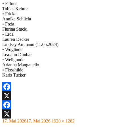
• Fafner
Tobias Kehrer
• Fricka
Annika Schlicht
• Freia
Flurina Stucki
• Erda
Lauren Decker
Lindsay Ammann (11.05.2024)
• Woglinde
Lea-ann Dunbar
• Wellgunde
Arianna Manganello
• Flosshilde
Karis Tucker
Facebook
X
Facebook
Veröffentlicht
Originalgröße
17. Mai 2026
17. Mai 2026
1920 × 1282
X
am