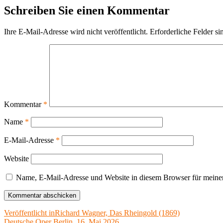
Schreiben Sie einen Kommentar
Ihre E-Mail-Adresse wird nicht veröffentlicht.
Erforderliche Felder si
Kommentar
*
Name
*
E-Mail-Adresse
*
Website
Name, E-Mail-Adresse und Website in diesem Browser für meine
Beitragsnavigation
Veröffentlicht in
Richard Wagner, Das Rheingold (1869)
Deutsche Oper Berlin, 16. Mai 2026