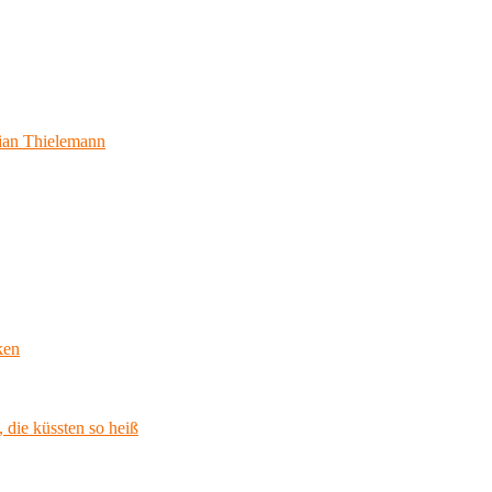
ian Thielemann
ken
 die küssten so heiß