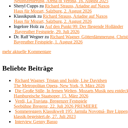
Neuinszenierung, Arena di Verona, 16. August 2025
Sheryl Cupps
zu
Richard Strauss, Ariadne auf Naxos
Haus für Mozart, Salzburg, 2. August 2026
Klassikpunk
zu
Richard Strauss, Ariadne auf Naxos
Haus für Mozart, Salzburg, 2. August 2026
Ingelore Holz
zu
Auf den Punkt 99: Der fliegende Holländer
Bayreuther Festspiele, 29. Juli 2026
Dr. Ralf Wegner
zu
Richard Wagner, Götterdämmerung, Christ
Bayreuther Festspiele, 1. August 2026
mehr aktuelle Kommentare
Beliebte Beiträge
Richard Wagner, Tristan und Isolde, Lise Davidsen
The Metropolitan Opera, New York, 9. März 2026
Die Große Stille, In fernen Welten, Mozarts Musik neu entdec
Hamburgische Staatsoper, 15. März 2026
Verdi, La Traviata, Bregenzer Festspiele
Seebühne Bregenz, 22. Juli 2026 PREMIERE
Sommereggers Klassikwelt 195: Jarmila Novotná- Ihre Lippen,
klassik-begeistert.de, 27. Juli 2023
Interview Genny Basso