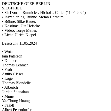
DEUTSCHE OPER BERLIN
SIEGFRIED
• Sir Donald Runnicles. Nicholas Carter (11.05.2024)
• Inszenierung, Bühne. Stefan Herheim.
• Bühne. Silke Bauer.
• Kostüme. Uta Heiseke.
• Video. Torge Møller.
• Licht. Ulrich Niepel.
Besetzung 11.05.2024
• Wotan
Iain Paterson
• Donner
Thomas Lehman
• Froh
Attilio Glaser
• Loge
Thomas Blondelle
• Alberich
Jordan Shanahan
• Mime
Ya-Chung Huang
• Fasolt
Albert Pesendorfer