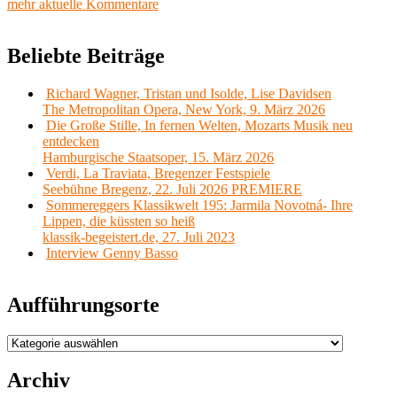
mehr aktuelle Kommentare
Beliebte Beiträge
Richard Wagner, Tristan und Isolde, Lise Davidsen
The Metropolitan Opera, New York, 9. März 2026
Die Große Stille, In fernen Welten, Mozarts Musik neu
entdecken
Hamburgische Staatsoper, 15. März 2026
Verdi, La Traviata, Bregenzer Festspiele
Seebühne Bregenz, 22. Juli 2026 PREMIERE
Sommereggers Klassikwelt 195: Jarmila Novotná- Ihre
Lippen, die küssten so heiß
klassik-begeistert.de, 27. Juli 2023
Interview Genny Basso
Aufführungsorte
Aufführungsorte
Archiv