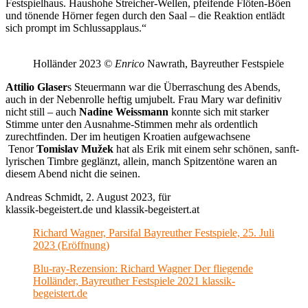
Festspielhaus. Haushohe Streicher-Wellen, pfeifende Flöten-Böen
und tönende Hörner fegen durch den Saal – die Reaktion entlädt
sich prompt im Schlussapplaus.“
Holländer 2023
© Enrico
Nawrath, Bayreuther Festspiele
Attilio Glaser
s Steuermann war die Überraschung des Abends,
auch in der Nebenrolle heftig umjubelt. Frau Mary war definitiv
nicht still – auch
Nadine Weissmann
konnte sich mit starker
Stimme unter den Ausnahme-Stimmen mehr als ordentlich
zurechtfinden. Der im heutigen Kroatien aufgewachsene
Tenor
Tomislav Mužek
hat als Erik mit einem sehr schönen, sanft-
lyrischen Timbre geglänzt, allein, manch Spitzentöne waren an
diesem Abend nicht die seinen.
Andreas Schmidt, 2. August 2023, für
klassik-begeistert.de und klassik-begeistert.at
Richard Wagner, Parsifal Bayreuther Festspiele, 25. Juli
2023 (Eröffnung)
Blu-ray-Rezension: Richard Wagner Der fliegende
Holländer, Bayreuther Festspiele 2021 klassik-
begeistert.de