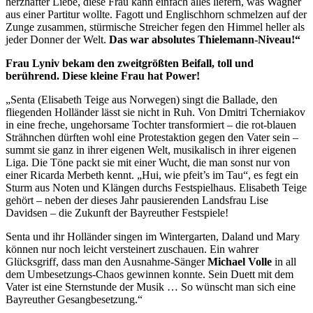
herzhafter Liebe, diese Frau kann einfach alles liefern, was Wagner
aus einer Partitur wollte. Fagott und Englischhorn schmelzen auf der
Zunge zusammen, stürmische Streicher fegen den Himmel heller als
jeder Donner der Welt.
Das war absolutes Thielemann-Niveau!“
Frau Lyniv bekam den zweitgrößten Beifall, toll und
berührend. Diese kleine Frau hat Power!
„Senta (Elisabeth Teige aus Norwegen) singt die Ballade, den
fliegenden Holländer lässt sie nicht in Ruh. Von Dmitri Tcherniakov
in eine freche, ungehorsame Tochter transformiert – die rot-blauen
Strähnchen dürften wohl eine Protestaktion gegen den Vater sein –
summt sie ganz in ihrer eigenen Welt, musikalisch in ihrer eigenen
Liga. Die Töne packt sie mit einer Wucht, die man sonst nur von
einer Ricarda Merbeth kennt. „Hui, wie pfeit’s im Tau“, es fegt ein
Sturm aus Noten und Klängen durchs Festspielhaus. Elisabeth Teige
gehört – neben der dieses Jahr pausierenden Landsfrau Lise
Davidsen – die Zukunft der Bayreuther Festspiele!
Senta und ihr Holländer singen im Wintergarten, Daland und Mary
können nur noch leicht versteinert zuschauen. Ein wahrer
Glücksgriff, dass man den Ausnahme-Sänger
Michael Volle
in all
dem Umbesetzungs-Chaos gewinnen konnte. Sein Duett mit dem
Vater ist eine Sternstunde der Musik … So wünscht man sich eine
Bayreuther Gesangbesetzung.“