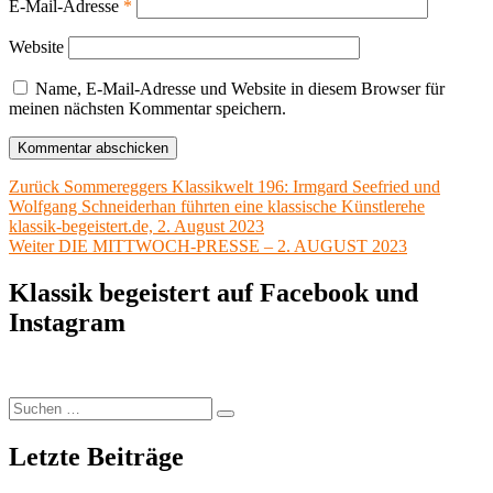
E-Mail-Adresse
*
Website
Name, E-Mail-Adresse und Website in diesem Browser für
meinen nächsten Kommentar speichern.
Beitragsnavigation
Vorheriger
Zurück
Sommereggers Klassikwelt 196: Irmgard Seefried und
Beitrag:
Wolfgang Schneiderhan führten eine klassische Künstlerehe
klassik-begeistert.de, 2. August 2023
Nächster
Weiter
DIE MITTWOCH-PRESSE – 2. AUGUST 2023
Beitrag:
Klassik begeistert auf Facebook und
Instagram
Suchen
Suchen
nach:
Letzte Beiträge