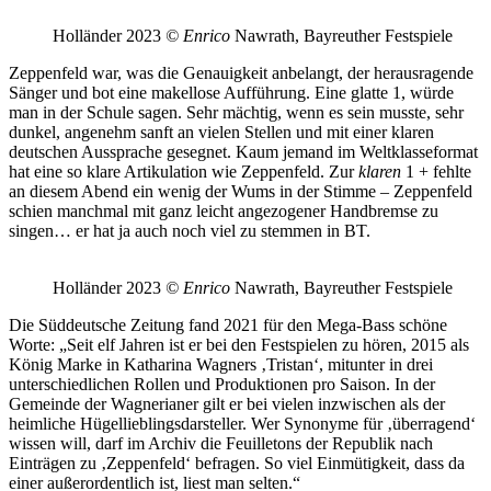
Holländer 2023
© Enrico
Nawrath, Bayreuther Festspiele
Zeppenfeld war, was die Genauigkeit anbelangt, der herausragende
Sänger und bot eine makellose Aufführung. Eine glatte 1, würde
man in der Schule sagen. Sehr mächtig, wenn es sein musste, sehr
dunkel, angenehm sanft an vielen Stellen und mit einer klaren
deutschen Aussprache gesegnet. Kaum jemand im Weltklasseformat
hat eine so klare Artikulation wie Zeppenfeld. Zur
klaren
1 + fehlte
an diesem Abend ein wenig der Wums in der Stimme – Zeppenfeld
schien manchmal mit ganz leicht angezogener Handbremse zu
singen… er hat ja auch noch viel zu stemmen in BT.
Holländer 2023
© Enrico
Nawrath, Bayreuther Festspiele
Die Süddeutsche Zeitung fand 2021 für den Mega-Bass schöne
Worte: „Seit elf Jahren ist er bei den Festspielen zu hören, 2015 als
König Marke in Katharina Wagners ‚Tristan‘, mitunter in drei
unterschiedlichen Rollen und Produktionen pro Saison. In der
Gemeinde der Wagnerianer gilt er bei vielen inzwischen als der
heimliche Hügellieblingsdarsteller. Wer Synonyme für ‚überragend‘
wissen will, darf im Archiv die Feuilletons der Republik nach
Einträgen zu ‚Zeppenfeld‘ befragen. So viel Einmütigkeit, dass da
einer außerordentlich ist, liest man selten.“