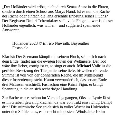
„Der Holländer wird erlöst, nicht durch Sentas Sturz in die Fluten,
sondern durch einen Schuss aus Marys Hand. Ist es nun die Rache
der Rache oder einfach die lang ersehnte Erlösung seines Fluchs?
Der Regisseur Dmitri Tcherniakov stellt viele Fragen – wer ist dieser
Holländer eigentlich, was will er – und suggeriert spannende
Antworten.
Holländer 2023
© Enrico
Nawrath, Bayreuther
Festspiele
Klar ist: Der Seemann kämpft mit seinem Fluch, sehnt sich nach
dem Ende, findet nur die ewigen Fluten der Weltmeere. Der Tod
wäre ihm lieber, zornig ist er, so singt er auch.
Michael Volle
ist die
perfekte Besetzung der Titelpartie, seine tiefe, bisweilen röhrende
Stimme ist voll von der donnernden Rache, die im Mittelpunkt
dieser Inszenierung steht. Kaum verwunderlich, dass er am Ende
drei Matrosen erschießt. Fast schon eine Krimi-Figur, er bringt
Spannung in die an sich recht dröge Handlung.
Zur Sache war es schon im Vorspiel gegangen, Oksana Lyniv lässt
es im Graben gewaltig krachen, da war von Takt eins richtig Dampf
drin! Die stürmische See spielt sich in voller Wucht im Holzboden
unter den Stühlen aus, es herrscht mindestens Windstärke 10 im