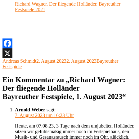
Richard Wagner, Der fliegende Holländer, Bayreuther
Festspiele 2021
Facebook
Autor
Veröffentlicht
Kategorien
Andreas Schmidt
2. August 2023
2. August 2023
Bayreuther
X
am
Festspiele
Ein Kommentar zu „Richard Wagner:
Der fliegende Holländer
Bayreuther Festspiele, 1. August 2023“
Arnold Weber
sagt:
7. August 2023 um 16:23 Uhr
Heute, am 07.08.23, 3 Tage nach dem umjubelten Holländer,
sitzen wir gefühlsmäßig immer noch im Festspielhaus, den
Musik- und Gesangsrausch immer noch im Ohr, glücklich,