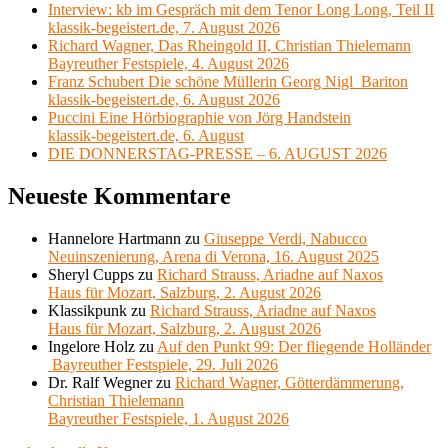
Interview: kb im Gespräch mit dem Tenor Long Long, Teil II
klassik-begeistert.de, 7. August 2026
Richard Wagner, Das Rheingold II, Christian Thielemann
Bayreuther Festspiele, 4. August 2026
Franz Schubert Die schöne Müllerin Georg Nigl Bariton
klassik-begeistert.de, 6. August 2026
Puccini Eine Hörbiographie von Jörg Handstein
klassik-begeistert.de, 6. August
DIE DONNERSTAG-PRESSE – 6. AUGUST 2026
Neueste Kommentare
Hannelore Hartmann
zu
Giuseppe Verdi, Nabucco
Neuinszenierung, Arena di Verona, 16. August 2025
Sheryl Cupps
zu
Richard Strauss, Ariadne auf Naxos
Haus für Mozart, Salzburg, 2. August 2026
Klassikpunk
zu
Richard Strauss, Ariadne auf Naxos
Haus für Mozart, Salzburg, 2. August 2026
Ingelore Holz
zu
Auf den Punkt 99: Der fliegende Holländer
Bayreuther Festspiele, 29. Juli 2026
Dr. Ralf Wegner
zu
Richard Wagner, Götterdämmerung,
Christian Thielemann
Bayreuther Festspiele, 1. August 2026