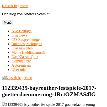
Zum
Klassik begeistert
Inhalt
Der Blog von Andreas Schmidt
springen
Menü
Alle Beiträge
Interviews
CD-Besprechungen
Buchbesprechungen
Klassikwelten
Meine Lieblingsmusik
Das Klassik-Quiz
Kommentare
Autorenteam
Über mich
112339435-bayreuther-festspiele-2017-
goetterdaemmerung-1RrtOZMAS4IG