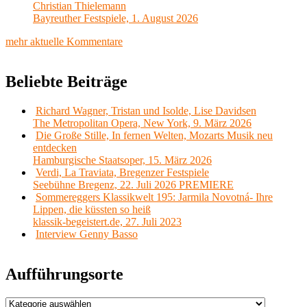
Christian Thielemann
Bayreuther Festspiele, 1. August 2026
mehr aktuelle Kommentare
Beliebte Beiträge
Richard Wagner, Tristan und Isolde, Lise Davidsen
The Metropolitan Opera, New York, 9. März 2026
Die Große Stille, In fernen Welten, Mozarts Musik neu
entdecken
Hamburgische Staatsoper, 15. März 2026
Verdi, La Traviata, Bregenzer Festspiele
Seebühne Bregenz, 22. Juli 2026 PREMIERE
Sommereggers Klassikwelt 195: Jarmila Novotná- Ihre
Lippen, die küssten so heiß
klassik-begeistert.de, 27. Juli 2023
Interview Genny Basso
Aufführungsorte
Aufführungsorte