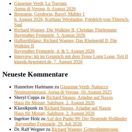
Giuseppe Verdi, La Traviata
Arena di Verona, 6. August 2026
Bernstein, Gershwin, Ravel, Mahler 1
6. August 2026, Kurhaus Wiesbaden, Friedrich-von-Thiersch-
Saal
Richard Wagner, Die Walküre II, Christian Thielemann
Bayreuther Festspiele, 5. August 2026
Halbzeitbilanz: Richard Wagner, Das Rheingold II, Die
Walküre II
Bayreuther Festspiele, 4. & 5. August 2026
Interview: kb im Gespräch mit dem Tenor Long Long, Teil II
klassik-begeistert.de, 7. August 2026
Neueste Kommentare
Hannelore Hartmann
zu
Giuseppe Verdi, Nabucco
Neuinszenierung, Arena di Verona, 16. August 2025
Sheryl Cupps
zu
Richard Strauss, Ariadne auf Naxos
Haus für Mozart, Salzburg, 2. August 2026
Klassikpunk
zu
Richard Strauss, Ariadne auf Naxos
Haus für Mozart, Salzburg, 2. August 2026
Ingelore Holz
zu
Auf den Punkt 99: Der fliegende Holländer
Bayreuther Festspiele, 29. Juli 2026
Dr. Ralf Wegner
zu
Richard Wagner, Götterdämmerung,