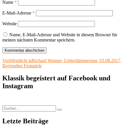
Name
*
E-Mail-Adresse
*
Website
Name, E-Mail-Adresse und Website in diesem Browser für
meinen nächsten Kommentar speichern.
Beitragsnavigation
Veröffentlicht in
Richard Wagner, Götterdämmerung, 03.08.2017,
Bayreuther Festspiele
Klassik begeistert auf Facebook und
Instagram
Suchen
Suchen
nach:
Letzte Beiträge