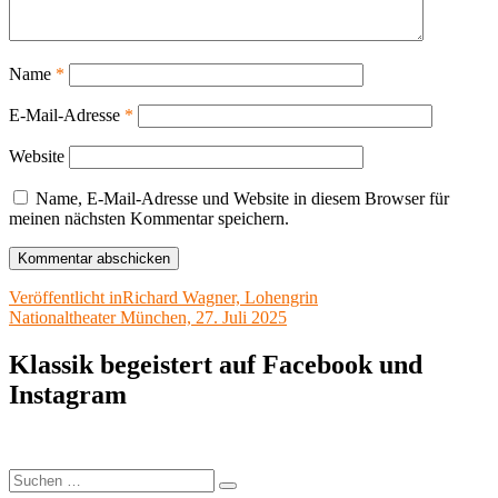
Name
*
E-Mail-Adresse
*
Website
Name, E-Mail-Adresse und Website in diesem Browser für
meinen nächsten Kommentar speichern.
Beitragsnavigation
Veröffentlicht in
Richard Wagner, Lohengrin
Nationaltheater München, 27. Juli 2025
Klassik begeistert auf Facebook und
Instagram
Suchen
Suchen
nach: