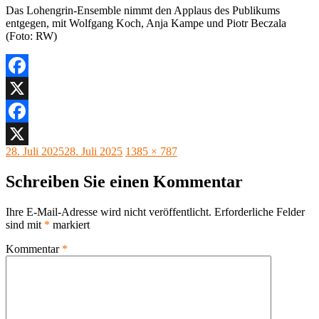
Das Lohengrin-Ensemble nimmt den Applaus des Publikums
entgegen, mit Wolfgang Koch, Anja Kampe und Piotr Beczala
(Foto: RW)
Facebook
X
Facebook
Veröffentlicht
Originalgröße
28. Juli 2025
28. Juli 2025
1385 × 787
X
am
Schreiben Sie einen Kommentar
Ihre E-Mail-Adresse wird nicht veröffentlicht.
Erforderliche Felder
sind mit
*
markiert
Kommentar
*