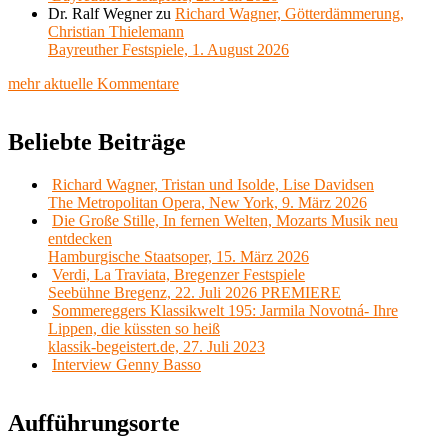
Dr. Ralf Wegner
zu
Richard Wagner, Götterdämmerung,
Christian Thielemann
Bayreuther Festspiele, 1. August 2026
mehr aktuelle Kommentare
Beliebte Beiträge
Richard Wagner, Tristan und Isolde, Lise Davidsen
The Metropolitan Opera, New York, 9. März 2026
Die Große Stille, In fernen Welten, Mozarts Musik neu
entdecken
Hamburgische Staatsoper, 15. März 2026
Verdi, La Traviata, Bregenzer Festspiele
Seebühne Bregenz, 22. Juli 2026 PREMIERE
Sommereggers Klassikwelt 195: Jarmila Novotná- Ihre
Lippen, die küssten so heiß
klassik-begeistert.de, 27. Juli 2023
Interview Genny Basso
Aufführungsorte