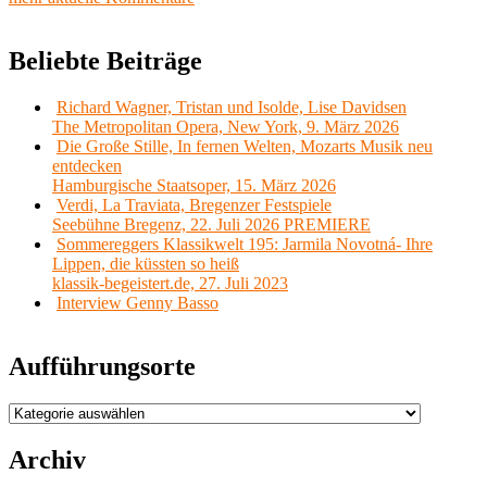
Beliebte Beiträge
Richard Wagner, Tristan und Isolde, Lise Davidsen
The Metropolitan Opera, New York, 9. März 2026
Die Große Stille, In fernen Welten, Mozarts Musik neu
entdecken
Hamburgische Staatsoper, 15. März 2026
Verdi, La Traviata, Bregenzer Festspiele
Seebühne Bregenz, 22. Juli 2026 PREMIERE
Sommereggers Klassikwelt 195: Jarmila Novotná- Ihre
Lippen, die küssten so heiß
klassik-begeistert.de, 27. Juli 2023
Interview Genny Basso
Aufführungsorte
Aufführungsorte
Archiv