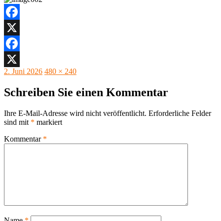
Facebook
X
Facebook
Veröffentlicht
Originalgröße
2. Juni 2026
480 × 240
X
am
Schreiben Sie einen Kommentar
Ihre E-Mail-Adresse wird nicht veröffentlicht.
Erforderliche Felder
sind mit
*
markiert
Kommentar
*
Name
*