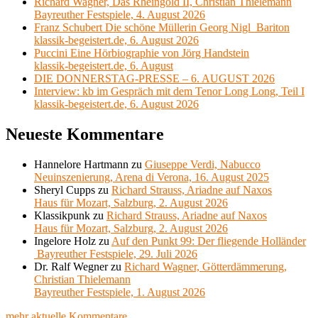
Richard Wagner, Das Rheingold II, Christian Thielemann
Bayreuther Festspiele, 4. August 2026
Franz Schubert Die schöne Müllerin Georg Nigl Bariton
klassik-begeistert.de, 6. August 2026
Puccini Eine Hörbiographie von Jörg Handstein
klassik-begeistert.de, 6. August
DIE DONNERSTAG-PRESSE – 6. AUGUST 2026
Interview: kb im Gespräch mit dem Tenor Long Long, Teil I
klassik-begeistert.de, 6. August 2026
Neueste Kommentare
Hannelore Hartmann
zu
Giuseppe Verdi, Nabucco
Neuinszenierung, Arena di Verona, 16. August 2025
Sheryl Cupps
zu
Richard Strauss, Ariadne auf Naxos
Haus für Mozart, Salzburg, 2. August 2026
Klassikpunk
zu
Richard Strauss, Ariadne auf Naxos
Haus für Mozart, Salzburg, 2. August 2026
Ingelore Holz
zu
Auf den Punkt 99: Der fliegende Holländer
Bayreuther Festspiele, 29. Juli 2026
Dr. Ralf Wegner
zu
Richard Wagner, Götterdämmerung,
Christian Thielemann
Bayreuther Festspiele, 1. August 2026
mehr aktuelle Kommentare