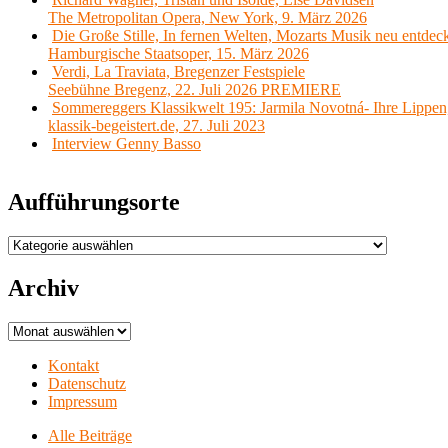
The Metropolitan Opera, New York, 9. März 2026
Die Große Stille, In fernen Welten, Mozarts Musik neu entdec
Hamburgische Staatsoper, 15. März 2026
Verdi, La Traviata, Bregenzer Festspiele
Seebühne Bregenz, 22. Juli 2026 PREMIERE
Sommereggers Klassikwelt 195: Jarmila Novotná- Ihre Lippen,
klassik-begeistert.de, 27. Juli 2023
Interview Genny Basso
Aufführungsorte
Aufführungsorte
Archiv
Archiv
Kontakt
Datenschutz
Impressum
Alle Beiträge