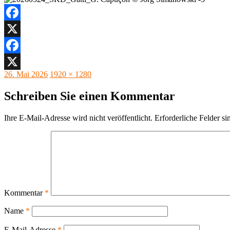
Facebook
X
Facebook
Veröffentlicht
Originalgröße
26. Mai 2026
1920 × 1280
X
am
Schreiben Sie einen Kommentar
Ihre E-Mail-Adresse wird nicht veröffentlicht.
Erforderliche Felder si
Kommentar
*
Name
*
E-Mail-Adresse
*