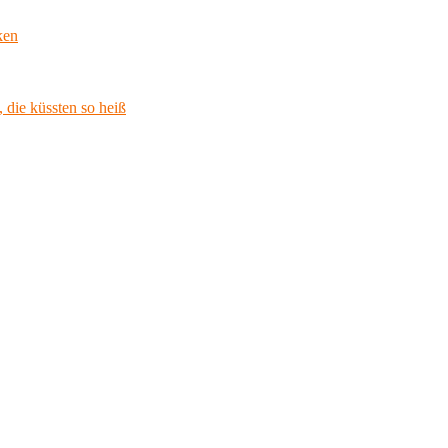
ken
 die küssten so heiß