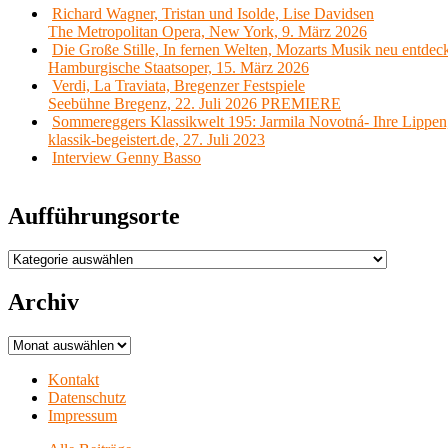
Richard Wagner, Tristan und Isolde, Lise Davidsen
The Metropolitan Opera, New York, 9. März 2026
Die Große Stille, In fernen Welten, Mozarts Musik neu entdec
Hamburgische Staatsoper, 15. März 2026
Verdi, La Traviata, Bregenzer Festspiele
Seebühne Bregenz, 22. Juli 2026 PREMIERE
Sommereggers Klassikwelt 195: Jarmila Novotná- Ihre Lippen,
klassik-begeistert.de, 27. Juli 2023
Interview Genny Basso
Aufführungsorte
Aufführungsorte
Archiv
Archiv
Kontakt
Datenschutz
Impressum