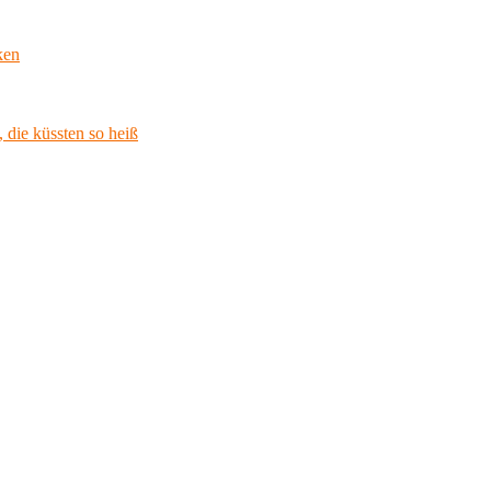
ken
 die küssten so heiß