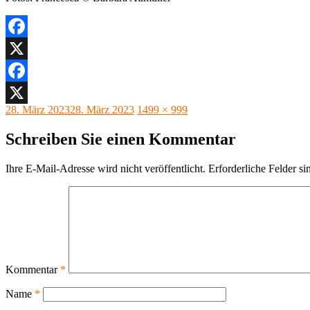
Facebook
X
Facebook
Veröffentlicht
Originalgröße
28. März 2023
28. März 2023
1499 × 999
X
am
Schreiben Sie einen Kommentar
Ihre E-Mail-Adresse wird nicht veröffentlicht.
Erforderliche Felder si
Kommentar
*
Name
*