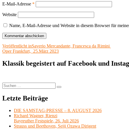
E-Mail-Adresse
*
Website
Name, E-Mail-Adresse und Website in diesem Browser für meine
Beitragsnavigation
Veröffentlicht in
Saverio Mercandante, Francesca da Rimini
Oper Frankfurt, 25.März 2023
Klassik begeistert auf Facebook und Inst
Suchen
Suchen
nach:
Letzte Beiträge
DIE SAMSTAG-PRESSE – 8. AUGUST 2026
Richard Wagner, Rienzi
Bayreuther Festspiele, 26. Juli 2026
Strauss und Beethoven, Seiji Ozawa Dirigent