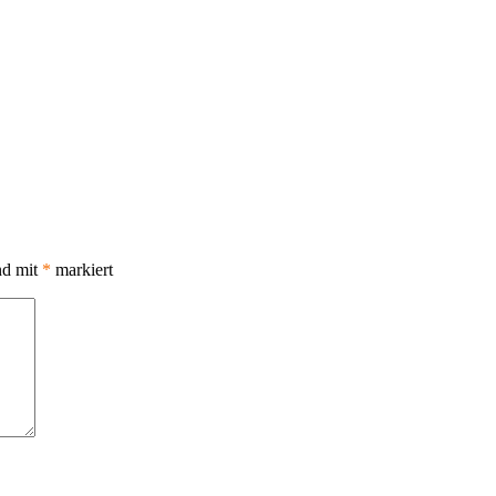
nd mit
*
markiert