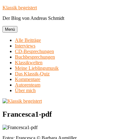
Zum
Klassik begeistert
Inhalt
Der Blog von Andreas Schmidt
springen
Menü
Alle Beiträge
Interviews
CD-Besprechungen
Buchbesprechungen
Klassikwelten
Meine Lieblingsmusik
Das Klassik-Quiz
Kommentare
Autorenteam
Über mich
Francesca1-pdf
Fotos: Francesca © Barbara Aumüller