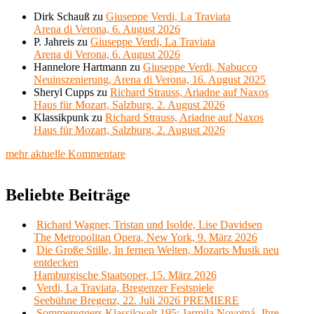
Dirk Schauß
zu
Giuseppe Verdi, La Traviata
Arena di Verona, 6. August 2026
P. Jahreis
zu
Giuseppe Verdi, La Traviata
Arena di Verona, 6. August 2026
Hannelore Hartmann
zu
Giuseppe Verdi, Nabucco
Neuinszenierung, Arena di Verona, 16. August 2025
Sheryl Cupps
zu
Richard Strauss, Ariadne auf Naxos
Haus für Mozart, Salzburg, 2. August 2026
Klassikpunk
zu
Richard Strauss, Ariadne auf Naxos
Haus für Mozart, Salzburg, 2. August 2026
mehr aktuelle Kommentare
Beliebte Beiträge
Richard Wagner, Tristan und Isolde, Lise Davidsen
The Metropolitan Opera, New York, 9. März 2026
Die Große Stille, In fernen Welten, Mozarts Musik neu
entdecken
Hamburgische Staatsoper, 15. März 2026
Verdi, La Traviata, Bregenzer Festspiele
Seebühne Bregenz, 22. Juli 2026 PREMIERE
Sommereggers Klassikwelt 195: Jarmila Novotná- Ihre