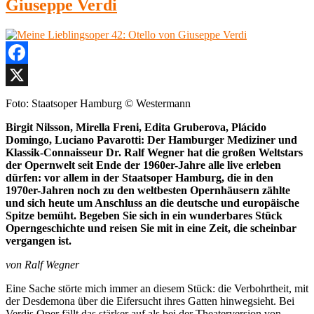
Giuseppe Verdi
Facebook
X
Foto: Staatsoper Hamburg © Westermann
Birgit Nilsson, Mirella Freni, Edita Gruberova, Plácido
Domingo, Luciano Pavarotti: Der Hamburger Mediziner und
Klassik-Connaisseur Dr. Ralf Wegner hat die großen Weltstars
der Opernwelt seit Ende der 1960er-Jahre alle live erleben
dürfen: vor allem in der Staatsoper Hamburg, die in den
1970er-Jahren noch zu den weltbesten Opernhäusern zählte
und sich heute um Anschluss an die deutsche und europäische
Spitze bemüht. Begeben Sie sich in ein wunderbares Stück
Operngeschichte und reisen Sie mit in eine Zeit, die scheinbar
vergangen ist.
von Ralf Wegner
Eine Sache störte mich immer an diesem Stück: die Verbohrtheit, mit
der Desdemona über die Eifersucht ihres Gatten hinwegsieht. Bei
Verdis Oper fällt das stärker auf als bei der Theaterversion von