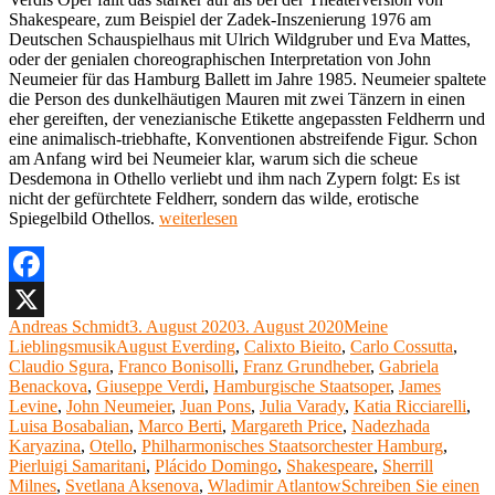
Shakespeare, zum Beispiel der Zadek-Inszenierung 1976 am
Deutschen Schauspielhaus mit Ulrich Wildgruber und Eva Mattes,
oder der genialen choreographischen Interpretation von John
Neumeier für das Hamburg Ballett im Jahre 1985. Neumeier spaltete
die Person des dunkelhäutigen Mauren mit zwei Tänzern in einen
eher gereiften, der venezianische Etikette angepassten Feldherrn und
eine animalisch-triebhafte, Konventionen abstreifende Figur. Schon
am Anfang wird bei Neumeier klar, warum sich die scheue
Desdemona in Othello verliebt und ihm nach Zypern folgt: Es ist
nicht der gefürchtete Feldherr, sondern das wilde, erotische
„Meine
Spiegelbild Othellos.
weiterlesen
Lieblingsoper
42:
Otello
von
Facebook
Giuseppe
Autor
Veröffentlicht
Kategorien
Andreas Schmidt
3. August 2020
3. August 2020
Meine
X
Verdi“
Schlagwörter
am
Lieblingsmusik
August Everding
,
Calixto Bieito
,
Carlo Cossutta
,
Claudio Sgura
,
Franco Bonisolli
,
Franz Grundheber
,
Gabriela
Benackova
,
Giuseppe Verdi
,
Hamburgische Staatsoper
,
James
Levine
,
John Neumeier
,
Juan Pons
,
Julia Varady
,
Katia Ricciarelli
,
Luisa Bosabalian
,
Mar­­co Berti
,
Margareth Price
,
Nadezhada
Karyazina
,
Otello
,
Philharmonisches Staatsorchester Hamburg
,
Pierluigi Samaritani
,
Plácido Domingo
,
Shakespeare
,
Sherrill
Milnes
,
Svetlana Akse­nova
,
Wladimir Atlantow
Schreiben Sie einen