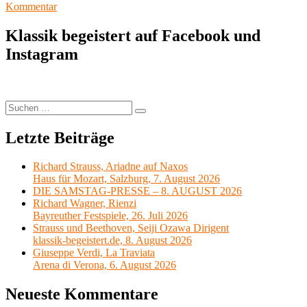
zu
Kommentar
Meine
Lieblingsoper
Klassik begeistert auf Facebook und
42:
Instagram
Otello
von
Giuseppe
Verdi
Suchen
Suchen
nach:
Letzte Beiträge
Richard Strauss, Ariadne auf Naxos
Haus für Mozart, Salzburg, 7. August 2026
DIE SAMSTAG-PRESSE – 8. AUGUST 2026
Richard Wagner, Rienzi
Bayreuther Festspiele, 26. Juli 2026
Strauss und Beethoven, Seiji Ozawa Dirigent
klassik-begeistert.de, 8. August 2026
Giuseppe Verdi, La Traviata
Arena di Verona, 6. August 2026
Neueste Kommentare