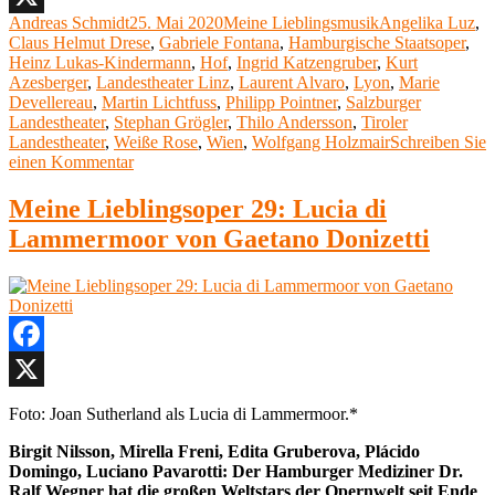
Weiße
Autor
Veröffentlicht
Kategorien
Schlagwörter
Andreas Schmidt
25. Mai 2020
Meine Lieblingsmusik
Angelika Luz
,
X
Rose“
am
Claus Helmut Drese
,
Gabriele Fontana
,
Hamburgische Staatsoper
,
Heinz Lukas-Kindermann
,
Hof
,
Ingrid Katzengruber
,
Kurt
Azesberger
,
Landestheater Linz
,
Laurent Alvaro
,
Lyon
,
Marie
Devellereau
,
Martin Lichtfuss
,
Philipp Pointner
,
Salzburger
Landestheater
,
Stephan Grögler
,
Thilo Andersson
,
Tiroler
Landestheater
,
Weiße Rose
,
Wien
,
Wolfgang Holzmair
Schreiben Sie
zu
einen Kommentar
Meine
Lieblingsoper
Meine Lieblingsoper 29: Lucia di
32:
Lammermoor von Gaetano Donizetti
Udo
Zimmermann,
Weiße
Rose
Facebook
X
Foto: Joan Sutherland als Lucia di Lammermoor.*
Birgit Nilsson, Mirella Freni, Edita Gruberova, Plácido
Domingo, Luciano Pavarotti: Der Hamburger Mediziner Dr.
Ralf Wegner hat die großen Weltstars der Opernwelt seit Ende