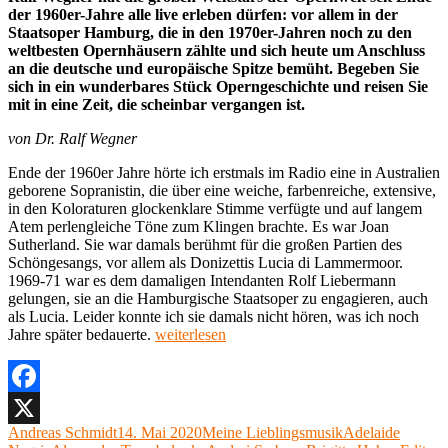
der 1960er-Jahre alle live erleben dürfen: vor allem in der
Staatsoper Hamburg, die in den 1970er-Jahren noch zu den
weltbesten Opernhäusern zählte und sich heute um Anschluss
an die deutsche und europäische Spitze bemüht. Begeben Sie
sich in ein wunderbares Stück Operngeschichte und reisen Sie
mit in eine Zeit, die scheinbar vergangen ist.
von Dr. Ralf Wegner
Ende der 1960er Jahre hörte ich erstmals im Radio eine in Australien
geborene Sopranistin, die über eine weiche, farbenreiche, extensive,
in den Koloraturen glockenklare Stimme verfügte und auf langem
Atem perlengleiche Töne zum Klingen brachte. Es war Joan
Sutherland. Sie war damals berühmt für die großen Partien des
Schöngesangs, vor allem als Donizettis Lucia di Lammermoor.
1969-71 war es dem damaligen Intendanten Rolf Liebermann
gelungen, sie an die Hamburgische Staatsoper zu engagieren, auch
als Lucia. Leider konnte ich sie damals nicht hören, was ich noch
„Meine
Jahre später bedauerte.
weiterlesen
Lieblingsoper
29:
Lucia
di
Facebook
Lammermoor
Autor
Veröffentlicht
Kategorien
Schlagwörter
Andreas Schmidt
14. Mai 2020
Meine Lieblingsmusik
Adelaide
X
von