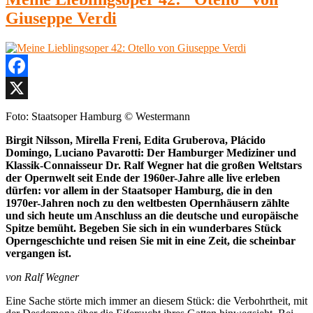
(43):
Giuseppe Verdi
„Lohengrin“
von
Richard
Wagner
Facebook
X
Foto: Staatsoper Hamburg © Westermann
Birgit Nilsson, Mirella Freni, Edita Gruberova, Plácido
Domingo, Luciano Pavarotti: Der Hamburger Mediziner und
Klassik-Connaisseur Dr. Ralf Wegner hat die großen Weltstars
der Opernwelt seit Ende der 1960er-Jahre alle live erleben
dürfen: vor allem in der Staatsoper Hamburg, die in den
1970er-Jahren noch zu den weltbesten Opernhäusern zählte
und sich heute um Anschluss an die deutsche und europäische
Spitze bemüht. Begeben Sie sich in ein wunderbares Stück
Operngeschichte und reisen Sie mit in eine Zeit, die scheinbar
vergangen ist.
von Ralf Wegner
Eine Sache störte mich immer an diesem Stück: die Verbohrtheit, mit