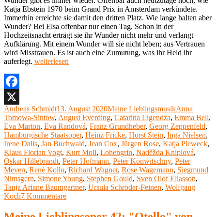
Wunder gibt es immer wieder. Offenbar auch heutzutage noch, wie
Katja Ebstein 1970 beim Grand Prix in Amsterdam verkündete.
Immerhin erreichte sie damit den dritten Platz. Wie lange halten aber
Wunder? Bei Elsa offenbar nur einen Tag. Schon in der
Hochzeitsnacht erträgt sie ihr Wunder nicht mehr und verlangt
Aufklärung. Mit einem Wunder will sie nicht leben; aus Vertrauen
wird Misstrauen. Es ist auch eine Zumutung, was ihr Held ihr
„Meine
auferlegt.
weiterlesen
Lieblingsoper
(43):
„Lohengrin“
von
Facebook
Richard
Autor
Veröffentlicht
Kategorien
Schlagwörter
Andreas Schmidt
13. August 2020
Meine Lieblingsmusik
Anna
X
Wagner“
am
Tomowa-Sintow
,
August Everding
,
Catarina Ligendza
,
Emma Bell
,
Eva Marton
,
Eva Randová
,
Franz Grundheber
,
Georg Zeppenfeld
,
Hamburgische Staatsoper
,
Heinz Fricke
,
Horst Stein
,
Inga Nielsen
,
Irene Dalis
,
Jan Buchwald
,
Jean Cox
,
Jürgen Rose
,
Katja Pieweck
,
Klaus Florian Vogt
,
Kurt Moll
,
Lohengrin
,
Naděžda Kniplová
,
Oskar Hillebrandt
,
Peter Hofmann
,
Peter Konwitschny
,
Peter
Meven
,
René Kollo
,
Richard Wagner
,
Rose Wagemann
,
Siegmund
Nimsgern
,
Simone Young
,
Stephen Gould
,
Sven Olof Eliasson
,
Tanja Ariane Baumgartner
,
Ursula Schröder-Feinen
,
Wolfgang
zu
Koch
7 Kommentare
Meine
Lieblingsoper
Meine Lieblingsoper 42: "Otello" von