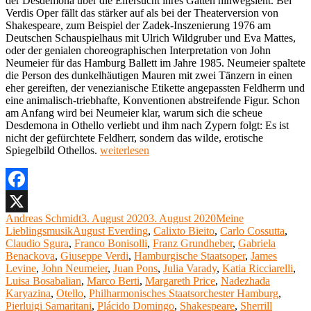
der Desdemona über die Eifersucht ihres Gatten hinwegsieht. Bei
Verdis Oper fällt das stärker auf als bei der Theaterversion von
Shakespeare, zum Beispiel der Zadek-Inszenierung 1976 am
Deutschen Schauspielhaus mit Ulrich Wildgruber und Eva Mattes,
oder der genialen choreographischen Interpretation von John
Neumeier für das Hamburg Ballett im Jahre 1985. Neumeier spaltete
die Person des dunkelhäutigen Mauren mit zwei Tänzern in einen
eher gereiften, der venezianische Etikette angepassten Feldherrn und
eine animalisch-triebhafte, Konventionen abstreifende Figur. Schon
am Anfang wird bei Neumeier klar, warum sich die scheue
Desdemona in Othello verliebt und ihm nach Zypern folgt: Es ist
nicht der gefürchtete Feldherr, sondern das wilde, erotische
„Meine
Spiegelbild Othellos.
weiterlesen
Lieblingsoper
42:
Otello
von
Facebook
Giuseppe
Autor
Veröffentlicht
Kategorien
Andreas Schmidt
3. August 2020
3. August 2020
Meine
X
Verdi“
Schlagwörter
am
Lieblingsmusik
August Everding
,
Calixto Bieito
,
Carlo Cossutta
,
Claudio Sgura
,
Franco Bonisolli
,
Franz Grundheber
,
Gabriela
Benackova
,
Giuseppe Verdi
,
Hamburgische Staatsoper
,
James
Levine
,
John Neumeier
,
Juan Pons
,
Julia Varady
,
Katia Ricciarelli
,
Luisa Bosabalian
,
Mar­­co Berti
,
Margareth Price
,
Nadezhada
Karyazina
,
Otello
,
Philharmonisches Staatsorchester Hamburg
,
Pierluigi Samaritani
,
Plácido Domingo
,
Shakespeare
,
Sherrill