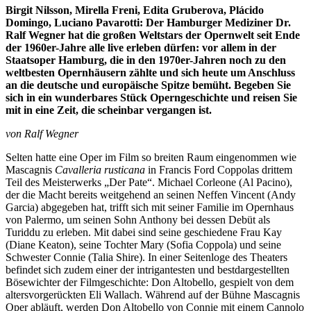
X
Birgit Nilsson, Mirella Freni, Edita Gruberova, Plácido
Domingo, Luciano Pavarotti: Der Hamburger Mediziner Dr.
Ralf Wegner hat die großen Weltstars der Opernwelt seit Ende
der 1960er-Jahre alle live erleben dürfen: vor allem in der
Staatsoper Hamburg, die in den 1970er-Jahren noch zu den
weltbesten Opernhäusern zählte und sich heute um Anschluss
an die deutsche und europäische Spitze bemüht. Begeben Sie
sich in ein wunderbares Stück Operngeschichte und reisen Sie
mit in eine Zeit, die scheinbar vergangen ist.
von Ralf Wegner
Selten hatte eine Oper im Film so breiten Raum eingenommen wie
Mascagnis
Cavalleria rusticana
in Francis Ford Coppolas drittem
Teil des Meisterwerks „Der Pate“. Michael Corleone (Al Pacino),
der die Macht bereits weitgehend an seinen Neffen Vincent (Andy
Garcia) abgegeben hat, trifft sich mit seiner Familie im Opernhaus
von Palermo, um seinen Sohn Anthony bei dessen Debüt als
Turiddu zu erleben. Mit dabei sind seine geschiedene Frau Kay
(Diane Keaton), seine Tochter Mary (Sofia Coppola) und seine
Schwester Connie (Talia Shire). In einer Seitenloge des Theaters
befindet sich zudem einer der intrigantesten und bestdargestellten
Bösewichter der Filmgeschichte: Don Altobello, gespielt von dem
altersvorgerückten Eli Wallach. Während auf der Bühne Mascagnis
Oper abläuft, werden Don Altobello von Connie mit einem Cannolo