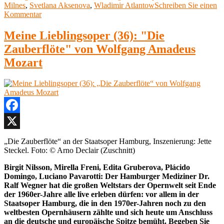
Milnes
,
Svetlana Akse­nova
,
Wladimir Atlantow
Schreiben Sie einen
zu
Kommentar
Meine
Lieblingsoper
Meine Lieblingsoper (36): "Die
42:
Zauberflöte" von Wolfgang Amadeus
Otello
von
Mozart
Giuseppe
Verdi
Facebook
X
„Die Zauberflöte“ an der Staatsoper Hamburg, Inszenierung: Jette
Steckel. Foto: © Arno Declair (Zuschnitt)
Birgit Nilsson, Mirella Freni, Edita Gruberova, Plácido
Domingo, Luciano Pavarotti: Der Hamburger Mediziner Dr.
Ralf Wegner hat die großen Weltstars der Opernwelt seit Ende
der 1960er-Jahre alle live erleben dürfen: vor allem in der
Staatsoper Hamburg, die in den 1970er-Jahren noch zu den
weltbesten Opernhäusern zählte und sich heute um Anschluss
an die deutsche und europäische Spitze bemüht. Begeben Sie