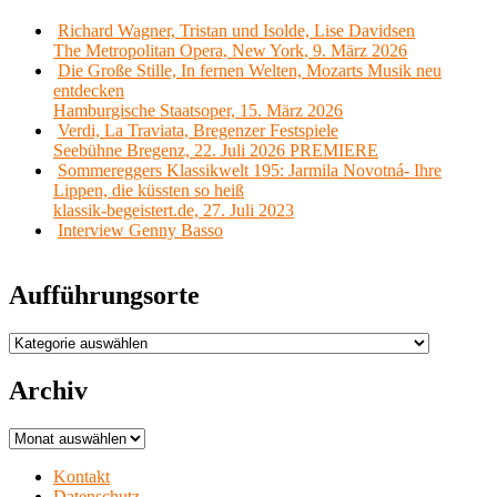
Richard Wagner, Tristan und Isolde, Lise Davidsen
The Metropolitan Opera, New York, 9. März 2026
Die Große Stille, In fernen Welten, Mozarts Musik neu
entdecken
Hamburgische Staatsoper, 15. März 2026
Verdi, La Traviata, Bregenzer Festspiele
Seebühne Bregenz, 22. Juli 2026 PREMIERE
Sommereggers Klassikwelt 195: Jarmila Novotná- Ihre
Lippen, die küssten so heiß
klassik-begeistert.de, 27. Juli 2023
Interview Genny Basso
Aufführungsorte
Aufführungsorte
Archiv
Archiv
Kontakt
Datenschutz