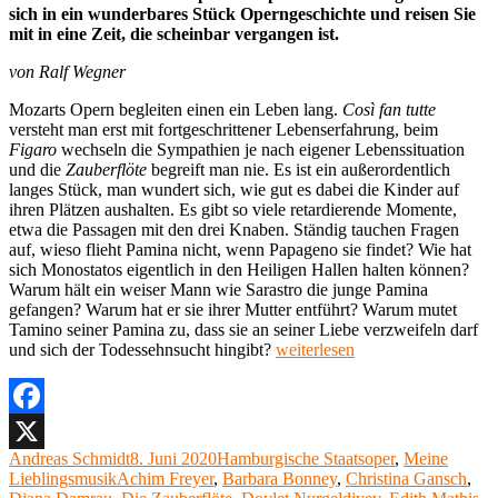
sich in ein wunderbares Stück Operngeschichte und reisen Sie
mit in eine Zeit, die scheinbar vergangen ist.
von Ralf Wegner
Mozarts Opern begleiten einen ein Leben lang.
Così fan tutte
versteht man erst mit fortgeschrittener Lebenserfahrung, beim
Figaro
wechseln die Sympathien je nach eigener Lebenssituation
und die
Zauberflöte
begreift man nie. Es ist ein außerordentlich
langes Stück, man wundert sich, wie gut es dabei die Kinder auf
ihren Plätzen aushalten. Es gibt so viele retardierende Momente,
etwa die Passagen mit den drei Knaben. Ständig tauchen Fragen
auf, wieso flieht Pamina nicht, wenn Papageno sie findet? Wie hat
sich Monostatos eigentlich in den Heiligen Hallen halten können?
Warum hält ein weiser Mann wie Sarastro die junge Pamina
gefangen? Warum hat er sie ihrer Mutter entführt? Warum mutet
Tamino seiner Pamina zu, dass sie an seiner Liebe verzweifeln darf
„Meine
und sich der Todessehnsucht hingibt?
weiterlesen
Lieblingsoper
(36):
„Die
Zauberflöte“
Facebook
von
Autor
Veröffentlicht
Kategorien
Andreas Schmidt
8. Juni 2020
Hamburgische Staatsoper
,
Meine
X
Wolfgang
Schlagwörter
am
Lieblingsmusik
Achim Freyer
,
Barbara Bonney
,
Christina Gansch
,
Amadeus