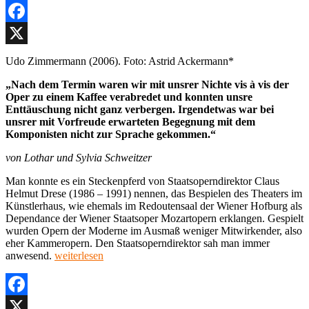
Pietro
Mascagni
Facebook
X
Udo Zimmermann (2006). Foto: Astrid Ackermann*
„Nach dem Termin waren wir mit unsrer Nichte vis à vis der
Oper zu einem Kaffee verabredet und konnten unsre
Enttäuschung nicht ganz verbergen. Irgendetwas war bei
unsrer mit Vorfreude erwarteten Begegnung mit dem
Komponisten nicht zur Sprache gekommen.“
von Lothar und Sylvia Schweitzer
Man konnte es ein Steckenpferd von Staatsoperndirektor Claus
Helmut Drese (1986 – 1991) nennen, das Bespielen des Theaters im
Künstlerhaus, wie ehemals im Redoutensaal der Wiener Hofburg als
Dependance der Wiener Staatsoper Mozartopern erklangen. Gespielt
wurden Opern der Moderne im Ausmaß weniger Mitwirkender, also
eher Kammeropern. Den Staatsoperndirektor sah man immer
„Meine
anwesend.
weiterlesen
Lieblingsoper
32:
Udo
Zimmermann,
Facebook