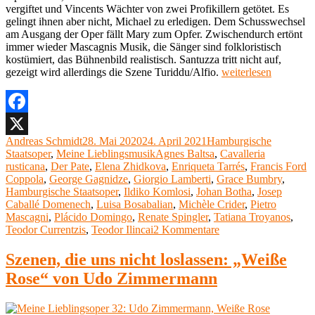
vergiftet und Vincents Wächter von zwei Profikillern getötet. Es
gelingt ihnen aber nicht, Michael zu erledigen. Dem Schusswechsel
am Ausgang der Oper fällt Mary zum Opfer. Zwischendurch ertönt
immer wieder Mascagnis Musik, die Sänger sind folkloristisch
kostümiert, das Bühnenbild realistisch. Santuzza tritt nicht auf,
„Meine
gezeigt wird allerdings die Szene Turiddu/Alfio.
weiterlesen
Lieblingsoper
(33):
Cavalleria
rusticana
Facebook
von
Autor
Veröffentlicht
Kategorien
Andreas Schmidt
28. Mai 2020
24. April 2021
Hamburgische
X
Pietro
am
Schlagwörter
Staatsoper
,
Meine Lieblingsmusik
Agnes Baltsa
,
Cavalleria
Mascagni“
rusticana
,
Der Pate
,
Elena Zhidkova
,
Enriqueta Tarrés
,
Francis Ford
Coppola
,
George Gagnidze
,
Giorgio Lamberti
,
Grace Bumbry
,
Hamburgische Staatsoper
,
Ildiko Komlosi
,
Johan Botha
,
Josep
Caballé Domenech
,
Luisa Bosabalian
,
Michèle Crider
,
Pietro
Mascagni
,
Plácido Domingo
,
Renate Spingler
,
Tatiana Troyanos
,
zu
Teodor Currentzis
,
Teodor Ilincai
2 Kommentare
Meine
Lieblingsoper
Szenen, die uns nicht loslassen: „Weiße
(33):
Rose“ von Udo Zimmermann
Cavalleria
rusticana
von