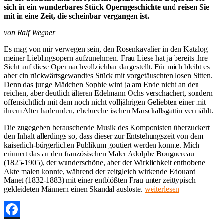
sich in ein wunderbares Stück Operngeschichte und reisen Sie
mit in eine Zeit, die scheinbar vergangen ist.
von Ralf Wegner
Es mag von mir verwegen sein, den Rosenkavalier in den Katalog
meiner Lieblingsopern aufzunehmen. Frau Liese hat ja bereits ihre
Sicht auf diese Oper nachvollziehbar dargestellt. Für mich bleibt es
aber ein rückwärtsgewandtes Stück mit vorgetäuschten losen Sitten.
Denn das junge Mädchen Sophie wird ja am Ende nicht an den
reichen, aber deutlich älteren Edelmann Ochs verschachert, sondern
offensichtlich mit dem noch nicht volljährigen Geliebten einer mit
ihrem Alter hadernden, ehebrecherischen Marschallsgattin vermählt.
Die zugegeben berauschende Musik des Komponisten überzuckert
den Inhalt allerdings so, dass dieser zur Entstehungszeit von dem
kaiserlich-bürgerlichen Publikum goutiert werden konnte. Mich
erinnert das an den französischen Maler Adolphe Bouguereau
(1825-1905), der wunderschöne, aber der Wirklichkeit enthobene
Akte malen konnte, während der zeitgleich wirkende Edouard
Manet (1832-1883) mit einer entblößten Frau unter zeittypisch
„Meine
gekleideten Männern einen Skandal auslöste.
weiterlesen
Lieblingsoper
(35):
„Der