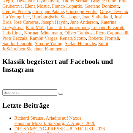
am
Negri
,
Alexander Tsymbalyuk
,
Andrei Serban
,
Brigitte Hahn
,
Edita
Gaetano
Gruberova
,
Elena Mosuc
,
Franco Lopardo
,
Gaetano Donizetti
,
Donizetti“
George Petean
,
Giuseppe Patané
,
Giuseppe Verdie
,
Giusy Devenu
,
Ha Young Lee
,
Hamburgische Staatsoper
,
Joan Sutherland
,
José
Bros
,
José Carreras
,
Joseph Haydn
,
June Anderson
,
Katerina
Tretyakova
,
Kurt Moll
,
Lucia di Lammermoor
,
Luciano Pavarotti
,
Luis Lima
,
Norman Mittelmann
,
Oliver Tambosi
,
Piero Cappuccilli
,
Piotr Beczala
,
Ramón Vargas
,
Renata Scotto
,
Roberto Frontali
,
Sandra Leupold
,
Simone Young
,
Stefan Heinrichs
,
Sumi
zu
Jo
Schreiben Sie einen Kommentar
Meine
Lieblingsoper
Klassik begeistert auf Facebook und
29:
Instagram
Lucia
di
Lammermoor
von
Gaetano
Suchen
Suchen
Donizetti
nach:
Letzte Beiträge
Richard Strauss, Ariadne auf Naxos
Haus für Mozart, Salzburg, 7. August 2026
DIE SAMSTAG-PRESSE – 8. AUGUST 2026