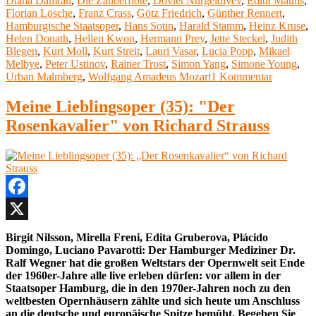
Diana Damrau
,
Die Zauberflöte
,
Dovlet Nurgeldiyev
,
Edith Mathis
,
Mozart“
Florian Lösche
,
Franz Crass
,
Götz Friedrich
,
Günther Rennert
,
Hamburgische Staatsoper
,
Hans Sotin
,
Harald Stamm
,
Heinz Kruse
,
Helen Donath
,
Hellen Kwon
,
Hermann Prey
,
Jette Steckel
,
Judith
Blegen
,
Kurt Moll
,
Kurt Streit
,
Lauri Vasar
,
Lucia Popp
,
Mikael
Melbye
,
Peter Ustinov
,
Rainer Trost
,
Simon Yang
,
Simone Young
,
zu
Urban Malmberg
,
Wolfgang Amadeus Mozart
1 Kommentar
Meine
Lieblings
Meine Lieblingsoper (35): "Der
(36):
Rosenkavalier" von Richard Strauss
„Die
Zauberflö
von
Wolfgang
Amadeus
Mozart
Facebook
X
Birgit Nilsson, Mirella Freni, Edita Gruberova, Plácido
Domingo, Luciano Pavarotti: Der Hamburger Mediziner Dr.
Ralf Wegner hat die großen Weltstars der Opernwelt seit Ende
der 1960er-Jahre alle live erleben dürfen: vor allem in der
Staatsoper Hamburg, die in den 1970er-Jahren noch zu den
weltbesten Opernhäusern zählte und sich heute um Anschluss
an die deutsche und europäische Spitze bemüht. Begeben Sie