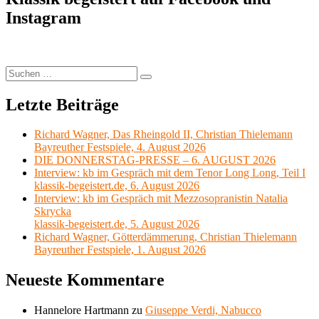
29:
Instagram
Lucia
di
Lammermoor
von
Gaetano
Suchen
Suchen
Donizetti
nach:
Letzte Beiträge
Richard Wagner, Das Rheingold II, Christian Thielemann
Bayreuther Festspiele, 4. August 2026
DIE DONNERSTAG-PRESSE – 6. AUGUST 2026
Interview: kb im Gespräch mit dem Tenor Long Long, Teil I
klassik-begeistert.de, 6. August 2026
Interview: kb im Gespräch mit Mezzosopranistin Natalia
Skrycka
klassik-begeistert.de, 5. August 2026
Richard Wagner, Götterdämmerung, Christian Thielemann
Bayreuther Festspiele, 1. August 2026
Neueste Kommentare
Hannelore Hartmann
zu
Giuseppe Verdi, Nabucco