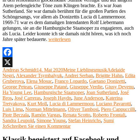
Atem perlengleiche Töne zum Klingen brachte. Es war Joan
Sutherland. Sie war damals berühmt für die großen Partien des
Schöngesangs, vor allem als Donizettis Lucia di Lammermoor.
1969-71 war es dem damaligen Intendanten Rolf Liebermann
gelungen, sie an die Hamburgische Staatsoper zu engagieren, auch
als Lucia. Leider konnte ich sie damals nicht hören, was ich noch
„Meine
Jahre später bedauerte.
weiterlesen
Lieblingsoper
29:
Lucia
di
Facebook
Lammermoor
Autor
Veröffentlicht
Kategorien
Schlagwörter
Andreas Schmidt
14. Mai 2020
Meine Lieblingsmusik
Adelaide
X
von
am
Negri
,
Alexander Tsymbalyuk
,
Andrei Serban
,
Brigitte Hahn
,
Edita
Gaetano
Gruberova
,
Elena Mosuc
,
Franco Lopardo
,
Gaetano Donizetti
,
Donizetti“
George Petean
,
Giuseppe Patané
,
Giuseppe Verdie
,
Giusy Devenu
,
Ha Young Lee
,
Hamburgische Staatsoper
,
Joan Sutherland
,
José
Bros
,
José Carreras
,
Joseph Haydn
,
June Anderson
,
Katerina
Tretyakova
,
Kurt Moll
,
Lucia di Lammermoor
,
Luciano Pavarotti
,
Luis Lima
,
Norman Mittelmann
,
Oliver Tambosi
,
Piero Cappuccilli
,
Piotr Beczala
,
Ramón Vargas
,
Renata Scotto
,
Roberto Frontali
,
Sandra Leupold
,
Simone Young
,
Stefan Heinrichs
,
Sumi
zu
Jo
Schreiben Sie einen Kommentar
Meine
Lieblingsoper
Klassik begeistert auf Facebook und