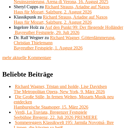
Neuinszenierung, Arena di Verona, 16. August 2025
Sheryl Cupps
zu
Richard Strauss, Ariadne auf Naxos
Haus für Mozart, Salzburg, 2. August 2026
Klassikpunk
zu
Richard Strauss, Ariadne auf Naxos
Haus für Mozart, Salzburg, 2. August 2026
Ingelore Holz
zu
Auf den Punkt 99: Der fliegende Holländer
Bayreuther Festspiele, 29. Juli 2026
Dr. Ralf Wegner
zu
Richard Wagner, Götterdämmerung,
Christian Thielemann
Bayreuther Festspiele, 1. August 2026
mehr aktuelle Kommentare
Beliebte Beiträge
Richard Wagner, Tristan und Isolde, Lise Davidsen
The Metropolitan Opera, New York, 9. März 2026
Die Große Stille, In fernen Welten, Mozarts Musik neu
entdecken
Hamburgische Staatsoper, 15. März 2026
Verdi, La Traviata, Bregenzer Festspiele
Seebühne Bregenz, 22. Juli 2026 PREMIERE
Sommereggers Klassikwelt 195: Jarmila Novotná- Ihre
Lippen, die küssten so heiß