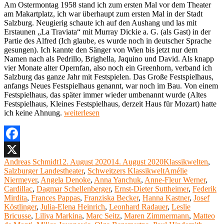
Am Ostermontag 1958 stand ich zum ersten Mal vor dem Theater
am Makartplatz, ich war überhaupt zum ersten Mal in der Stadt
Salzburg. Neugierig schaute ich auf den Aushang und las mit
Erstaunen „La Traviata“ mit Murray Dickie a. G. (als Gast) in der
Partie des Alfred (Ich glaube, es wurde noch in deutscher Sprache
gesungen). Ich kannte den Sänger von Wien bis jetzt nur dem
Namen nach als Pedrillo, Brighella, Jaquino und David. Als knapp
vier Monate alter Opernfan, also noch ein Greenhorn, verband ich
Salzburg das ganze Jahr mit Festspielen. Das Große Festspielhaus,
anfangs Neues Festspielhaus genannt, war noch im Bau. Von einem
Festspielhaus, das später immer wieder umbenannt wurde (Altes
Festspielhaus, Kleines Festspielhaus, derzeit Haus für Mozart) hatte
„Verachtet
ich keine Ahnung.
weiterlesen
mir
die
Stadt-
und
Facebook
Landestheater
Autor
Veröffentlicht
Kategorien
Andreas Schmidt
12. August 2020
14. August 2020
Klassikwelten
,
X
nicht,
am
Schlagwörter
Salzburger Landestheater
,
Schweitzers Klassikwelt
Amélie
und
Niermeyer
,
Angela Denoke
,
Anna Yanchuk
,
Anne-Fleur Werner
,
ehrt
Cardillac
,
Dagmar Schellenberger
,
Ernst-Dieter Suttheimer
,
Federik
mir
Mirdita
,
Frances Pappas
,
Franziska Becker
,
Hanna Kastner
,
Josef
ihre
Köstlinger
,
Julia-Elena Heinrich
,
Leonhard Radauer
,
Leslie
Kunst
Bricusse
,
Liliya Markina
,
Marc Seitz
,
Maren Zimmermann
,
Matteo
(3):