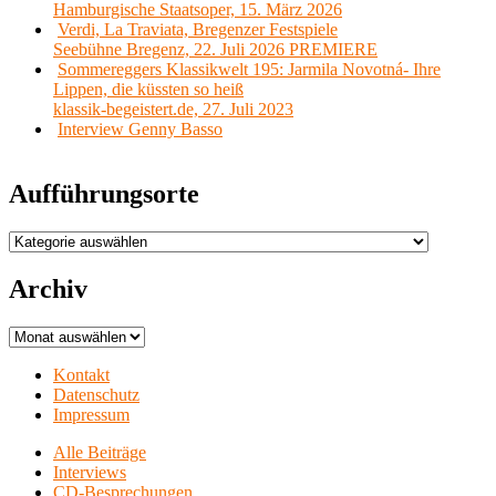
Hamburgische Staatsoper, 15. März 2026
Verdi, La Traviata, Bregenzer Festspiele
Seebühne Bregenz, 22. Juli 2026 PREMIERE
Sommereggers Klassikwelt 195: Jarmila Novotná- Ihre
Lippen, die küssten so heiß
klassik-begeistert.de, 27. Juli 2023
Interview Genny Basso
Aufführungsorte
Aufführungsorte
Archiv
Archiv
Kontakt
Datenschutz
Impressum
Alle Beiträge
Interviews
CD-Besprechungen