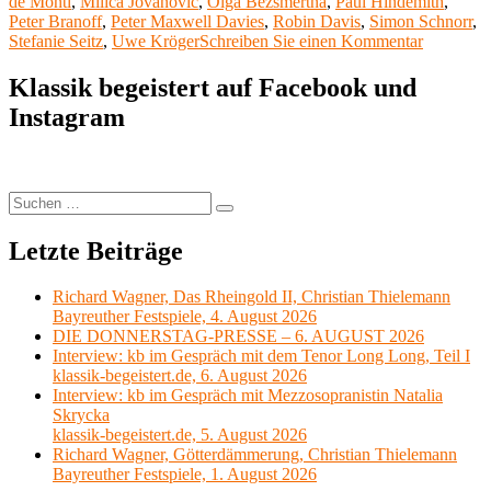
de Monti
,
Milica Jovanovic
,
Olga Bezsmertna
,
Paul Hindemith
,
Das
Peter Branoff
,
Peter Maxwell Davies
,
Robin Davis
,
Simon Schnorr
,
Salzburger
zu
Stefanie Seitz
,
Uwe Kröger
Schreiben Sie einen Kommentar
Landestheater“
Verachtet
mir
Klassik begeistert auf Facebook und
die
Instagram
Stadt-
und
Landesthe
nicht,
und
Suchen
Suchen
ehrt
nach:
mir
Letzte Beiträge
ihre
Kunst
(3):
Richard Wagner, Das Rheingold II, Christian Thielemann
Das
Bayreuther Festspiele, 4. August 2026
Salzburge
DIE DONNERSTAG-PRESSE – 6. AUGUST 2026
Landesthe
Interview: kb im Gespräch mit dem Tenor Long Long, Teil I
klassik-begeistert.de, 6. August 2026
Interview: kb im Gespräch mit Mezzosopranistin Natalia
Skrycka
klassik-begeistert.de, 5. August 2026
Richard Wagner, Götterdämmerung, Christian Thielemann
Bayreuther Festspiele, 1. August 2026