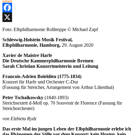
Hambu
29.
Oktob
Facebook
2020
X
Foto: Elbphilharmonie Rolltreppe © Michael Zapf
Schleswig-Holstein Musik Festival,
Elbphilharmonie, Hamburg,
29. August 2020
Xavier de Maistre Harfe
Die
Deutsche Kammerphilharmonie Bremen
Sarah Christian Konzertmeisterin und Leitung
Francois-Adrien Boieldieu (1775-1834)
Konzert für Harfe und Orchester C-Dur
(Fassung für Streicher, Arrangement von Arthur Lilienthal)
Peter Tschaikowsky
(1840-1893)
Streichsextett d-Moll op. 70 Souvenir de Florence (Fassung für
Streichorchester)
von Elzbieta Rydz
Das erste Mal im jungen Leben der Elbphilharmonie erlebe ich
das Phänomen der Stille vor dem Konzert: kein Husten, kein