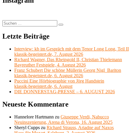
Instagram
Die
Musik
Deutsche
Festival,
Kammerphilharmonie
Resümée,
Bremen,
Elbphilharmonie
Sarah
Suchen
Hamburg,
Suchen
Christian,
nach:
29.
Elbphilharmonie
Letzte Beiträge
August
Hamburg,
2020“
Schleswig-
Holstein
Interview: kb im Gespräch mit dem Tenor Long Long, Teil II
Musik
klassik-begeistert.de, 7. August 2026
Festival,
Richard Wagner, Das Rheingold II, Christian Thielemann
Resümée,
Bayreuther Festspiele, 4. August 2026
Elbphilharmonie
Franz Schubert Die schöne Müllerin Georg Nigl Bariton
Hamburg,
klassik-begeistert.de, 6. August 2026
29.
Puccini Eine Hörbiographie von Jörg Handstein
August
klassik-begeistert.de, 6. August
2020
DIE DONNERSTAG-PRESSE – 6. AUGUST 2026
Neueste Kommentare
Hannelore Hartmann
zu
Giuseppe Verdi, Nabucco
Neuinszenierung, Arena di Verona, 16. August 2025
Sheryl Cupps
zu
Richard Strauss, Ariadne auf Naxos
Haus für Mozart, Salzburg, 2. August 2026