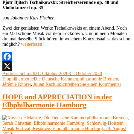
Pjotr Iljitsch Tschaikowski: Streicherserenade op. 48 und
Violinkonzert op. 35
von Johannes Karl Fischer
Zwei der genialsten Werke Tschaikowskis an einem Abend. Noch
ein Mal
schöne Musik vor dem Lockdown. Und in neun Monaten
dreimal
dasselbe
Stück hören; in welchem Konzertsaal ist das schon
„Julian
möglich?
weiterlesen
Rachlin,
Jérémie
Rhorer,
Die
Facebook
Deutsche
Autor
Veröffentlicht
Kategorien
Andreas Schmidt
31. Oktober 2020
31. Oktober 2020
X
Kammerphilharmonie
Schlagwörter
am
Elbphilharmonie
Die Deutsche Kammerphilharmonie Bremen
,
Bremen,
zu
Jérémie Rhorer
,
Julian Rachlin
Schreiben Sie einen Kommentar
Elbphilharmonie
Julian
Hamburg,
Rachli
HOPE and APPRECIATION in der
29.
Jérémi
Oktober
Elbphilharmonie Hamburg
Rhorer
2020“
Die
Deuts
Kamme
Breme
Elbphi