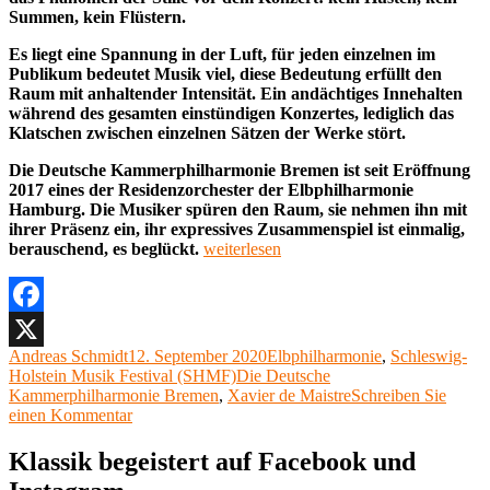
Summen, kein Flüstern.
Es liegt eine Spannung in der Luft, für jeden einzelnen im
Publikum bedeutet Musik viel, diese Bedeutung erfüllt den
Raum mit anhaltender Intensität. Ein andächtiges Innehalten
während des gesamten einstündigen Konzertes, lediglich das
Klatschen zwischen einzelnen Sätzen der Werke stört.
Die Deutsche Kammerphilharmonie Bremen ist seit Eröffnung
2017 eines der Residenzorchester der Elbphilharmonie
Hamburg. Die Musiker spüren den Raum, sie nehmen ihn mit
ihrer Präsenz ein, ihr expressives Zusammenspiel ist einmalig,
„Xavier
berauschend, es beglückt.
weiterlesen
de
Maistre,
Die
Deutsche
Facebook
Kammerphilharmonie
Autor
Veröffentlicht
Kategorien
Andreas Schmidt
12. September 2020
Elbphilharmonie
,
Schleswig-
X
Bremen,
am
Schlagwörter
Holstein Musik Festival (SHMF)
Die Deutsche
Sarah
Kammerphilharmonie Bremen
,
Xavier de Maistre
Schreiben Sie
Christian,
zu
einen Kommentar
Elbphilharmonie
Xavier
Hamburg,
de
Klassik begeistert auf Facebook und
Schleswig-
Maistre,
Holstein